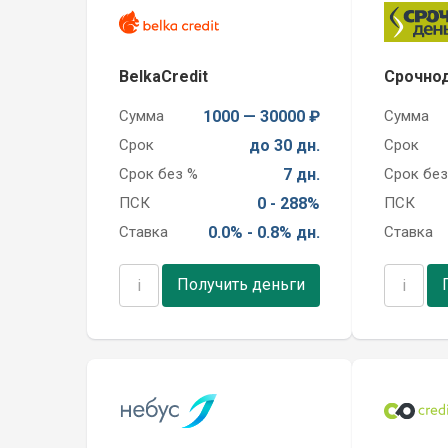
BelkaCredit
Срочно
Сумма
1000 — 30000 ₽
Сумма
Срок
до 30 дн.
Срок
Срок без %
7 дн.
Срок без
ПСК
0 - 288%
ПСК
Ставка
0.0% - 0.8% дн.
Ставка
Получить деньги
i
i