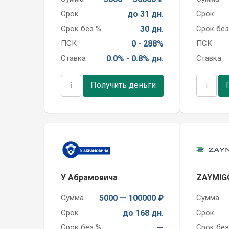
Срок
до 31 дн.
Срок
Срок без %
30 дн.
Срок без
ПСК
0 - 288%
ПСК
Ставка
0.0% - 0.8% дн.
Ставка
Получить деньги
i
i
У Абрамовича
ZAYMIG
Сумма
5000 — 100000 ₽
Сумма
Срок
до 168 дн.
Срок
Срок без %
—
Срок без