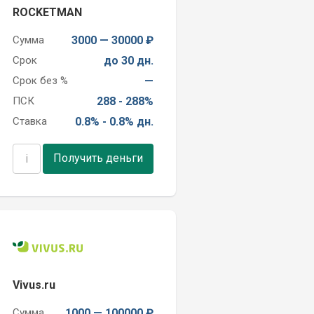
ROCKETMAN
Сумма
3000 — 30000 ₽
Срок
до 30 дн.
Срок без %
—
ПСК
288 - 288%
Ставка
0.8% - 0.8% дн.
Получить деньги
i
Vivus.ru
Сумма
1000 — 100000 ₽