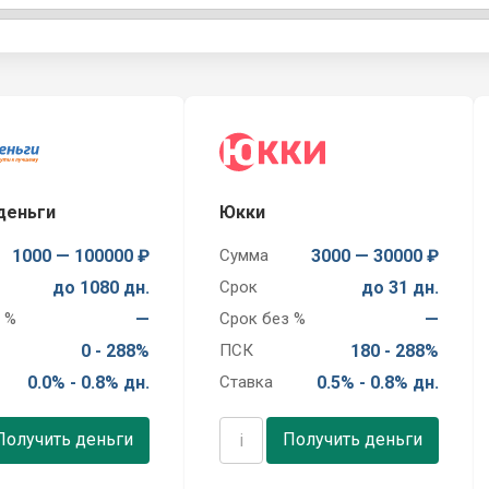
деньги
Юкки
1000 — 100000 ₽
Сумма
3000 — 30000 ₽
до 1080 дн.
Срок
до 31 дн.
 %
—
Срок без %
—
0 - 288%
ПСК
180 - 288%
0.0% - 0.8% дн.
Ставка
0.5% - 0.8% дн.
Получить деньги
Получить деньги
i