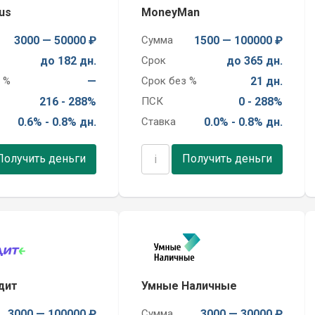
us
MoneyMan
3000 — 50000 ₽
Сумма
1500 — 100000 ₽
до 182 дн.
Срок
до 365 дн.
 %
—
Срок без %
21 дн.
216 - 288%
ПСК
0 - 288%
0.6% - 0.8% дн.
Ставка
0.0% - 0.8% дн.
Получить деньги
Получить деньги
i
дит
Умные Наличные
3000 — 100000 ₽
Сумма
3000 — 30000 ₽