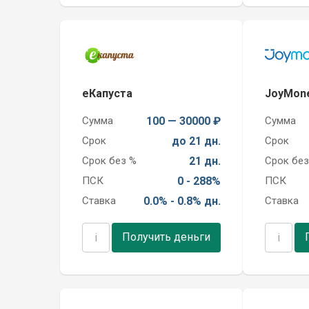
еКапуста
JoyMon
Сумма
100 — 30000 ₽
Сумма
Срок
до 21 дн.
Срок
Срок без %
21 дн.
Срок без
ПСК
0 - 288%
ПСК
Ставка
0.0% - 0.8% дн.
Ставка
Получить деньги
i
i