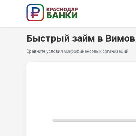
Быстрый займ в Вимов
Сравните условия микрофинансовых организаций