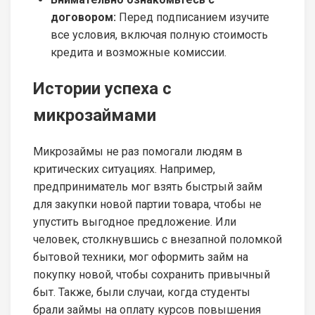
договором:
Перед подписанием изучите
все условия, включая полную стоимость
кредита и возможные комиссии.
Истории успеха с
микрозаймами
Микрозаймы не раз помогали людям в
критических ситуациях. Например,
предприниматель мог взять быстрый займ
для закупки новой партии товара, чтобы не
упустить выгодное предложение. Или
человек, столкнувшись с внезапной поломкой
бытовой техники, мог оформить займ на
покупку новой, чтобы сохранить привычный
быт. Также, были случаи, когда студенты
брали займы на оплату курсов повышения