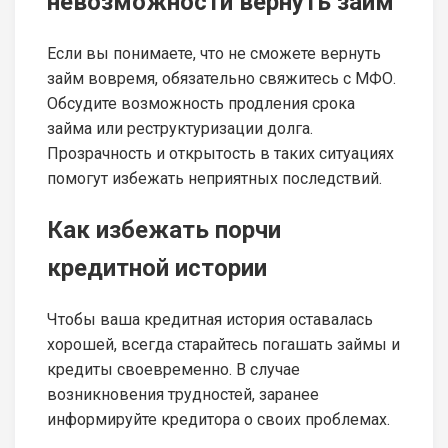
невозможности вернуть займ
Если вы понимаете, что не сможете вернуть
займ вовремя, обязательно свяжитесь с МФО.
Обсудите возможность продления срока
займа или реструктуризации долга.
Прозрачность и открытость в таких ситуациях
помогут избежать неприятных последствий.
Как избежать порчи
кредитной истории
Чтобы ваша кредитная история оставалась
хорошей, всегда старайтесь погашать займы и
кредиты своевременно. В случае
возникновения трудностей, заранее
информируйте кредитора о своих проблемах.