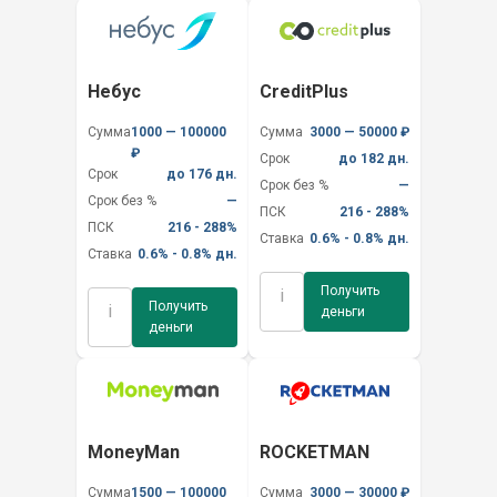
Небус
CreditPlus
Сумма
1000 — 100000
Сумма
3000 — 50000 ₽
₽
Срок
до 182 дн.
Срок
до 176 дн.
Срок без %
—
Срок без %
—
ПСК
216 - 288%
ПСК
216 - 288%
Ставка
0.6% - 0.8% дн.
Ставка
0.6% - 0.8% дн.
Получить
i
Получить
i
деньги
деньги
MoneyMan
ROCKETMAN
Сумма
1500 — 100000
Сумма
3000 — 30000 ₽