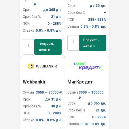
₽
Срок
до 30 дн.
Срок
до 365 дн.
Срок без %
—
Срок без %
21 дн.
ПСК
288 - 288%
ПСК
0 - 288%
Ставка
0.8% - 0.8% дн.
Ставка
0.0% - 0.8% дн.
Получить
i
Получить
i
деньги
деньги
Webbankir
МигКредит
Сумма
3000 — 30000 ₽
Сумма
3000 — 100000
₽
Срок
до 31 дн.
Срок
до 365 дн.
Срок без %
30 дн.
Срок без %
21 дн.
ПСК
0 - 288%
ПСК
0 - 288%
Ставка
0.0% - 0.8% дн.
Ставка
0.0% - 0.8% дн.