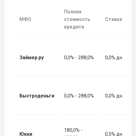
Полная
МФО
стоимость
Ставка
кредита
Займер.ру
0,0% - 288,0%
0,0% дн.
Быстроденьги
0,0% - 288,0%
0,0% дн.
180,0% -
Юкки
0,5% дн.