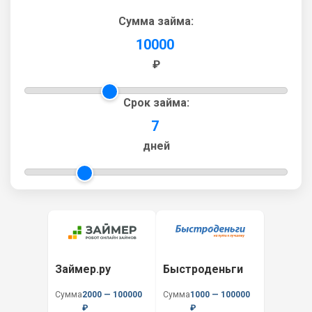
Сумма займа:
10000
₽
Срок займа:
7
дней
Займер.ру
Быстроденьги
Сумма
2000 — 100000
Сумма
1000 — 100000
₽
₽