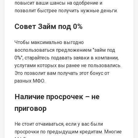
повысит ваши шансы на одобрение и
позволит быстрее получить нужные деньги.
Совет Займ под 0%
Чтобы максимально выгодно
воспользоваться предложением "займ под
0%", старайтесь подавать заявки в компании,
услугами которых вы ранее не пользовались.
Это позволит вам получать этот бонус от
разных МФО.
Наличие просрочек – не
приговор
Не стоит отчаиваться, если у вас были
просрочки по предыдущим кредитам. Многие