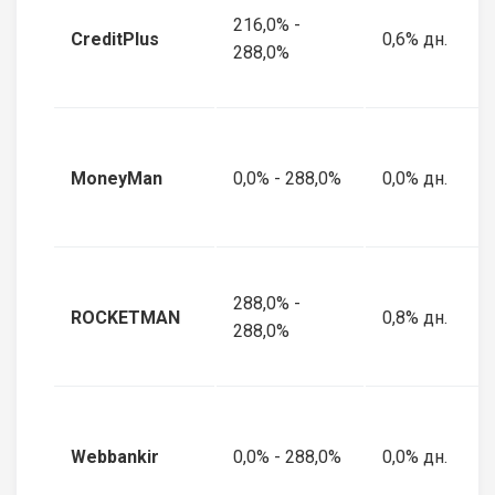
216,0% -
CreditPlus
0,6% дн.
288,0%
MoneyMan
0,0% - 288,0%
0,0% дн.
288,0% -
ROCKETMAN
0,8% дн.
288,0%
Webbankir
0,0% - 288,0%
0,0% дн.