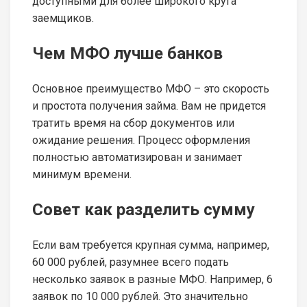
доступными для более широкого круга
заемщиков.
Чем МФО лучше банков
Основное преимущество МФО – это скорость
и простота получения займа. Вам не придется
тратить время на сбор документов или
ожидание решения. Процесс оформления
полностью автоматизирован и занимает
минимум времени.
Совет как разделить сумму
Если вам требуется крупная сумма, например,
60 000 рублей, разумнее всего подать
несколько заявок в разные МФО. Например, 6
заявок по 10 000 рублей. Это значительно