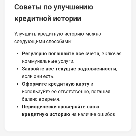
Советы по улучшению
кредитной истории
Улучшить кредитную историю можно
следующими способами:
Регулярно погашайте все счета
, включая
коммунальные услуги.
Закройте все текущие задолженности
,
если они есть.
Оформите кредитную карту
и
используйте ее ответственно, погашая
баланс вовремя.
Периодически проверяйте свою
кредитную историю
на наличие ошибок.