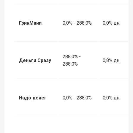
ГринМани
0,0% - 288,0%
0,0% дн.
288,0% -
Деньги Сразу
0,8% дн.
288,0%
Надо денег
0,0% - 288,0%
0,0% дн.