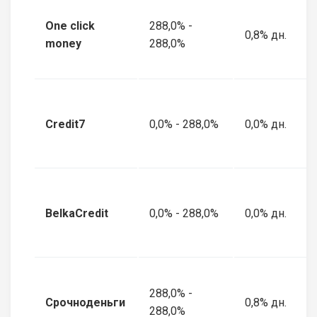
One click
288,0% -
0,8% дн.
money
288,0%
Credit7
0,0% - 288,0%
0,0% дн.
BelkaCredit
0,0% - 288,0%
0,0% дн.
288,0% -
Срочноденьги
0,8% дн.
288,0%