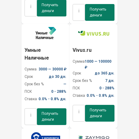
Получить
i
Получить
i
деньги
деньги
Умные
Vivus.ru
Наличные
Сумма
1000 — 100000
₽
Сумма
3000 — 30000 ₽
Срок
до 365 дн.
Срок
до 30 дн.
Срок без %
7 дн.
Срок без %
—
ПСК
0 - 288%
ПСК
0 - 288%
Ставка
0.0% - 0.8% дн.
Ставка
0.0% - 0.8% дн.
Получить
i
Получить
i
деньги
деньги