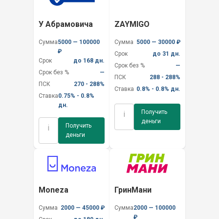
У Абрамовича
ZAYMIGO
Сумма
5000 — 100000
Сумма
5000 — 30000 ₽
₽
Срок
до 31 дн.
Срок
до 168 дн.
Срок без %
—
Срок без %
—
ПСК
288 - 288%
ПСК
270 - 288%
Ставка
0.8% - 0.8% дн.
Ставка
0.75% - 0.8%
дн.
Получить
i
деньги
Получить
i
деньги
Moneza
ГринМани
Сумма
2000 — 45000 ₽
Сумма
2000 — 100000
₽