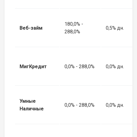
180,0% -
Веб-займ
0,5% дн.
288,0%
МигКредит
0,0% - 288,0%
0,0% дн.
Умные
0,0% - 288,0%
0,0% дн.
Наличные