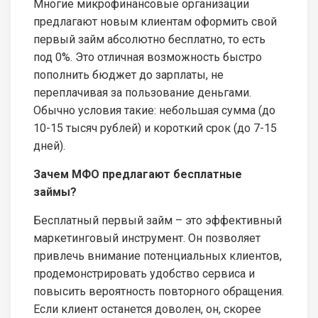
Многие микрофинансовые организации
предлагают новым клиентам оформить свой
первый займ абсолютно бесплатно, то есть
под 0%. Это отличная возможность быстро
пополнить бюджет до зарплаты, не
переплачивая за пользование деньгами.
Обычно условия такие: небольшая сумма (до
10-15 тысяч рублей) и короткий срок (до 7-15
дней).
Зачем МФО предлагают бесплатные
займы?
Бесплатный первый займ – это эффективный
маркетинговый инструмент. Он позволяет
привлечь внимание потенциальных клиентов,
продемонстрировать удобство сервиса и
повысить вероятность повторного обращения.
Если клиент останется доволен, он, скорее