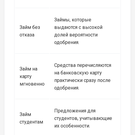
Займы, которые
Займ без
выдаются с высокой
отказа
долей вероятности
одобрения.
Средства перечисляются
Займ на
на банковскую карту
карту
практически сразу после
мгновенно
одобрения.
Предложения для
Займ
студентов, учитывающие
студентам
их особенности.