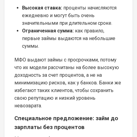
Высокая ставка:
проценты начисляются
ежедневно и могут быть очень
значительными при длительном сроке.
Ограниченная сумма:
как правило,
первые займы выдаются на небольшие
суммы.
МФО выдают займы с просрочками, потому
что их модели рассчитаны на более высокую
доходность за счет процентов, а не на
минимизацию рисков, как у банков. Банки же
избегают таких клиентов, чтобы сохранить
свою репутацию и низкий уровень
невозврата.
Специальное предложение: займ до
зарплаты без процентов