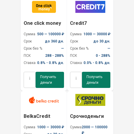
One click money
Credit7
Сумма
500 — 100000 ₽
Сумма
1000 — 30000 ₽
Срок
до 360 дн.
Срок
до 30 дн.
Срок без %
—
Срок без %
—
ПСК
288 - 288%
ПСК
0 - 288%
Ставка
0.8% - 0.8% дн.
Ставка
0.0% - 0.8% дн.
Получить
Получить
i
i
деньги
деньги
BelkaCredit
Срочноденьги
Сумма
1000 — 30000 ₽
Сумма
2000 — 100000
₽