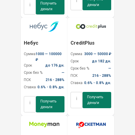
i
Получить
i
деньги
деньги
Небус
CreditPlus
Сумма
1000 — 100000
Сумма
3000 — 50000 ₽
₽
Срок
до 182 дн.
Срок
до 176 дн.
Срок без %
—
Срок без %
—
ПСК
216 - 288%
ПСК
216 - 288%
Ставка
0.6% - 0.8% дн.
Ставка
0.6% - 0.8% дн.
Получить
i
Получить
i
деньги
деньги