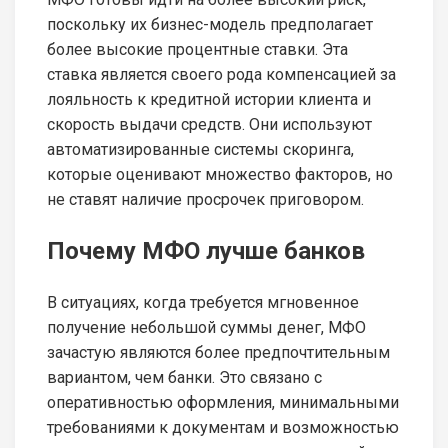
поскольку их бизнес-модель предполагает
более высокие процентные ставки. Эта
ставка является своего рода компенсацией за
лояльность к кредитной истории клиента и
скорость выдачи средств. Они используют
автоматизированные системы скоринга,
которые оценивают множество факторов, но
не ставят наличие просрочек приговором.
Почему МФО лучше банков
В ситуациях, когда требуется мгновенное
получение небольшой суммы денег, МФО
зачастую являются более предпочтительным
вариантом, чем банки. Это связано с
оперативностью оформления, минимальными
требованиями к документам и возможностью