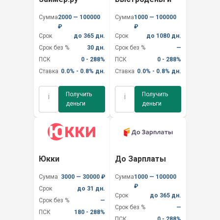
Сумма
2000 — 100000
Сумма
1000 — 100000
₽
₽
Срок
до 365 дн.
Срок
до 1080 дн.
Срок без %
30 дн.
Срок без %
—
ПСК
0 - 288%
ПСК
0 - 288%
Ставка
0.0% - 0.8% дн.
Ставка
0.0% - 0.8% дн.
Получить
Получить
i
i
деньги
деньги
Юкки
До Зарплаты
Сумма
3000 — 30000 ₽
Сумма
1000 — 100000
₽
Срок
до 31 дн.
Срок
до 365 дн.
Срок без %
—
Срок без %
—
ПСК
180 - 288%
ПСК
0 - 288%