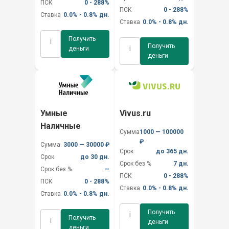
ПСК
0 - 288%
ПСК
0 - 288%
Ставка
0.0% - 0.8% дн.
Ставка
0.0% - 0.8% дн.
Получить
i
Получить
i
деньги
деньги
Умные
Vivus.ru
Наличные
Сумма
1000 — 100000
₽
Сумма
3000 — 30000 ₽
Срок
до 365 дн.
Срок
до 30 дн.
Срок без %
7 дн.
Срок без %
—
ПСК
0 - 288%
ПСК
0 - 288%
Ставка
0.0% - 0.8% дн.
Ставка
0.0% - 0.8% дн.
Получить
i
Получить
i
деньги
деньги