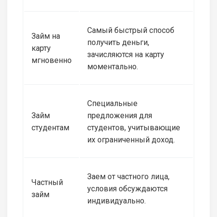
Самый быстрый способ
Займ на
получить деньги,
карту
зачисляются на карту
мгновенно
моментально.
Специальные
Займ
предложения для
студентам
студентов, учитывающие
их ограниченный доход.
Заем от частного лица,
Частный
условия обсуждаются
займ
индивидуально.