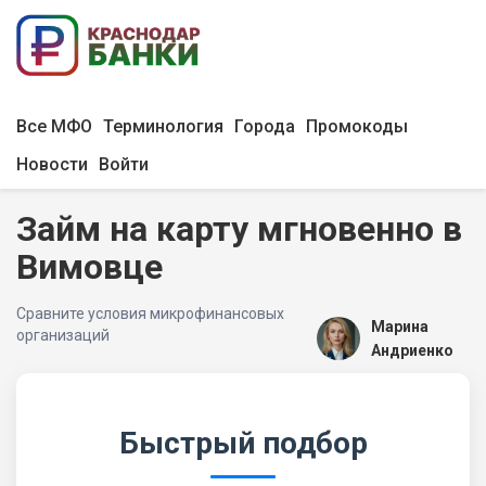
Все МФО
Терминология
Города
Промокоды
Новости
Войти
Займ на карту мгновенно в
Вимовце
Сравните условия микрофинансовых
Марина
организаций
Андриенко
Быстрый подбор