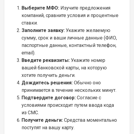
Выберите МФО:
Изучите предложения
компаний, сравните условия и процентные
ставки.
Заполните заявку:
Укажите желаемую
сумму, срок и ваши личные данные (ФИО,
паспортные данные, контактный телефон,
email).
Введите реквизиты:
Укажите номер
вашей банковской карты, на которую
хотите получить деньги.
Дождитесь решения:
Обычно оно
принимается в течение нескольких минут.
Подтвердите договор:
Согласие с
условиями происходит путем ввода кода
из СМС.
Получите деньги:
Средства моментально
поступят на вашу карту.