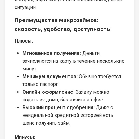
ситуации.
Преимущества микрозаймов:
скорость, удобство, доступность
Плюсы:
Мгновенное получение:
Деньги
зачисляются на карту в течение нескольких
минут.
Минимум документов:
Обычно требуется
только паспорт.
Онлайн-оформление:
Заявку можно
подать из дома, без визита в офис.
Высокий процент одобрения:
Даже с
неидеальной кредитной историей есть
шанс получить займ.
Минусы: