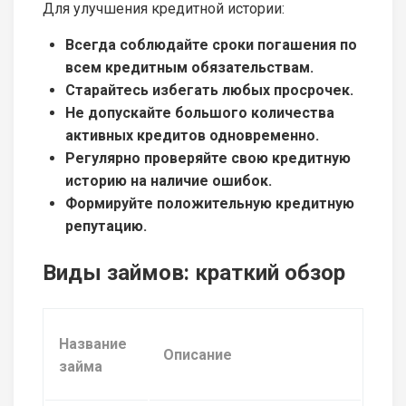
Для улучшения кредитной истории:
Всегда соблюдайте сроки погашения по
всем кредитным обязательствам.
Старайтесь избегать любых просрочек.
Не допускайте большого количества
активных кредитов одновременно.
Регулярно проверяйте свою кредитную
историю на наличие ошибок.
Формируйте положительную кредитную
репутацию.
Виды займов: краткий обзор
Название
Описание
займа