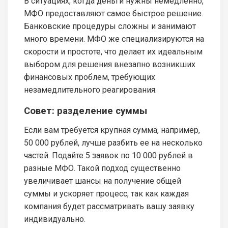
В ситуациях, когда деньги нужны немедленно,
МФО предоставляют самое быстрое решение.
Банковские процедуры сложны и занимают
много времени. МФО же специализируются на
скорости и простоте, что делает их идеальным
выбором для решения внезапно возникших
финансовых проблем, требующих
незамедлительного реагирования.
Совет: разделение суммы
Если вам требуется крупная сумма, например,
50 000 рублей, лучше разбить ее на несколько
частей. Подайте 5 заявок по 10 000 рублей в
разные МФО. Такой подход существенно
увеличивает шансы на получение общей
суммы и ускоряет процесс, так как каждая
компания будет рассматривать вашу заявку
индивидуально.