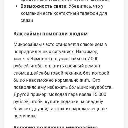
Возможность связи:
Убедитесь, что у
компании есть контактный телефон для
связи.
Как займы помогали людям
Микрозаймы часто становятся спасением в
непредвиденных ситуациях. Например,
житель Вимовца получил займ на 7 000
рублей, чтобы оплатить срочный ремонт
сломавшейся бытовой техники, без которой
было невозможно нормально жить. Это
позволило ему избежать больших неудобств.
Другой пример: молодая пара взяла 15 000
рублей, чтобы купить подарки на свадьбу
близких друзей, так как их зарплата еще не
поступила.
Условия получения микрозайма