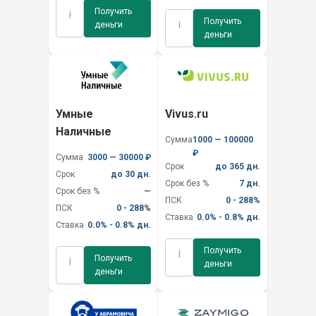
Получить
i
Получить
i
деньги
деньги
Умные
Vivus.ru
Наличные
Сумма
1000 — 100000
₽
Сумма
3000 — 30000 ₽
Срок
до 365 дн.
Срок
до 30 дн.
Срок без %
7 дн.
Срок без %
—
ПСК
0 - 288%
ПСК
0 - 288%
Ставка
0.0% - 0.8% дн.
Ставка
0.0% - 0.8% дн.
Получить
i
Получить
i
деньги
деньги