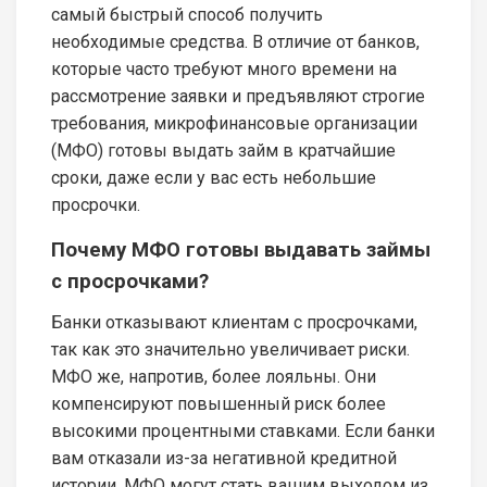
самый быстрый способ получить
необходимые средства. В отличие от банков,
которые часто требуют много времени на
рассмотрение заявки и предъявляют строгие
требования, микрофинансовые организации
(МФО) готовы выдать займ в кратчайшие
сроки, даже если у вас есть небольшие
просрочки.
Почему МФО готовы выдавать займы
с просрочками?
Банки отказывают клиентам с просрочками,
так как это значительно увеличивает риски.
МФО же, напротив, более лояльны. Они
компенсируют повышенный риск более
высокими процентными ставками. Если банки
вам отказали из-за негативной кредитной
истории, МФО могут стать вашим выходом из