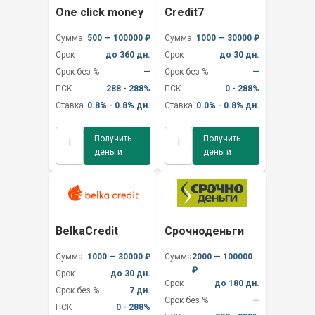
One click money
Credit7
Сумма
500 — 100000 ₽
Сумма
1000 — 30000 ₽
Срок
до 360 дн.
Срок
до 30 дн.
Срок без %
—
Срок без %
—
ПСК
288 - 288%
ПСК
0 - 288%
Ставка
0.8% - 0.8% дн.
Ставка
0.0% - 0.8% дн.
Получить
Получить
i
i
деньги
деньги
BelkaCredit
Срочноденьги
Сумма
1000 — 30000 ₽
Сумма
2000 — 100000
₽
Срок
до 30 дн.
Срок
до 180 дн.
Срок без %
7 дн.
Срок без %
—
ПСК
0 - 288%