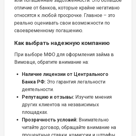
или погашенные задолженности. Это большое
отличие от банков, которые крайне негативно
относятся к любой просрочке. Главное – это
реально оценивать свои возможности по
своевременному погашению.
Как выбрать надежную компанию
При выборе МФО для оформления займа в
Вимовце, обратите внимание на:
Наличие лицензии от Центрального
Банка РФ:
Это гарантия легальности
деятельности.
Репутацию и отзывы:
Изучите мнения
других клиентов на независимых
площадках.
Прозрачность условий:
Внимательно
читайте договор, обращайте внимание на
процентные ставки, комиссии и штрафы.