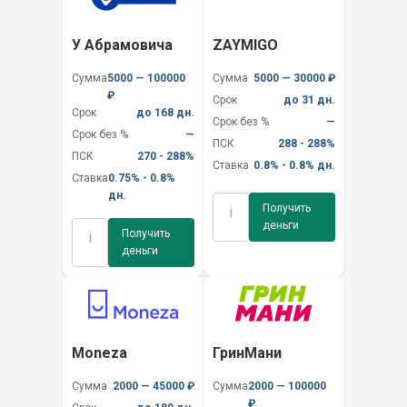
У Абрамовича
ZAYMIGO
Сумма
5000 — 100000
Сумма
5000 — 30000 ₽
₽
Срок
до 31 дн.
Срок
до 168 дн.
Срок без %
—
Срок без %
—
ПСК
288 - 288%
ПСК
270 - 288%
Ставка
0.8% - 0.8% дн.
Ставка
0.75% - 0.8%
дн.
Получить
i
деньги
Получить
i
деньги
Moneza
ГринМани
Сумма
2000 — 45000 ₽
Сумма
2000 — 100000
₽