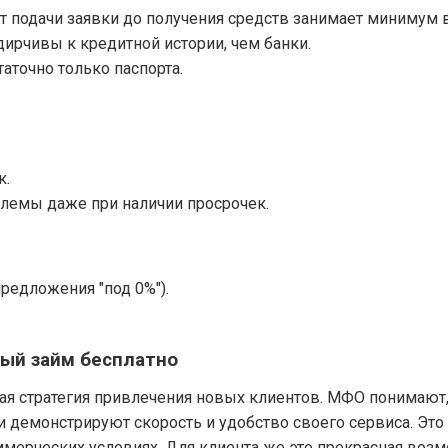
т подачи заявки до получения средств занимает минимум 
рчивы к кредитной истории, чем банки.
аточно только паспорта.
к.
емы даже при наличии просрочек.
редложения "под 0%").
ый займ бесплатно
я стратегия привлечения новых клиентов. МФО понимают, 
 демонстрируют скорость и удобство своего сервиса. Это 
ммерческих условиях. Для клиента же это прекрасная во