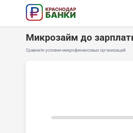
Микрозайм до зарплат
Сравните условия микрофинансовых организаций