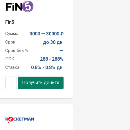
Fin5
Сумма
3000 — 30000 ₽
Срок
до 30 дн.
Срок без %
—
ПСК
288 - 288%
Ставка
0.8% - 0.8% дн.
Получить деньги
i