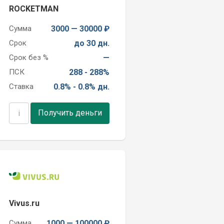
ROCKETMAN
Сумма
3000 — 30000 ₽
Срок
до 30 дн.
Срок без %
—
ПСК
288 - 288%
Ставка
0.8% - 0.8% дн.
Получить деньги
i
Vivus.ru
Сумма
1000 — 100000 ₽