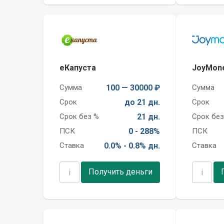
еКапуста
JoyMon
Сумма
100 — 30000 ₽
Сумма
Срок
до 21 дн.
Срок
Срок без %
21 дн.
Срок без
ПСК
0 - 288%
ПСК
Ставка
0.0% - 0.8% дн.
Ставка
Получить деньги
i
i