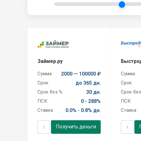
Займер.ру
Быстро
Сумма
2000 — 100000 ₽
Сумма
Срок
до 365 дн.
Срок
Срок без %
30 дн.
Срок без
ПСК
0 - 288%
ПСК
Ставка
0.0% - 0.8% дн.
Ставка
Получить деньги
i
i