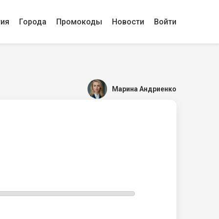
гия
Города
Промокоды
Новости
Войти
Марина Андриенко