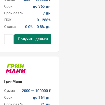
Срок
до 365 дн.
Срок без %
7 дн.
ПСК
0 - 288%
Ставка
0.0% - 0.8% дн.
Получить деньги
i
ГринМани
Сумма
2000 — 100000 ₽
Срок
до 364 дн.
Срок без %
21 дн.