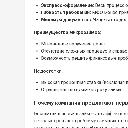
Экспресс-оформление:
Весь процесс о
Гибкость требований:
МФО менее приди
Минимум документов:
Чаще всего дост
Преимущества микрозаймов:
Мгновенное получение денег.
Отсутствие сложных процедур и справо
Возможность решить финансовые пробл
Недостатки:
Высокая процентная ставка (исключая п
Ограничения по сумме и сроку займа.
Почему компании предлагают перв
Бесплатный первый займ – это эффективна
не только решают проблему заемщика, но и
вернется за повторным займом, уже на ко