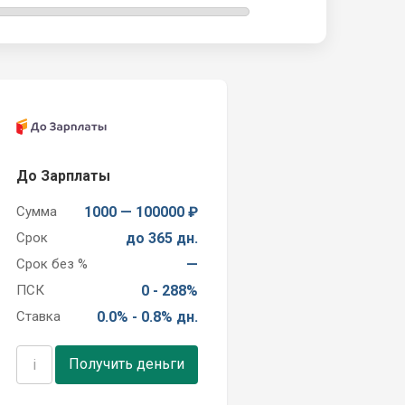
До Зарплаты
Сумма
1000 — 100000 ₽
Срок
до 365 дн.
Срок без %
—
ПСК
0 - 288%
Ставка
0.0% - 0.8% дн.
Получить деньги
i