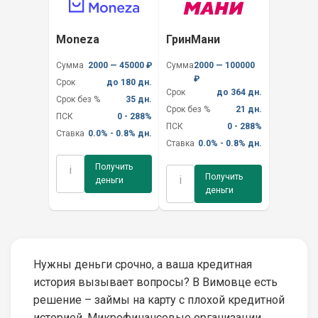
Moneza
ГринМани
Сумма
2000 — 45000 ₽
Сумма
2000 — 100000
₽
Срок
до 180 дн.
Срок
до 364 дн.
Срок без %
35 дн.
Срок без %
21 дн.
ПСК
0 - 288%
ПСК
0 - 288%
Ставка
0.0% - 0.8% дн.
Ставка
0.0% - 0.8% дн.
Получить
i
Получить
i
деньги
деньги
Нужны деньги срочно, а ваша кредитная
история вызывает вопросы? В Вимовце есть
решение – займы на карту с плохой кредитной
историей. Микрофинансовые организации