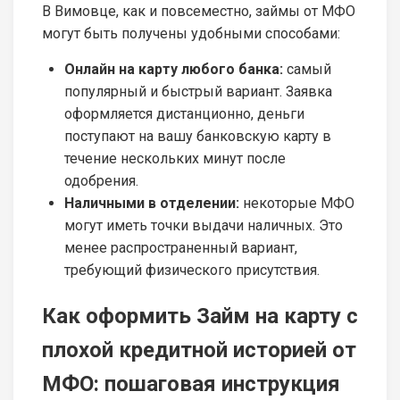
В Вимовце, как и повсеместно, займы от МФО
могут быть получены удобными способами:
Онлайн на карту любого банка:
самый
популярный и быстрый вариант. Заявка
оформляется дистанционно, деньги
поступают на вашу банковскую карту в
течение нескольких минут после
одобрения.
Наличными в отделении:
некоторые МФО
могут иметь точки выдачи наличных. Это
менее распространенный вариант,
требующий физического присутствия.
Как оформить Займ на карту с
плохой кредитной историей от
МФО: пошаговая инструкция