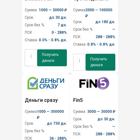
Сумма
1000 — 30000 ₽
Сумма
2000 — 100000
₽
Срок
до 30 дн.
Срок
до 180 дн.
Срок без %
7 дн.
Срок без %
—
ПСК
0 - 288%
ПСК
288 - 288%
Ставка
0.0% - 0.8% дн.
Ставка
0.8% - 0.8% дн.
Получить
i
Получить
i
деньги
деньги
Деньги сразу
Fin5
Сумма
1000 — 300000
Сумма
3000 — 30000 ₽
₽
Срок
до 30 дн.
Срок
до 730 дн.
Срок без %
—
Срок без %
—
ПСК
288 - 288%
ПСК
36 - 288%