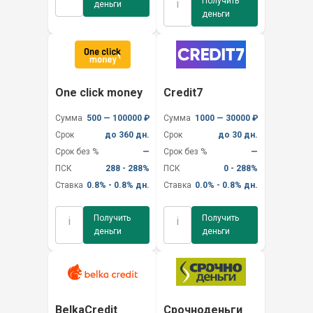
Получить
i
деньги
деньги
One click money
Credit7
Сумма
500 — 100000 ₽
Сумма
1000 — 30000 ₽
Срок
до 360 дн.
Срок
до 30 дн.
Срок без %
—
Срок без %
—
ПСК
288 - 288%
ПСК
0 - 288%
Ставка
0.8% - 0.8% дн.
Ставка
0.0% - 0.8% дн.
Получить
Получить
i
i
деньги
деньги
BelkaCredit
Срочноденьги