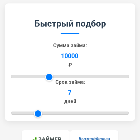
Быстрый подбор
Сумма займа:
10000
₽
Срок займа:
7
дней