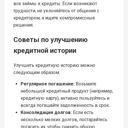
все займы и кредиты. Если возникают
трудности, не уклоняйтесь от общения с
кредитором, а ищите компромиссные
решения.
Советы по улучшению
кредитной истории
Улучшить кредитную историю можно
следующим образом:
Регулярное погашение:
Возьмите
небольшой кредитный продукт (например,
кредитную карту), активно пользуйтесь и
всегда погашайте задолженность в срок.
Консолидация долгов:
Если есть
несколько мелких долгов, постарайтесь
погасить их, чтобы снизить общую