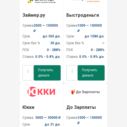
Займер.ру
Быстроденьги
Сумма
2000 — 100000
Сумма
1000 — 100000
₽
₽
Срок
до 365 дн.
Срок
до 1080 дн.
Срок без %
30 дн.
Срок без %
—
ПСК
0 - 288%
ПСК
0 - 288%
Ставка
0.0% - 0.8% дн.
Ставка
0.0% - 0.8% дн.
Получить
Получить
i
i
деньги
деньги
Юкки
До Зарплаты
Сумма
3000 — 30000 ₽
Сумма
1000 — 100000
₽
Срок
до 31 дн.