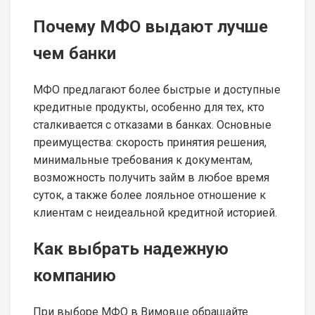
Почему МФО выдают лучше
чем банки
МФО предлагают более быстрые и доступные
кредитные продукты, особенно для тех, кто
сталкивается с отказами в банках. Основные
преимущества: скорость принятия решения,
минимальные требования к документам,
возможность получить займ в любое время
суток, а также более лояльное отношение к
клиентам с неидеальной кредитной историей.
Как выбрать надежную
компанию
При выборе МФО в Вимовце обращайте