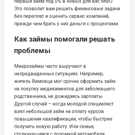
первый займ под 0% в новых для вас МФО.
Это позволит вам решить финансовые задачи
без переплат и оценить сервис компаний,
прежде чем брать у них деньги с процентами.
Как займы помогали решать
проблемы
Микрозаймы часто выручают в
непредвиденных ситуациях. Например,
житель Вимовца мог срочно оформить займ
на покупку медикаментов для заболевшего
родственника, не дожидаясь зарплаты.
Другой случай – когда молодой специалист
взял небольшой займ на оплату курсов
повышения квалификации, чтобы быстрее
получить новую работу. Или семья,
столкнувшаяся с поломкой автомобиля,