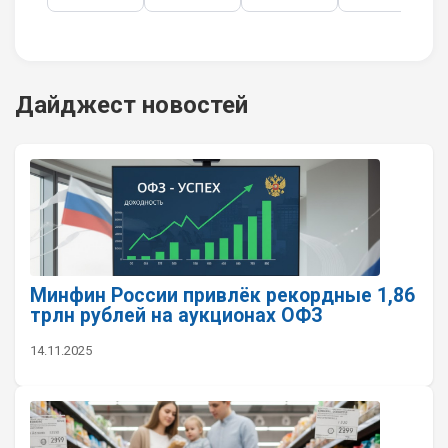
Дайджест новостей
Минфин России привлёк рекордные 1,86
трлн рублей на аукционах ОФЗ
14.11.2025