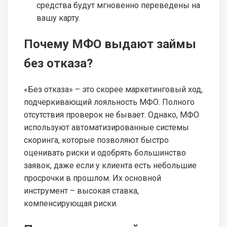
средства будут мгновенно переведены на
вашу карту.
Почему МФО выдают займы
без отказа?
«Без отказа» – это скорее маркетинговый ход,
подчеркивающий лояльность МФО. Полного
отсутствия проверок не бывает. Однако, МФО
используют автоматизированные системы
скоринга, которые позволяют быстро
оценивать риски и одобрять большинство
заявок, даже если у клиента есть небольшие
просрочки в прошлом. Их основной
инструмент – высокая ставка,
компенсирующая риски.