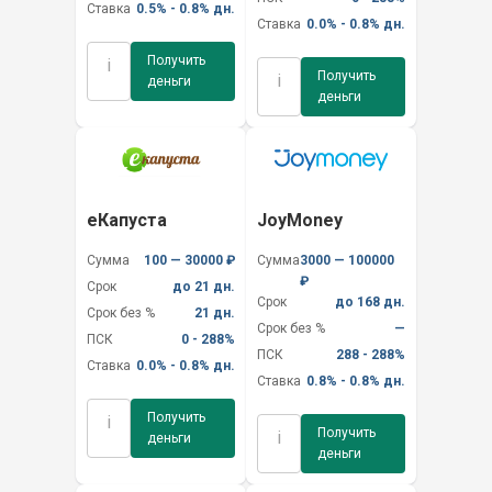
Ставка
0.5% - 0.8% дн.
Ставка
0.0% - 0.8% дн.
Получить
i
Получить
i
деньги
деньги
еКапуста
JoyMoney
Сумма
100 — 30000 ₽
Сумма
3000 — 100000
₽
Срок
до 21 дн.
Срок
до 168 дн.
Срок без %
21 дн.
Срок без %
—
ПСК
0 - 288%
ПСК
288 - 288%
Ставка
0.0% - 0.8% дн.
Ставка
0.8% - 0.8% дн.
Получить
i
Получить
i
деньги
деньги