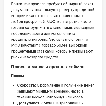
Банки, как правило, требуют обширный пакет
документов, тщательную проверку кредитной
истории и часто отказывают клиентам с
любой просрочкой. МФО же, напротив, часто
готовы сотрудничать с клиентами, имеющими
небольшие долги или испорченную
кредитную историю. Это связано с тем, что
МФО работают с гораздо более высокими
процентными ставками, которые покрывают
риски невозврата средств.
Плюсы и минусы срочных займов
Плюсы:
Скорость:
Оформление и получение денег
занимают минимум времени, часто в
течение нескольких минут или часов.
Доступность:
Меньше требований к