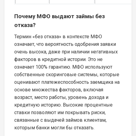
Почему МФО выдают займы без
отказа?
Термин «без отказа» в контексте МФО
означает, что вероятность одобрения заявки
очень высока, даже при наличии негативных
факторов в кредитной истории. Это не
означает 100% гарантию. МФО используют
собственные скоринговые системы, которые
оценивают платежеспособность заемщика на
основе множества факторов, включая
возраст, место работы, уровень дохода и
кредитную историю. Высокие процентные
ставки позволяют им покрывать риски,
связанные с выдачей займов клиентам,
которым банки могли бы отказать.