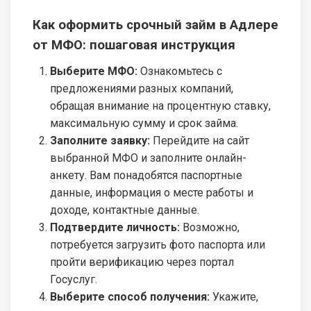
Как оформить срочный займ в Адлере
от МФО: пошаговая инструкция
Выберите МФО:
Ознакомьтесь с
предложениями разных компаний,
обращая внимание на процентную ставку,
максимальную сумму и срок займа.
Заполните заявку:
Перейдите на сайт
выбранной МФО и заполните онлайн-
анкету. Вам понадобятся паспортные
данные, информация о месте работы и
доходе, контактные данные.
Подтвердите личность:
Возможно,
потребуется загрузить фото паспорта или
пройти верификацию через портал
Госуслуг.
Выберите способ получения:
Укажите,