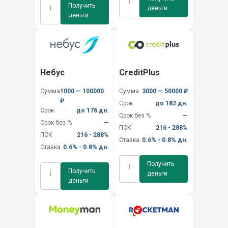
i
Получить
i
деньги
деньги
Небус
CreditPlus
Сумма
1000 — 100000
Сумма
3000 — 50000 ₽
₽
Срок
до 182 дн.
Срок
до 176 дн.
Срок без %
—
Срок без %
—
ПСК
216 - 288%
ПСК
216 - 288%
Ставка
0.6% - 0.8% дн.
Ставка
0.6% - 0.8% дн.
Получить
i
Получить
i
деньги
деньги