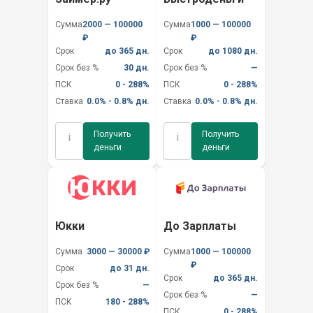
Сумма
2000 — 100000
Сумма
1000 — 100000
₽
₽
Срок
до 365 дн.
Срок
до 1080 дн.
Срок без %
30 дн.
Срок без %
—
ПСК
0 - 288%
ПСК
0 - 288%
Ставка
0.0% - 0.8% дн.
Ставка
0.0% - 0.8% дн.
Получить
Получить
i
i
деньги
деньги
Юкки
До Зарплаты
Сумма
3000 — 30000 ₽
Сумма
1000 — 100000
₽
Срок
до 31 дн.
Срок
до 365 дн.
Срок без %
—
Срок без %
—
ПСК
180 - 288%
ПСК
0 - 288%