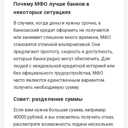
Почему МФО лучше банков в
некоторых ситуациях
В случаях, когда деньги нужны срочно, а
банковский кредит оформить не получается
или занимает слишком много времени, МФО
становятся отличной альтернативой. Они
предлагают простоту, скорость и доступность,
которые банки редко могут обеспечить. Для
людей с неидеальной кредитной историей или
без официального трудоустройства, МФО
часто являются единственным вариантом
получить необходимую сумму.
Совет: разделение суммы
Если вам нужна большая сумма, например
40000 рублей, и вы опасаетесь получить отказ,
рассмотрите возможность подачи нескольких