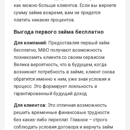
как можно больше клиентов. Если вы вернете
сумму займа вовремя, вам не придется
платить никаких процентов.
Выгода первого займа бесплатно
Для компаний:
Предоставляя первый займ
бесплатно, МФО получают возможность
познакомить клиента со своим сервисом.
Велика вероятность, что в будущем, когда
возникнет потребность в займе, клиент снова
обратится именно к ним, уже зная условия и
процесс. Это формирует лояльность и
гарантированный будущий доход.
Для клиентов:
Это отличная возможность
решить временные финансовые трудности
без каких-либо переплат. Главное – строго
соблюдать условия договора и вернуть займ