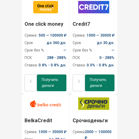
One click money
Credit7
Сумма
500 — 100000 ₽
Сумма
1000 — 30000 ₽
Срок
до 360 дн.
Срок
до 30 дн.
Срок без %
—
Срок без %
—
ПСК
288 - 288%
ПСК
0 - 288%
Ставка
0.8% - 0.8% дн.
Ставка
0.0% - 0.8% дн.
Получить
Получить
i
i
деньги
деньги
BelkaCredit
Срочноденьги
Сумма
1000 — 30000 ₽
Сумма
2000 — 100000
₽