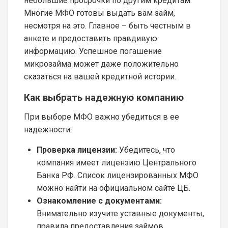
небольшие просрочки по другим кредитам.
Многие МФО готовы выдать вам займ,
несмотря на это. Главное – быть честным в
анкете и предоставить правдивую
информацию. Успешное погашение
микрозайма может даже положительно
сказаться на вашей кредитной истории.
Как выбрать надежную компанию
При выборе МФО важно убедиться в ее
надежности:
Проверка лицензии:
Убедитесь, что
компания имеет лицензию Центрального
Банка РФ. Список лицензированных МФО
можно найти на официальном сайте ЦБ.
Ознакомление с документами:
Внимательно изучите уставные документы,
правила предоставления займов.