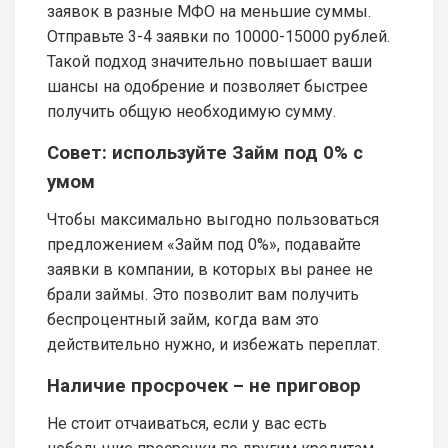
заявок в разные МФО на меньшие суммы.
Отправьте 3-4 заявки по 10000-15000 рублей.
Такой подход значительно повышает ваши
шансы на одобрение и позволяет быстрее
получить общую необходимую сумму.
Совет: используйте Займ под 0% с
умом
Чтобы максимально выгодно пользоваться
предложением «Займ под 0%», подавайте
заявки в компании, в которых вы ранее не
брали займы. Это позволит вам получить
беспроцентный займ, когда вам это
действительно нужно, и избежать переплат.
Наличие просрочек – не приговор
Не стоит отчаиваться, если у вас есть