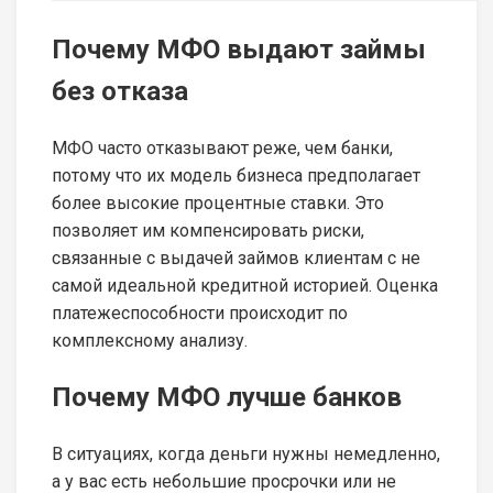
Почему МФО выдают займы
без отказа
МФО часто отказывают реже, чем банки,
потому что их модель бизнеса предполагает
более высокие процентные ставки. Это
позволяет им компенсировать риски,
связанные с выдачей займов клиентам с не
самой идеальной кредитной историей. Оценка
платежеспособности происходит по
комплексному анализу.
Почему МФО лучше банков
В ситуациях, когда деньги нужны немедленно,
а у вас есть небольшие просрочки или не