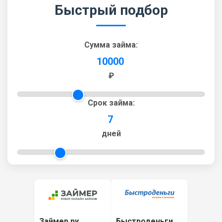
Быстрый подбор
Сумма займа:
10000
₽
Срок займа:
7
дней
Займер.ру
Быстроденьги