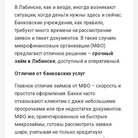
В Лабинске, как и везде, иногда возникают
ситуации, когда деньги нужны здесь и сейчас.
Банковские учреждения, как правило,
требуют много времени на рассмотрение
заявок и пакет документов. В таких случаях
микрофинансовые организации (МФО)
предлагают отличное решение –
срочный
займ в Лабинске
, доступный и оперативный.
Отличия от банковских услуг
Главное отличие займов от МФО – скорость и
простота оформления. Банки часто
отказывают клиентам с даже небольшими
просрочками или при недостатке документов.
МФО же, ориентированные на быстрые
микрозаймы, готовы рассмотреть заявки
шире, учитывая не только кредитную