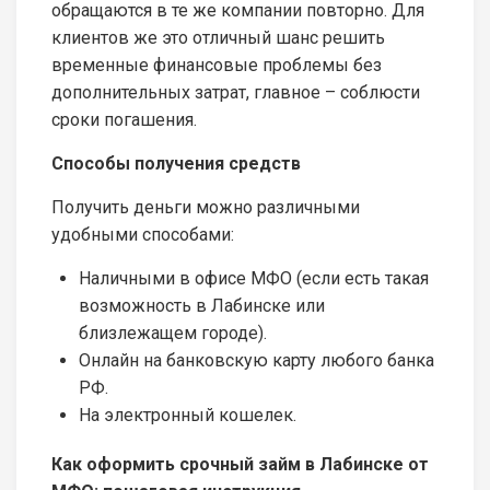
обращаются в те же компании повторно. Для
клиентов же это отличный шанс решить
временные финансовые проблемы без
дополнительных затрат, главное – соблюсти
сроки погашения.
Способы получения средств
Получить деньги можно различными
удобными способами:
Наличными в офисе МФО (если есть такая
возможность в Лабинске или
близлежащем городе).
Онлайн на банковскую карту любого банка
РФ.
На электронный кошелек.
Как оформить срочный займ в Лабинске от