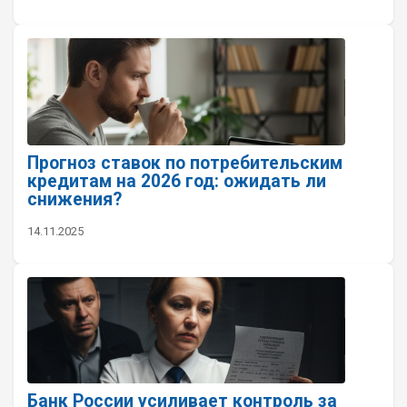
Прогноз ставок по потребительским
кредитам на 2026 год: ожидать ли
снижения?
14.11.2025
Банк России усиливает контроль за