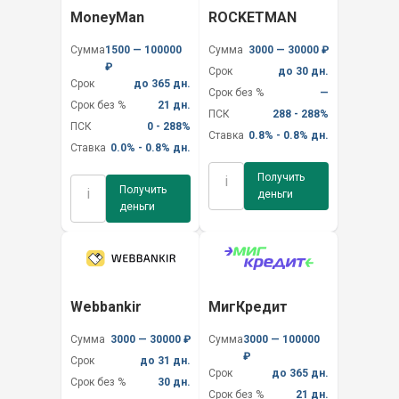
MoneyMan
ROCKETMAN
Сумма
1500 — 100000
Сумма
3000 — 30000 ₽
₽
Срок
до 30 дн.
Срок
до 365 дн.
Срок без %
—
Срок без %
21 дн.
ПСК
288 - 288%
ПСК
0 - 288%
Ставка
0.8% - 0.8% дн.
Ставка
0.0% - 0.8% дн.
Получить
i
Получить
i
деньги
деньги
Webbankir
МигКредит
Сумма
3000 — 30000 ₽
Сумма
3000 — 100000
₽
Срок
до 31 дн.
Срок
до 365 дн.
Срок без %
30 дн.
Срок без %
21 дн.