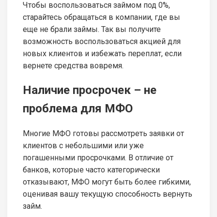
Чтобы воспользоваться займом под 0%,
старайтесь обращаться в компании, где вы
еще не брали займы. Так вы получите
возможность воспользоваться акцией для
новых клиентов и избежать переплат, если
вернете средства вовремя.
Наличие просрочек – не
проблема для МФО
Многие МФО готовы рассмотреть заявки от
клиентов с небольшими или уже
погашенными просрочками. В отличие от
банков, которые часто категорически
отказывают, МФО могут быть более гибкими,
оценивая вашу текущую способность вернуть
займ.