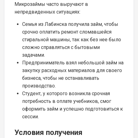
Микрозаймы часто выручают в
непредвиденных ситуациях:
Семья из Лабинска получила займ, чтобы
срочно оплатить ремонт сломавшейся
стиральной машины, так как без нее было
сложно справляться с бытовыми
задачами.
Предприниматель взял небольшой займ на
закупку расходных материалов для своего
бизнеса, чтобы не останавливать
производство.
Студент, у которого возникла срочная
потребность в оплате учебников, смог
оформить займ и успешно подготовиться к
сессии.
Условия получения