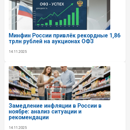
Минфин России привлёк рекордные 1,86
трлн рублей на аукционах ОФЗ
14.11.2025
Замедление инфляции в России в
ноябре: анализ ситуации и
рекомендации
14.11.2025