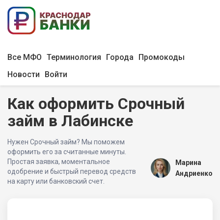
Все МФО
Терминология
Города
Промокоды
Новости
Войти
Как оформить Срочный
займ в Лабинске
Нужен Срочный займ? Мы поможем
оформить его за считанные минуты.
Простая заявка, моментальное
Марина
одобрение и быстрый перевод средств
Андриенко
на карту или банковский счет.