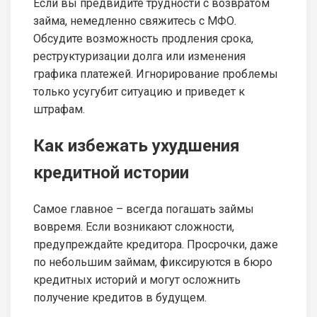
Если вы предвидите трудности с возвратом
займа, немедленно свяжитесь с МФО.
Обсудите возможность продления срока,
реструктуризации долга или изменения
графика платежей. Игнорирование проблемы
только усугубит ситуацию и приведет к
штрафам.
Как избежать ухудшения
кредитной истории
Самое главное – всегда погашать займы
вовремя. Если возникают сложности,
предупреждайте кредитора. Просрочки, даже
по небольшим займам, фиксируются в бюро
кредитных историй и могут осложнить
получение кредитов в будущем.