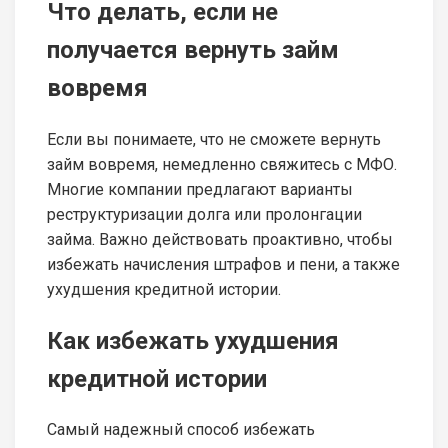
Что делать, если не
получается вернуть займ
вовремя
Если вы понимаете, что не сможете вернуть
займ вовремя, немедленно свяжитесь с МФО.
Многие компании предлагают варианты
реструктуризации долга или пролонгации
займа. Важно действовать проактивно, чтобы
избежать начисления штрафов и пени, а также
ухудшения кредитной истории.
Как избежать ухудшения
кредитной истории
Самый надежный способ избежать