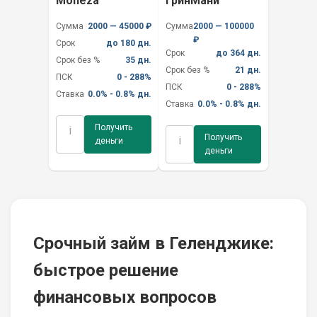
Moneza
ГринМани
Сумма
2000 — 45000 ₽
Сумма
2000 — 100000
₽
Срок
до 180 дн.
Срок
до 364 дн.
Срок без %
35 дн.
Срок без %
21 дн.
ПСК
0 - 288%
ПСК
0 - 288%
Ставка
0.0% - 0.8% дн.
Ставка
0.0% - 0.8% дн.
Получить
i
Получить
i
деньги
деньги
Срочный займ в Геленджике:
быстрое решение
финансовых вопросов