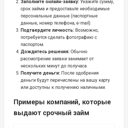
Заполните онлайн-заявку:
Укажите сумму,
срок займа и предоставьте необходимые
персональные данные (паспортные
данные, номер телефона, e-mail).
Подтвердите личность:
Возможно,
потребуется сделать фотографию с
паспортом.
Дождитесь решения:
Обычно
рассмотрение заявки занимает от
нескольких минут до получаса.
Получите деньги:
После одобрения
деньги будут перечислены на вашу карту
или доступны к получению наличными.
Примеры компаний, которые
выдают срочный займ