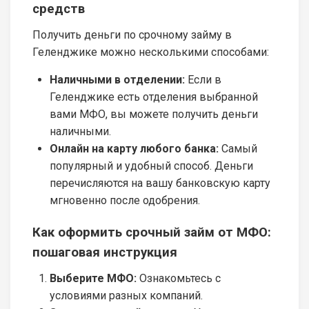
средств
Получить деньги по срочному займу в
Геленджике можно несколькими способами:
Наличными в отделении:
Если в
Геленджике есть отделения выбранной
вами МФО, вы можете получить деньги
наличными.
Онлайн на карту любого банка:
Самый
популярный и удобный способ. Деньги
перечисляются на вашу банковскую карту
мгновенно после одобрения.
Как оформить срочный займ от МФО:
пошаговая инструкция
Выберите МФО:
Ознакомьтесь с
условиями разных компаний.