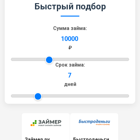
Быстрый подбор
Сумма займа:
10000
₽
Срок займа:
7
дней
Займер.ру
Быстроденьги