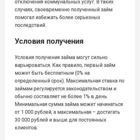
отключения коммунальных услуг. В таких
случаях, своевременно полученный займ
помогал избежать более серьезных
последствий.
Условия получения
Условия получения займа могут сильно
варьироваться. Как правило, первый займ
может быть бесплатным (0% на
определенный срок). Максимальная ставка по
займам регулируется законодательством и
обычно составляет не более 1% в день.
Минимальная сумма займа может начинаться
от 1 000 рублей, а максимальная – достигать
30 000 рублей и выше для постоянных
клиентов.