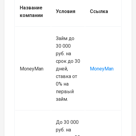
Название
Условия
Ссылка
компании
Займ до
30 000
руб. на
срок до 30
MoneyMan
дней,
MoneyMan
ставка от
0% на
первый
займ.
До 30 000
руб. на