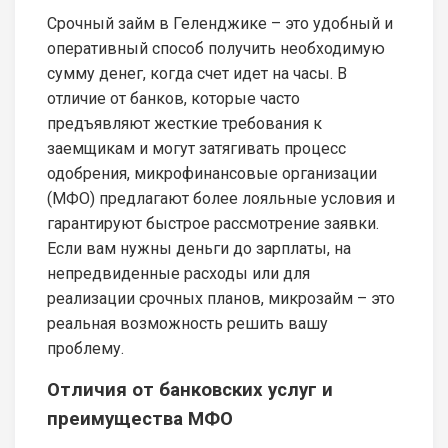
Срочный займ в Геленджике – это удобный и
оперативный способ получить необходимую
сумму денег, когда счет идет на часы. В
отличие от банков, которые часто
предъявляют жесткие требования к
заемщикам и могут затягивать процесс
одобрения, микрофинансовые организации
(МФО) предлагают более лояльные условия и
гарантируют быстрое рассмотрение заявки.
Если вам нужны деньги до зарплаты, на
непредвиденные расходы или для
реализации срочных планов, микрозайм – это
реальная возможность решить вашу
проблему.
Отличия от банковских услуг и
преимущества МФО