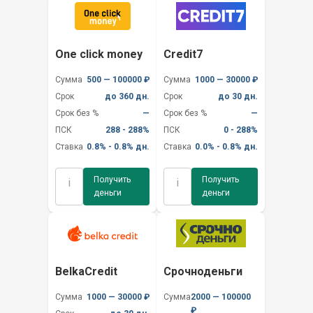
One click money
Credit7
Сумма
500 — 100000 ₽
Сумма
1000 — 30000 ₽
Срок
до 360 дн.
Срок
до 30 дн.
Срок без %
—
Срок без %
—
ПСК
288 - 288%
ПСК
0 - 288%
Ставка
0.8% - 0.8% дн.
Ставка
0.0% - 0.8% дн.
Получить
Получить
i
i
деньги
деньги
BelkaCredit
Срочноденьги
Сумма
1000 — 30000 ₽
Сумма
2000 — 100000
₽