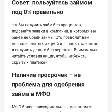
Совет: пользуйтесь займом
под 0% правильно
Чтобы получить займ без процентов,
подавайте заявки в компании, в которых вы
ранее не брали займы. Это позволит вам
воспользоваться акцией для новых клиентов
и получить деньги без переплат. Внимательно
читайте условия акции, чтобы избежать
скрытых платежей.
Наличие просрочек – не
проблема для одобрения
займа в МФО
МФО более снисходительны к клиентам с