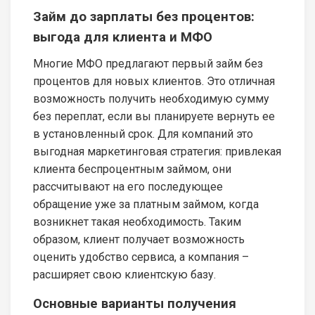
Займ до зарплаты без процентов:
выгода для клиента и МФО
Многие МФО предлагают первый займ без
процентов для новых клиентов. Это отличная
возможность получить необходимую сумму
без переплат, если вы планируете вернуть ее
в установленный срок. Для компаний это
выгодная маркетинговая стратегия: привлекая
клиента беспроцентным займом, они
рассчитывают на его последующее
обращение уже за платным займом, когда
возникнет такая необходимость. Таким
образом, клиент получает возможность
оценить удобство сервиса, а компания –
расширяет свою клиентскую базу.
Основные варианты получения