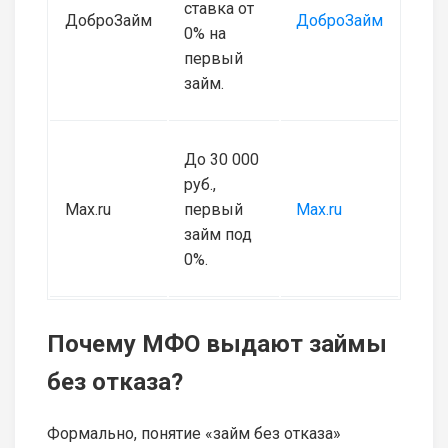
ставка от
ДоброЗайм
ДоброЗайм
0% на
первый
займ.
До 30 000
руб.,
Max.ru
первый
Max.ru
займ под
0%.
Почему МФО выдают займы
без отказа?
Формально, понятие «займ без отказа»