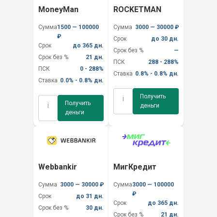
MoneyMan
ROCKETMAN
Сумма
1500 — 100000
Сумма
3000 — 30000 ₽
₽
Срок
до 30 дн.
Срок
до 365 дн.
Срок без %
—
Срок без %
21 дн.
ПСК
288 - 288%
ПСК
0 - 288%
Ставка
0.8% - 0.8% дн.
Ставка
0.0% - 0.8% дн.
Получить
i
Получить
i
деньги
деньги
Webbankir
МигКредит
Сумма
3000 — 30000 ₽
Сумма
3000 — 100000
₽
Срок
до 31 дн.
Срок
до 365 дн.
Срок без %
30 дн.
Срок без %
21 дн.