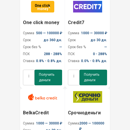
One click money
Credit7
Сумма
500 — 100000 ₽
Сумма
1000 — 30000 ₽
Срок
до 360 дн.
Срок
до 30 дн.
Срок без %
—
Срок без %
—
ПСК
288 - 288%
ПСК
0 - 288%
Ставка
0.8% - 0.8% дн.
Ставка
0.0% - 0.8% дн.
Получить
Получить
i
i
деньги
деньги
BelkaCredit
Срочноденьги
Сумма
1000 — 30000 ₽
Сумма
2000 — 100000
₽