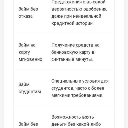
Предложения с высокой
Займ без
вероятностью одобрения,
отказа
даже при неидеальной
кредитной истории.
Займ на
Получение средств на
карту
банковскую карту в
мгновенно
считанные минуты.
Специальные условия для
Займ
студентов, часто с более
студентам
мягкими требованиями.
Возможность взять
Займ без
деньги без какой-либо