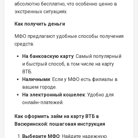
абсолютно бесплатно, что особенно ценно в
экстренных ситуациях.
Как получить деньги
МФО предлагают удобные способы получения
средств:
На банковскую карту
: Самый популярный
и быстрый способ, в том числе на карту
ВТБ.
Наличными
: Если у МФО есть филиалы в
вашем городе.
На электронный кошелек
: Удобно для
онлайн-платежей.
Как оформить займ на карту ВТБ в
Васюринской: пошаговая инструкция
Выберите МФО
: Найдите надежную