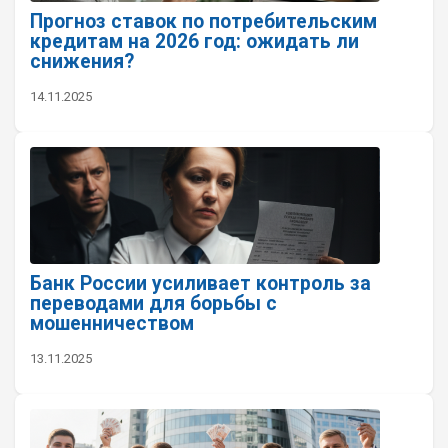
Прогноз ставок по потребительским
кредитам на 2026 год: ожидать ли
снижения?
14.11.2025
Банк России усиливает контроль за
переводами для борьбы с
мошенничеством
13.11.2025