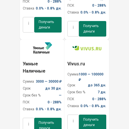
ПСК
0 - 288%
ПСК
0 - 288%
Ставка
0.0% - 0.8% дн.
Ставка
0.0% - 0.8% дн.
Получить
i
Получить
i
деньги
деньги
Умные
Vivus.ru
Наличные
Сумма
1000 — 100000
₽
Сумма
3000 — 30000 ₽
Срок
до 365 дн.
Срок
до 30 дн.
Срок без %
7 дн.
Срок без %
—
ПСК
0 - 288%
ПСК
0 - 288%
Ставка
0.0% - 0.8% дн.
Ставка
0.0% - 0.8% дн.
Получить
i
Получить
i
деньги
деньги