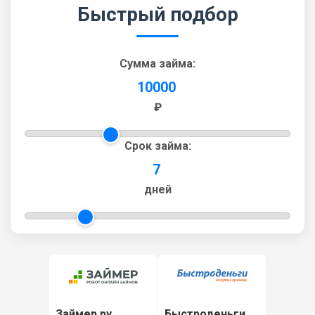
Быстрый подбор
Сумма займа:
10000
₽
Срок займа:
7
дней
Займер.ру
Быстроденьги