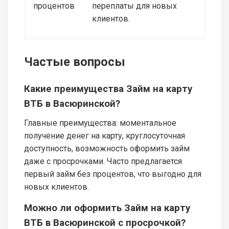
процентов
переплаты для новых
клиентов.
Частые вопросы
Какие преимущества Займ на карту
ВТБ в Васюринской?
Главные преимущества: моментальное
получение денег на карту, круглосуточная
доступность, возможность оформить займ
даже с просрочками. Часто предлагается
первый займ без процентов, что выгодно для
новых клиентов.
Можно ли оформить Займ на карту
ВТБ в Васюринской с просрочкой?