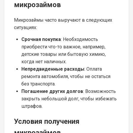
микрозаймов
Микрозаймы часто выручают в следующих
ситуациях:
Срочная покупка
: Необходимость
приобрести что-то важное, например,
детские товары или бытовую химию,
когда нет наличных.
Непредвиденные расходы
: Оплата
ремонта автомобиля, чтобы не остаться
без транспорта.
Погашение других долгов
: Возможность
закрыть небольшой долг, чтобы избежать
штрафов.
Условия получения
микрозаймов