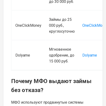
до 30 000 руб.
Займы до 25
OneClickMoney
000 руб.,
OneClickMon
круглосуточно
Мгновенное
Dolyame
одобрение, до
Dolyame
15 000 руб.
Почему МФО выдают займы
без отказа?
МФО используют продвинутые системы