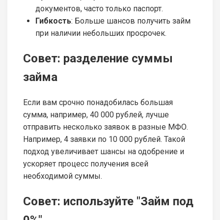
документов, часто только паспорт.
Гибкость
: Больше шансов получить займ
при наличии небольших просрочек.
Совет: разделение суммы
займа
Если вам срочно понадобилась большая
сумма, например, 40 000 рублей, лучше
отправить несколько заявок в разные МФО.
Например, 4 заявки по 10 000 рублей. Такой
подход увеличивает шансы на одобрение и
ускоряет процесс получения всей
необходимой суммы.
Совет: используйте "Займ под
0%"