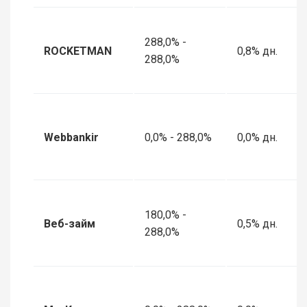
288,0% -
ROCKETMAN
0,8% дн.
288,0%
Webbankir
0,0% - 288,0%
0,0% дн.
180,0% -
Веб-займ
0,5% дн.
288,0%