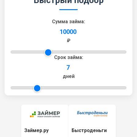
Быстрый подбор
Сумма займа:
10000
₽
Срок займа:
7
дней
Займер.ру
Быстроденьги