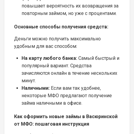
повышает вероятность их возвращения за
повторным займом, но уже с процентами.
Основные способы получения средств:
Деньги можно получить максимально
удобным для вас способом:
На карту любого банка:
Самый быстрый и
популярный вариант. Средства
зачисляются онлайн в течение нескольких
минут.
Наличными:
Если вам так удобнее,
некоторые МФО предлагают получение
займа наличными в офисе.
Как оформить новые займы в Васюринской
от МФО: пошаговая инструкция