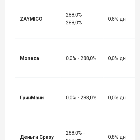
288,0% -
ZAYMIGO
0,8% дн.
288,0%
Moneza
0,0% - 288,0%
0,0% дн.
ГринМани
0,0% - 288,0%
0,0% дн.
288,0% -
Деньги Сразу
0,8% дн.