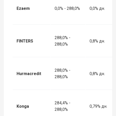
Ezaem
0,0% - 288,0%
0,0% дн.
288,0% -
FINTERS
0,8% дн.
288,0%
288,0% -
Hurmacredit
0,8% дн.
288,0%
284,4% -
Konga
0,79% дн.
288,0%