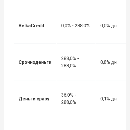
BelkaCredit
0,0% - 288,0%
0,0% дн.
288,0% -
Срочноденьги
0,8% дн.
288,0%
36,0% -
Деньги сразу
0,1% дн.
288,0%