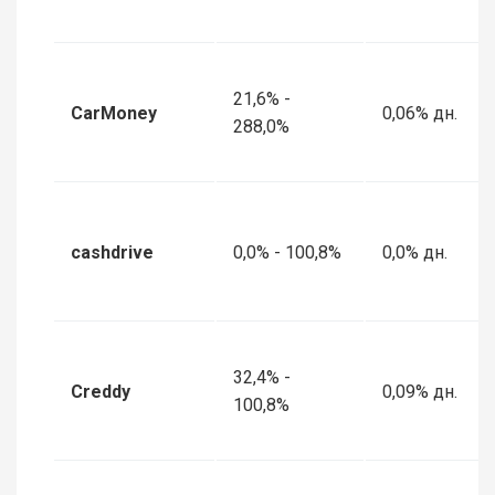
21,6% -
CarMoney
0,06% дн.
288,0%
cashdrive
0,0% - 100,8%
0,0% дн.
32,4% -
Creddy
0,09% дн.
100,8%