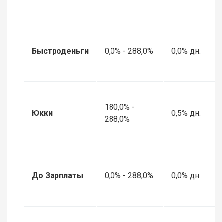
Быстроденьги
0,0% - 288,0%
0,0% дн.
180,0% -
Юкки
0,5% дн.
288,0%
До Зарплаты
0,0% - 288,0%
0,0% дн.