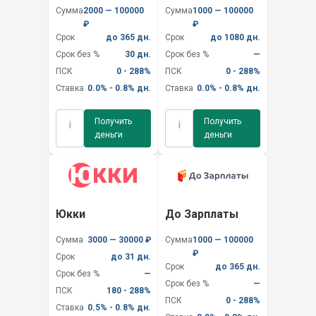
Сумма
2000 — 100000
Сумма
1000 — 100000
₽
₽
Срок
до 365 дн.
Срок
до 1080 дн.
Срок без %
30 дн.
Срок без %
—
ПСК
0 - 288%
ПСК
0 - 288%
Ставка
0.0% - 0.8% дн.
Ставка
0.0% - 0.8% дн.
Получить
Получить
i
i
деньги
деньги
Юкки
До Зарплаты
Сумма
3000 — 30000 ₽
Сумма
1000 — 100000
₽
Срок
до 31 дн.
Срок
до 365 дн.
Срок без %
—
Срок без %
—
ПСК
180 - 288%
ПСК
0 - 288%
Ставка
0.5% - 0.8% дн.