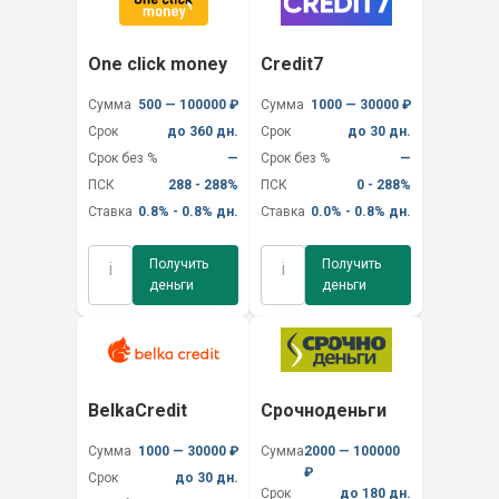
One click money
Credit7
Сумма
500 — 100000 ₽
Сумма
1000 — 30000 ₽
Срок
до 360 дн.
Срок
до 30 дн.
Срок без %
—
Срок без %
—
ПСК
288 - 288%
ПСК
0 - 288%
Ставка
0.8% - 0.8% дн.
Ставка
0.0% - 0.8% дн.
Получить
Получить
i
i
деньги
деньги
BelkaCredit
Срочноденьги
Сумма
1000 — 30000 ₽
Сумма
2000 — 100000
₽
Срок
до 30 дн.
Срок
до 180 дн.