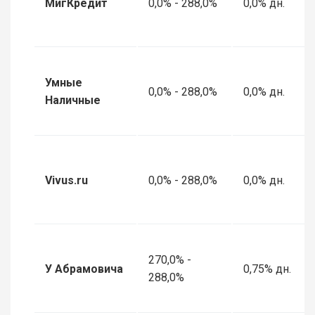
МигКредит
0,0% - 288,0%
0,0% дн.
Умные
0,0% - 288,0%
0,0% дн.
Наличные
Vivus.ru
0,0% - 288,0%
0,0% дн.
270,0% -
У Абрамовича
0,75% дн.
288,0%