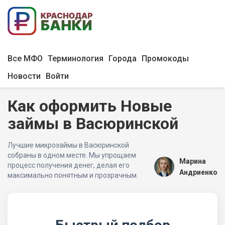
Все МФО
Терминология
Города
Промокоды
Новости
Войти
Как оформить Новые
займы в Васюринской
Лучшие микрозаймы в Васюринской
собраны в одном месте. Мы упрощаем
Марина
процесс получения денег, делая его
Андриенко
максимально понятным и прозрачным.