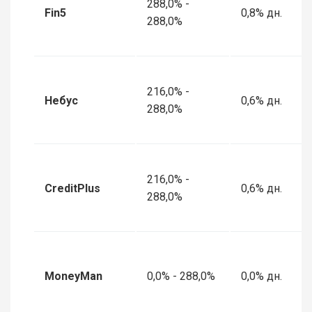
288,0% -
Fin5
0,8% дн.
288,0%
216,0% -
Небус
0,6% дн.
288,0%
216,0% -
CreditPlus
0,6% дн.
288,0%
MoneyMan
0,0% - 288,0%
0,0% дн.