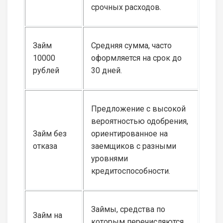
срочных расходов.
Займ
Средняя сумма, часто
10000
оформляется на срок до
рублей
30 дней.
Предложение с высокой
вероятностью одобрения,
Займ без
ориентированное на
отказа
заемщиков с разными
уровнями
кредитоспособности.
Займы, средства по
Займ на
которым перечисляются