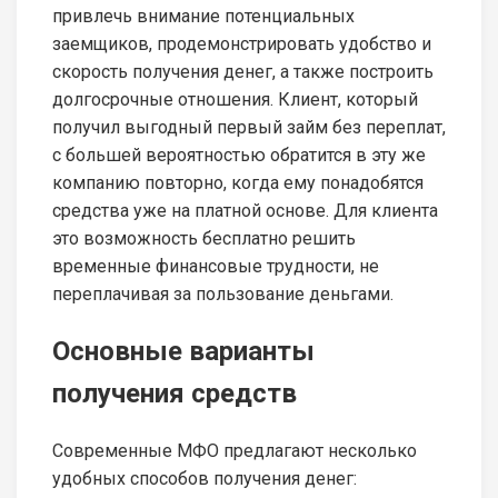
привлечь внимание потенциальных
заемщиков, продемонстрировать удобство и
скорость получения денег, а также построить
долгосрочные отношения. Клиент, который
получил выгодный первый займ без переплат,
с большей вероятностью обратится в эту же
компанию повторно, когда ему понадобятся
средства уже на платной основе. Для клиента
это возможность бесплатно решить
временные финансовые трудности, не
переплачивая за пользование деньгами.
Основные варианты
получения средств
Современные МФО предлагают несколько
удобных способов получения денег: