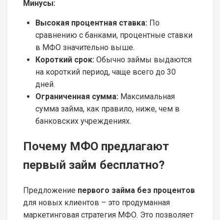
Минусы:
Высокая процентная ставка:
По
сравнению с банками, процентные ставки
в МФО значительно выше.
Короткий срок:
Обычно займы выдаются
на короткий период, чаще всего до 30
дней.
Ограниченная сумма:
Максимальная
сумма займа, как правило, ниже, чем в
банковских учреждениях.
Почему МФО предлагают
первый займ бесплатно?
Предложение
первого займа без процентов
для новых клиентов – это продуманная
маркетинговая стратегия МФО. Это позволяет