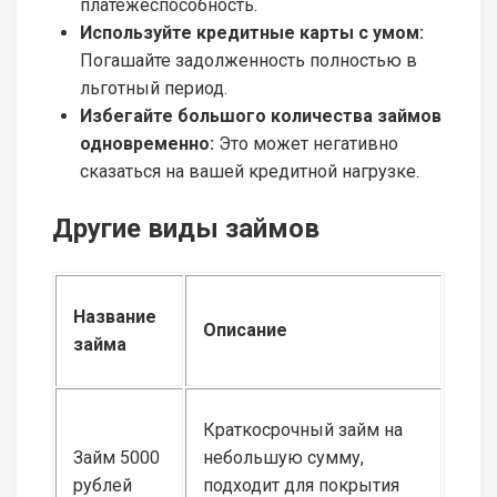
платежеспособность.
Используйте кредитные карты с умом:
Погашайте задолженность полностью в
льготный период.
Избегайте большого количества займов
одновременно:
Это может негативно
сказаться на вашей кредитной нагрузке.
Другие виды займов
Название
Описание
займа
Краткосрочный займ на
Займ 5000
небольшую сумму,
рублей
подходит для покрытия