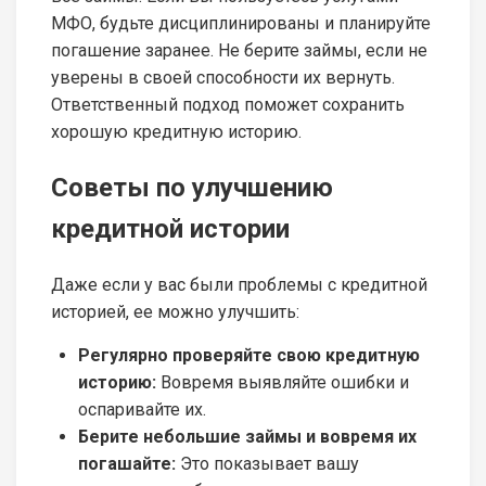
МФО, будьте дисциплинированы и планируйте
погашение заранее. Не берите займы, если не
уверены в своей способности их вернуть.
Ответственный подход поможет сохранить
хорошую кредитную историю.
Советы по улучшению
кредитной истории
Даже если у вас были проблемы с кредитной
историей, ее можно улучшить:
Регулярно проверяйте свою кредитную
историю:
Вовремя выявляйте ошибки и
оспаривайте их.
Берите небольшие займы и вовремя их
погашайте:
Это показывает вашу