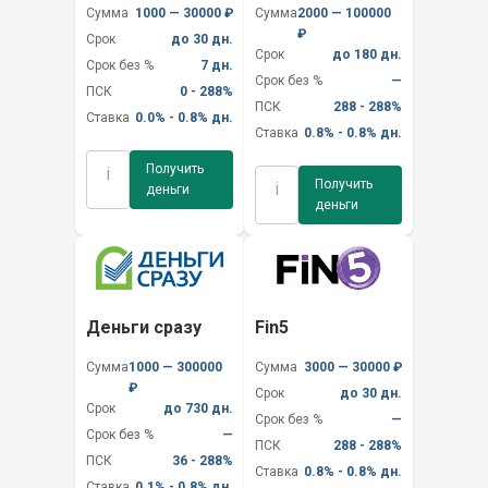
Сумма
1000 — 30000 ₽
Сумма
2000 — 100000
₽
Срок
до 30 дн.
Срок
до 180 дн.
Срок без %
7 дн.
Срок без %
—
ПСК
0 - 288%
ПСК
288 - 288%
Ставка
0.0% - 0.8% дн.
Ставка
0.8% - 0.8% дн.
Получить
i
Получить
i
деньги
деньги
Деньги сразу
Fin5
Сумма
1000 — 300000
Сумма
3000 — 30000 ₽
₽
Срок
до 30 дн.
Срок
до 730 дн.
Срок без %
—
Срок без %
—
ПСК
288 - 288%
ПСК
36 - 288%
Ставка
0.8% - 0.8% дн.
Ставка
0.1% - 0.8% дн.