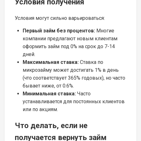
Условия получения
Условия могут сильно варьироваться:
Первый займ без процентов:
Многие
компании предлагают новым клиентам
оформить займ под 0% на срок до 7-14
дней.
Максимальная ставка:
Ставка по
микрозайму может достигать 1% в день
(что соответствует 365% годовых), но часто
бывает ниже, от 0.6%.
Минимальная ставка:
Часто
устанавливается для постоянных клиентов
или по акциям.
Что делать, если не
получается вернуть займ