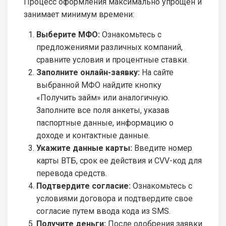
Процесс оформления максимально упрощен и
занимает минимум времени:
Выберите МФО:
Ознакомьтесь с
предложениями различных компаний,
сравните условия и процентные ставки.
Заполните онлайн-заявку:
На сайте
выбранной МФО найдите кнопку
«Получить займ» или аналогичную.
Заполните все поля анкеты, указав
паспортные данные, информацию о
доходе и контактные данные.
Укажите данные карты:
Введите номер
карты ВТБ, срок ее действия и CVV-код для
перевода средств.
Подтвердите согласие:
Ознакомьтесь с
условиями договора и подтвердите свое
согласие путем ввода кода из SMS.
Получите деньги:
После одобрения заявки