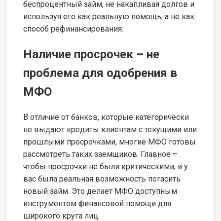
беспроцентный займ, не накапливая долгов и
используя его как реальную помощь, а не как
способ рефинансирования.
Наличие просрочек – не
проблема для одобрения в
МФО
В отличие от банков, которые категорически
не выдают кредиты клиентам с текущими или
прошлыми просрочками, многие МФО готовы
рассмотреть таких заемщиков. Главное –
чтобы просрочки не были критическими, и у
вас была реальная возможность погасить
новый займ. Это делает МФО доступным
инструментом финансовой помощи для
широкого круга лиц.