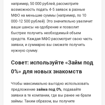
например, 50 000 рублей, рассмотрите
возможность подать 4-5 заявок в разные
МФО на меньшие суммы (например, по 10
000-12 500 рублей). Это значительно увеличит
ваши шансы на одобрение и позволит
быстрее получить необходимый объем
средств. Каждая МФО рассмотрит свою часть
заявки, и суммарно вы сможете получить
нужную сумму.
Совет: используйте «Займ под
0%» для новых знакомств
Чтобы максимально выгодно использовать
предложение
займа под 0%
, подавайте
заявки в те компании, где вы ранее не брали
займы. Таким образом, вы получите