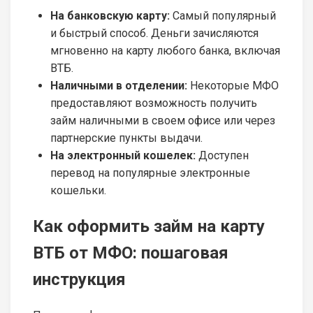
На банковскую карту:
Самый популярный
и быстрый способ. Деньги зачисляются
мгновенно на карту любого банка, включая
ВТБ.
Наличными в отделении:
Некоторые МФО
предоставляют возможность получить
займ наличными в своем офисе или через
партнерские пункты выдачи.
На электронный кошелек:
Доступен
перевод на популярные электронные
кошельки.
Как оформить займ на карту
ВТБ от МФО: пошаговая
инструкция