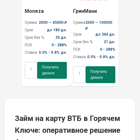
Moneza
ГринМани
Сумма
2000 — 45000 ₽
Сумма
2000 — 100000
₽
Срок
до 180 дн.
Срок
до 364 дн.
Срок без %
35 дн.
Срок без %
21 дн.
ПСК
0 - 288%
ПСК
0 - 288%
Ставка
0.0% - 0.8% дн.
Ставка
0.0% - 0.8% дн.
Получить
i
Получить
i
деньги
деньги
Займ на карту ВТБ в Горячем
Ключе: оперативное решение