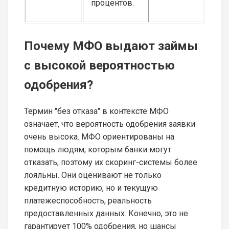
процентов.
Почему МФО выдают займы
с высокой вероятностью
одобрения?
Термин "без отказа" в контексте МФО
означает, что вероятность одобрения заявки
очень высока. МФО ориентированы на
помощь людям, которым банки могут
отказать, поэтому их скоринг-системы более
лояльны. Они оценивают не только
кредитную историю, но и текущую
платежеспособность, реальность
предоставленных данных. Конечно, это не
гарантирует 100% одобрения, но шансы