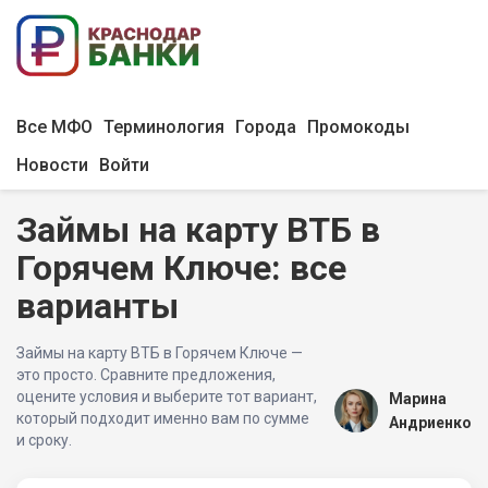
Все МФО
Терминология
Города
Промокоды
Новости
Войти
Займы на карту ВТБ в
Горячем Ключе: все
варианты
Займы на карту ВТБ в Горячем Ключе —
это просто. Сравните предложения,
оцените условия и выберите тот вариант,
Марина
который подходит именно вам по сумме
Андриенко
и сроку.