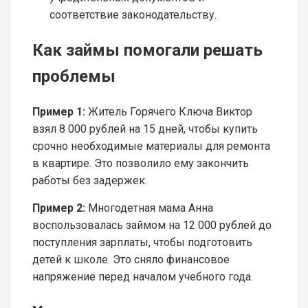
соответствие законодательству.
Как займы помогали решать
проблемы
Пример 1:
Житель Горячего Ключа Виктор
взял 8 000 рублей на 15 дней, чтобы купить
срочно необходимые материалы для ремонта
в квартире. Это позволило ему закончить
работы без задержек.
Пример 2:
Многодетная мама Анна
воспользовалась займом на 12 000 рублей до
поступления зарплаты, чтобы подготовить
детей к школе. Это сняло финансовое
напряжение перед началом учебного года.