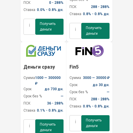
ПСК
0 - 288%
ПСК
288 - 288%
Ставка
0.0% - 0.8% дн.
Ставка
0.8% - 0.8% дн.
Получить
i
Получить
i
деньги
деньги
Деньги сразу
Fin5
Сумма
1000 — 300000
Сумма
3000 — 30000 ₽
₽
Срок
до 30 дн.
Срок
до 730 дн.
Срок без %
—
Срок без %
—
ПСК
288 - 288%
ПСК
36 - 288%
Ставка
0.8% - 0.8% дн.
Ставка
0.1% - 0.8% дн.
Получить
i
Получить
i
деньги
деньги