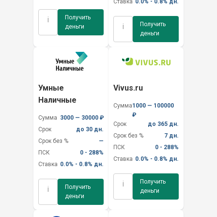
Ставка
0.0% - 0.8% дн.
Получить
i
Получить
i
деньги
деньги
Умные
Vivus.ru
Наличные
Сумма
1000 — 100000
₽
Сумма
3000 — 30000 ₽
Срок
до 365 дн.
Срок
до 30 дн.
Срок без %
7 дн.
Срок без %
—
ПСК
0 - 288%
ПСК
0 - 288%
Ставка
0.0% - 0.8% дн.
Ставка
0.0% - 0.8% дн.
Получить
i
Получить
i
деньги
деньги