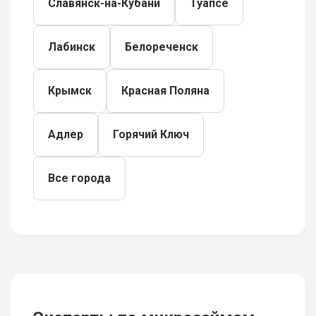
Славянск-на-Кубани
Туапсе
Лабинск
Белореченск
Крымск
Красная Поляна
Адлер
Горячий Ключ
Все города