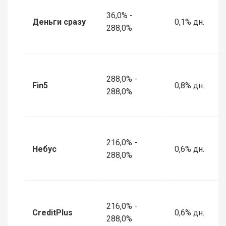
36,0% -
Деньги сразу
0,1% дн.
288,0%
288,0% -
Fin5
0,8% дн.
288,0%
216,0% -
Небус
0,6% дн.
288,0%
216,0% -
CreditPlus
0,6% дн.
288,0%