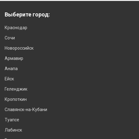
Выберите город:
Краснодар
Сочи
Новороссийск
Армавир
Анапа
Ейск
Геленджик
Кропоткин
Славянск-на-Кубани
Туапсе
Лабинск