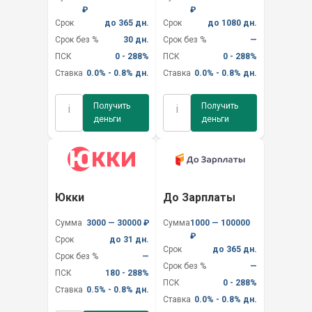
₽
₽
Срок
до 365 дн.
Срок
до 1080 дн.
Срок без %
30 дн.
Срок без %
—
ПСК
0 - 288%
ПСК
0 - 288%
Ставка
0.0% - 0.8% дн.
Ставка
0.0% - 0.8% дн.
Получить
Получить
i
i
деньги
деньги
Юкки
До Зарплаты
Сумма
3000 — 30000 ₽
Сумма
1000 — 100000
₽
Срок
до 31 дн.
Срок
до 365 дн.
Срок без %
—
Срок без %
—
ПСК
180 - 288%
ПСК
0 - 288%
Ставка
0.5% - 0.8% дн.
Ставка
0.0% - 0.8% дн.