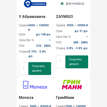
У Абрамовича
ZAYMIGO
Сумма
5000 — 100000
Сумма
5000 — 30000 ₽
₽
Срок
до 31 дн.
Срок
до 168 дн.
Срок без %
—
Срок без %
—
ПСК
288 - 288%
ПСК
270 - 288%
Ставка
0.8% - 0.8% дн.
Ставка
0.75% - 0.8%
дн.
Получить
i
деньги
Получить
i
деньги
Moneza
ГринМани
Сумма
2000 — 45000 ₽
Сумма
2000 — 100000