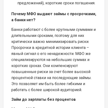
предложений), короткие сроки погашения.
Почему МФО выдают займы с просрочками,
а банки нет?
Банки работают с более крупными суммами и
длительными сроками, поэтому для них
критически важно минимизировать риски.
Просрочки в кредитной истории клиента –
явный сигнал о его ненадежности. МФО же
специализируются на небольших суммах и
коротких сроках. Они компенсируют
повышенные риски за счет более высокой
процентной ставки на последующие займы.
Это позволяет им быть более гибкими и
работать с более широкой аудиторией.
Займ до зарплаты без процентов