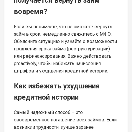
получается вернуть займ
вовремя?
Если вы понимаете, что не сможете вернуть
займ в срок, немедленно свяжитесь с МФО.
Объясните ситуацию и узнайте о возможности
продления срока займа (реструктуризации)
или рефинансирования. Важно действовать
proactively, чтобы избежать начисления
штрафов и ухудшения кредитной истории.
Как избежать ухудшения
кредитной истории
Самый надежный способ – это
своевременное погашение всех займов. Если
возникли трудности, лучше заранее