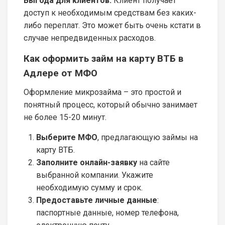
Выгода для клиентов:
Клиент получает
доступ к необходимым средствам без каких-
либо переплат. Это может быть очень кстати в
случае непредвиденных расходов.
Как оформить займ на карту ВТБ в
Адлере от МФО
Оформление микрозайма – это простой и
понятный процесс, который обычно занимает
не более 15-20 минут.
Выберите МФО
, предлагающую займы на
карту ВТБ.
Заполните онлайн-заявку
на сайте
выбранной компании. Укажите
необходимую сумму и срок.
Предоставьте личные данные
:
паспортные данные, номер телефона,