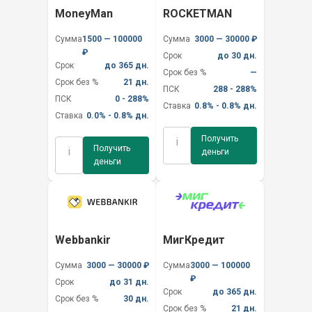
MoneyMan
ROCKETMAN
Сумма
1500 — 100000
Сумма
3000 — 30000 ₽
₽
Срок
до 30 дн.
Срок
до 365 дн.
Срок без %
—
Срок без %
21 дн.
ПСК
288 - 288%
ПСК
0 - 288%
Ставка
0.8% - 0.8% дн.
Ставка
0.0% - 0.8% дн.
Получить
i
Получить
i
деньги
деньги
Webbankir
МигКредит
Сумма
3000 — 30000 ₽
Сумма
3000 — 100000
₽
Срок
до 31 дн.
Срок
до 365 дн.
Срок без %
30 дн.
Срок без %
21 дн.