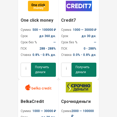
One click money
Credit7
Сумма
500 — 100000 ₽
Сумма
1000 — 30000 ₽
Срок
до 360 дн.
Срок
до 30 дн.
Срок без %
—
Срок без %
—
ПСК
288 - 288%
ПСК
0 - 288%
Ставка
0.8% - 0.8% дн.
Ставка
0.0% - 0.8% дн.
Получить
Получить
i
i
деньги
деньги
BelkaCredit
Срочноденьги
Сумма
1000 — 30000 ₽
Сумма
2000 — 100000
₽