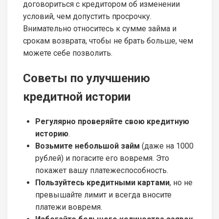
договориться с кредитором об изменении
условий, чем допустить просрочку.
Внимательно относитесь к сумме займа и
срокам возврата, чтобы не брать больше, чем
можете себе позволить.
Советы по улучшению
кредитной истории
Регулярно проверяйте свою кредитную
историю
.
Возьмите небольшой займ
(даже на 1000
рублей) и погасите его вовремя. Это
покажет вашу платежеспособность.
Пользуйтесь кредитными картами
, но не
превышайте лимит и всегда вносите
платежи вовремя.