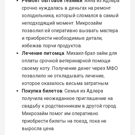
Ремонт бытовой техники
: Анна из Адлера
срочно нуждалась в деньгах на ремонт
холодильника, который сломался в самый
неподходящий момент. Микрозайм
позволил ей оперативно вызвать мастера
и приобрести необходимые детали,
избежав порчи продуктов.
Лечение питомца
: Михаил брал займ для
оплаты срочной ветеринарной помощи
своему коту. Получение денег через МФО
позволило не откладывать лечение,
которое оказалось весьма затратным.
Покупка билетов
: Семья из Адлера
получила неожиданное приглашение на
свадьбу к родственникам в другой город.
Микрозайм помог им оперативно
приобрести билеты на поезд, пока не
выросла цена.