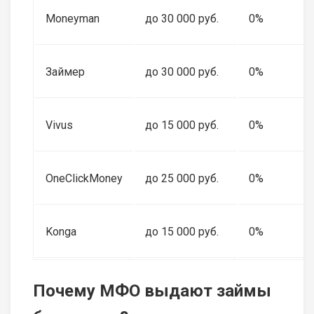
Moneyman
до 30 000 руб.
0%
Займер
до 30 000 руб.
0%
Vivus
до 15 000 руб.
0%
OneClickMoney
до 25 000 руб.
0%
Konga
до 15 000 руб.
0%
Почему МФО выдают займы