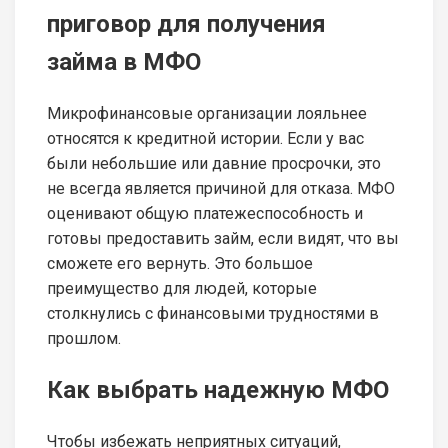
приговор для получения
займа в МФО
Микрофинансовые организации лояльнее
относятся к кредитной истории. Если у вас
были небольшие или давние просрочки, это
не всегда является причиной для отказа. МФО
оценивают общую платежеспособность и
готовы предоставить займ, если видят, что вы
сможете его вернуть. Это большое
преимущество для людей, которые
столкнулись с финансовыми трудностями в
прошлом.
Как выбрать надежную МФО
Чтобы избежать неприятных ситуаций,