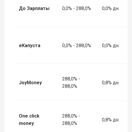
До Зарплаты
0,0% - 288,0%
0,0% дн.
еКапуста
0,0% - 288,0%
0,0% дн.
288,0% -
JoyMoney
0,8% дн.
288,0%
One click
288,0% -
0,8% дн.
money
288,0%