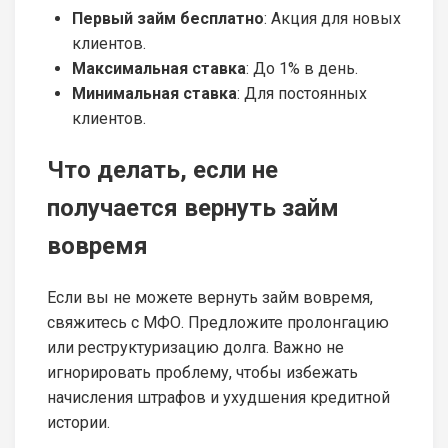
Первый займ бесплатно
: Акция для новых
клиентов.
Максимальная ставка
: До 1% в день.
Минимальная ставка
: Для постоянных
клиентов.
Что делать, если не
получается вернуть займ
вовремя
Если вы не можете вернуть займ вовремя,
свяжитесь с МФО. Предложите пролонгацию
или реструктуризацию долга. Важно не
игнорировать проблему, чтобы избежать
начисления штрафов и ухудшения кредитной
истории.