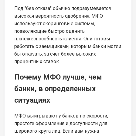
Под "без отказа" обычно подразумевается
высокая вероятность одобрения. МФО
используют скоринговые системы,
позволяющие быстро оценить
платежеспособность клиента. Они готовы
работать с заемщиками, которым банки могли
бы отказать, за счет более высоких
процентных ставок.
Почему МФО лучше, чем
банки, в определенных
ситуациях
МФО выигрывают у банков по скорости,
простоте оформления и доступности для
широкого круга лиц. Если вам нужна