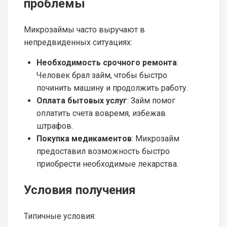
проблемы
Микрозаймы часто выручают в
непредвиденных ситуациях:
Необходимость срочного ремонта
:
Человек брал займ, чтобы быстро
починить машину и продолжить работу.
Оплата бытовых услуг
: Займ помог
оплатить счета вовремя, избежав
штрафов.
Покупка медикаментов
: Микрозайм
предоставил возможность быстро
приобрести необходимые лекарства.
Условия получения
Типичные условия: