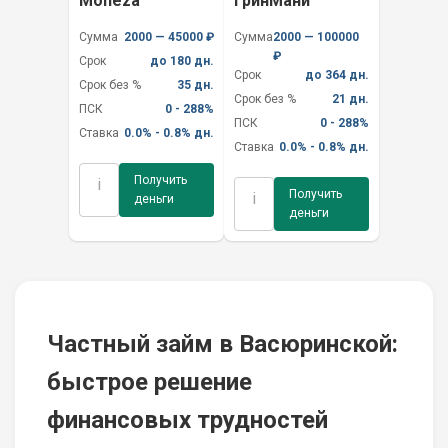
Moneza
ГринМани
Сумма
2000 — 45000 ₽
Сумма
2000 — 100000
₽
Срок
до 180 дн.
Срок
до 364 дн.
Срок без %
35 дн.
Срок без %
21 дн.
ПСК
0 - 288%
ПСК
0 - 288%
Ставка
0.0% - 0.8% дн.
Ставка
0.0% - 0.8% дн.
Получить
i
Получить
i
деньги
деньги
Частный займ в Васюринской:
быстрое решение
финансовых трудностей