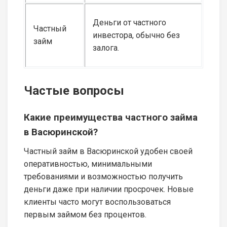
Деньги от частного
Частный
инвестора, обычно без
займ
залога.
Частые вопросы
Какие преимущества частного займа
в Васюринской?
Частный займ в Васюринской удобен своей
оперативностью, минимальными
требованиями и возможностью получить
деньги даже при наличии просрочек. Новые
клиенты часто могут воспользоваться
первым займом без процентов.