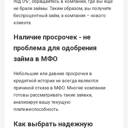
под 0%", обращайтесь в компании, где вы еще
не брали займы. Таким образом, вы получите
беспроцентный займ, а компания – нового
клиента.
Наличие просрочек - не
проблема для одобрения
займа в МФО
Небольшие или давние просрочки в
кредитной истории не всегда являются
причиной отказа в МФО. Многие компании
готовы рассматривать такие заявки,
анализируя вашу текущую
платежеспособность.
Как выбрать надежную