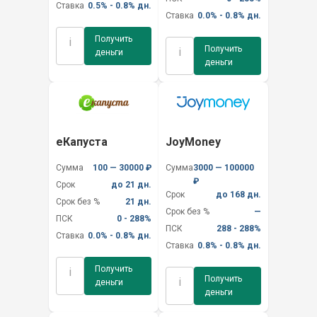
Ставка
0.5% - 0.8% дн.
Ставка
0.0% - 0.8% дн.
Получить
i
Получить
i
деньги
деньги
еКапуста
JoyMoney
Сумма
100 — 30000 ₽
Сумма
3000 — 100000
₽
Срок
до 21 дн.
Срок
до 168 дн.
Срок без %
21 дн.
Срок без %
—
ПСК
0 - 288%
ПСК
288 - 288%
Ставка
0.0% - 0.8% дн.
Ставка
0.8% - 0.8% дн.
Получить
i
Получить
i
деньги
деньги