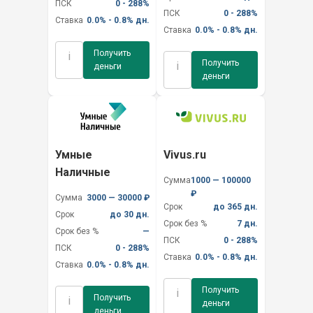
ПСК
0 - 288%
ПСК
0 - 288%
Ставка
0.0% - 0.8% дн.
Ставка
0.0% - 0.8% дн.
Получить
i
Получить
i
деньги
деньги
Умные
Vivus.ru
Наличные
Сумма
1000 — 100000
₽
Сумма
3000 — 30000 ₽
Срок
до 365 дн.
Срок
до 30 дн.
Срок без %
7 дн.
Срок без %
—
ПСК
0 - 288%
ПСК
0 - 288%
Ставка
0.0% - 0.8% дн.
Ставка
0.0% - 0.8% дн.
Получить
i
Получить
i
деньги
деньги