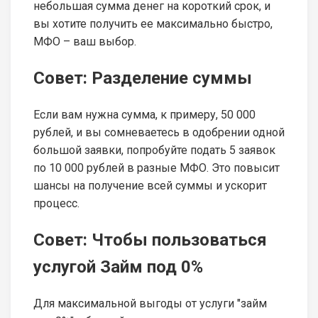
небольшая сумма денег на короткий срок, и
вы хотите получить ее максимально быстро,
МФО – ваш выбор.
Совет: Разделение суммы
Если вам нужна сумма, к примеру, 50 000
рублей, и вы сомневаетесь в одобрении одной
большой заявки, попробуйте подать 5 заявок
по 10 000 рублей в разные МФО. Это повысит
шансы на получение всей суммы и ускорит
процесс.
Совет: Чтобы пользоваться
услугой Займ под 0%
Для максимальной выгоды от услуги "займ