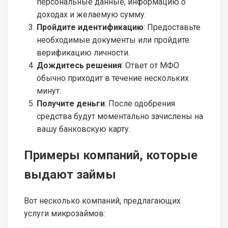
персональные данные, информацию о
доходах и желаемую сумму.
Пройдите идентификацию
: Предоставьте
необходимые документы или пройдите
верификацию личности.
Дождитесь решения
: Ответ от МФО
обычно приходит в течение нескольких
минут.
Получите деньги
: После одобрения
средства будут моментально зачислены на
вашу банковскую карту.
Примеры компаний, которые
выдают займы
Вот несколько компаний, предлагающих
услуги микрозаймов: