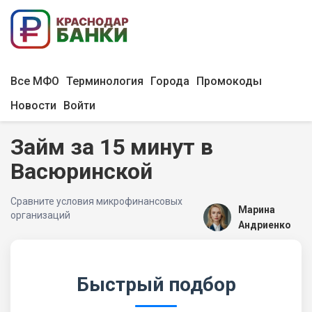
Все МФО
Терминология
Города
Промокоды
Новости
Войти
Займ за 15 минут в
Васюринской
Сравните условия микрофинансовых
Марина
организаций
Андриенко
Быстрый подбор