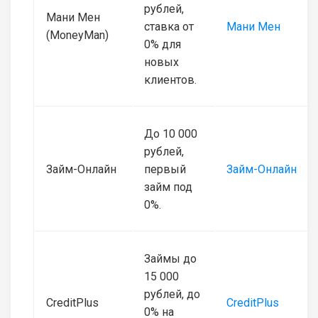
рублей,
Мани Мен
ставка от
Мани Мен
(MoneyMan)
0% для
новых
клиентов.
До 10 000
рублей,
Займ-Онлайн
первый
Займ-Онлайн
займ под
0%.
Займы до
15 000
рублей, до
CreditPlus
CreditPlus
0% на