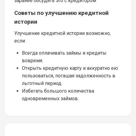
заранее обсудить это с кредитором.
Советы по улучшению кредитной
истории
Улучшение кредитной истории возможно,
если:
Всегда оплачивать займы и кредиты
вовремя.
Открыть кредитную карту и аккуратно ею
пользоваться, погашая задолженность в
льготный период.
Избегать большого количества
одновременных займов.