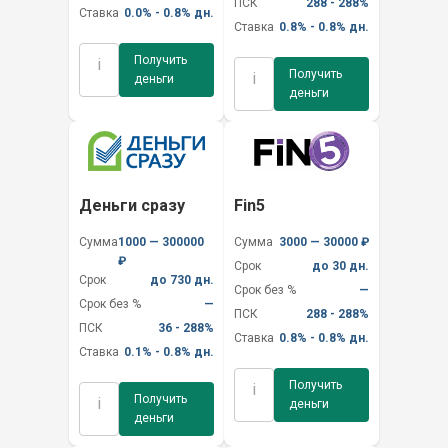
ПСК
288 - 288%
Ставка
0.0% - 0.8% дн.
Ставка
0.8% - 0.8% дн.
Получить
i
Получить
i
деньги
деньги
Деньги сразу
Fin5
Сумма
1000 — 300000
Сумма
3000 — 30000 ₽
₽
Срок
до 30 дн.
Срок
до 730 дн.
Срок без %
—
Срок без %
—
ПСК
288 - 288%
ПСК
36 - 288%
Ставка
0.8% - 0.8% дн.
Ставка
0.1% - 0.8% дн.
Получить
i
Получить
i
деньги
деньги