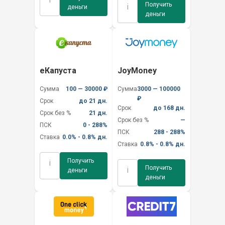
Получить
i
деньги
деньги
еКапуста
JoyMoney
Сумма
100 — 30000 ₽
Сумма
3000 — 100000
₽
Срок
до 21 дн.
Срок
до 168 дн.
Срок без %
21 дн.
Срок без %
—
ПСК
0 - 288%
ПСК
288 - 288%
Ставка
0.0% - 0.8% дн.
Ставка
0.8% - 0.8% дн.
Получить
i
Получить
i
деньги
деньги