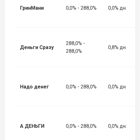
ГринМани
0,0% - 288,0%
0,0% дн.
288,0% -
Деньги Сразу
0,8% дн.
288,0%
Надо денег
0,0% - 288,0%
0,0% дн.
А ДЕНЬГИ
0,0% - 288,0%
0,0% дн.