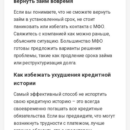
вернуть займ вовремя
Если вы понимаете, что не сможете вернуть
займ в установленный срок, не стоит
паниковать или избегать контакта с МФО.
Свяжитесь с компанией как можно раньше,
объясните ситуацию. Большинство МФО
готовы предложить варианты решения
проблемы, такие как продление срока займа
или реструктуризация долга.
Как избежать ухудшения кредитной
истории
Самый эффективный способ не испортить
свою кредитную историю – это всегда
своевременно погашать все кредитные
обязательства. Если вы предвидите, что могут
возникнуть трудности с платежом, лучше