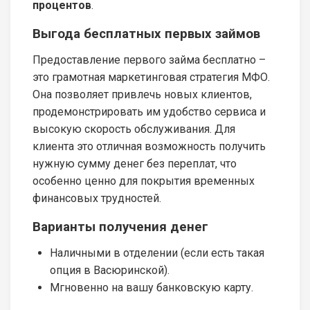
процентов
.
Выгода бесплатных первых займов
Предоставление первого займа бесплатно –
это грамотная маркетинговая стратегия МФО.
Она позволяет привлечь новых клиентов,
продемонстрировать им удобство сервиса и
высокую скорость обслуживания. Для
клиента это отличная возможность получить
нужную сумму денег без переплат, что
особенно ценно для покрытия временных
финансовых трудностей.
Варианты получения денег
Наличными в отделении (если есть такая
опция в Васюринской).
Мгновенно на вашу банковскую карту.