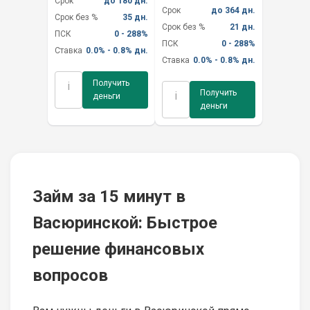
Срок
до 180 дн.
Срок
до 364 дн.
Срок без %
35 дн.
Срок без %
21 дн.
ПСК
0 - 288%
ПСК
0 - 288%
Ставка
0.0% - 0.8% дн.
Ставка
0.0% - 0.8% дн.
Получить
i
Получить
i
деньги
деньги
Займ за 15 минут в
Васюринской: Быстрое
решение финансовых
вопросов