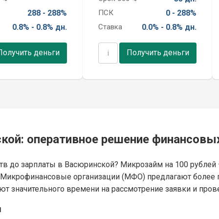
288 - 288%
ПСК
0 - 288%
0.8% - 0.8% дн.
Ставка
0.0% - 0.8% дн.
Получить деньги
Получить деньги
i
ской: оперативное решение финансовы
тв до зарплаты в Васюринской? Микрозайм на 100 рублей 
 Микрофинансовые организации (МФО) предлагают более г
ют значительного времени на рассмотрение заявки и пров
и