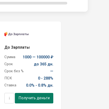
До Зарплаты
Сумма
1000 — 100000 ₽
Срок
до 365 дн.
Срок без %
—
ПСК
0 - 288%
Ставка
0.0% - 0.8% дн.
Получить деньги
i