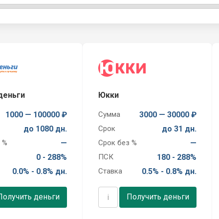
деньги
Юкки
1000 — 100000 ₽
Сумма
3000 — 30000 ₽
до 1080 дн.
Срок
до 31 дн.
 %
—
Срок без %
—
0 - 288%
ПСК
180 - 288%
0.0% - 0.8% дн.
Ставка
0.5% - 0.8% дн.
Получить деньги
Получить деньги
i