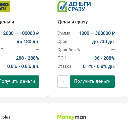
деньги
Деньги сразу
2000 — 100000 ₽
Сумма
1000 — 300000 ₽
до 180 дн.
Срок
до 730 дн.
 %
—
Срок без %
—
288 - 288%
ПСК
36 - 288%
0.8% - 0.8% дн.
Ставка
0.1% - 0.8% дн.
Получить деньги
Получить деньги
i