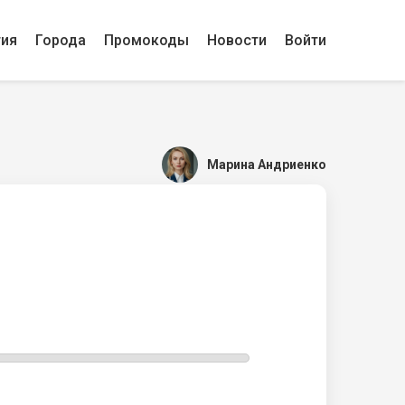
гия
Города
Промокоды
Новости
Войти
Марина Андриенко