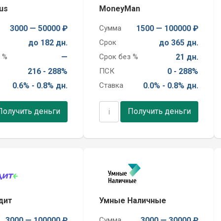
us
MoneyMan
3000 — 50000 ₽
Сумма
1500 — 100000 ₽
до 182 дн.
Срок
до 365 дн.
 %
—
Срок без %
21 дн.
216 - 288%
ПСК
0 - 288%
0.6% - 0.8% дн.
Ставка
0.0% - 0.8% дн.
Получить деньги
Получить деньги
i
дит
Умные Наличные
3000 — 100000 ₽
Сумма
3000 — 30000 ₽