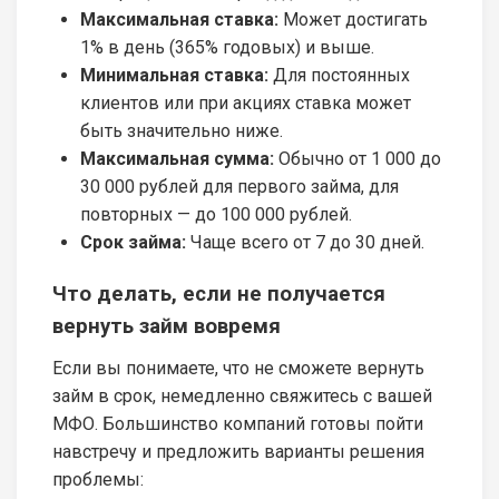
Максимальная ставка:
Может достигать
1% в день (365% годовых) и выше.
Минимальная ставка:
Для постоянных
клиентов или при акциях ставка может
быть значительно ниже.
Максимальная сумма:
Обычно от 1 000 до
30 000 рублей для первого займа, для
повторных — до 100 000 рублей.
Срок займа:
Чаще всего от 7 до 30 дней.
Что делать, если не получается
вернуть займ вовремя
Если вы понимаете, что не сможете вернуть
займ в срок, немедленно свяжитесь с вашей
МФО. Большинство компаний готовы пойти
навстречу и предложить варианты решения
проблемы: