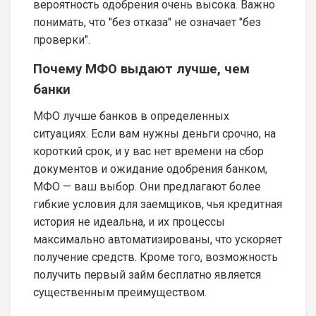
вероятность одобрения очень высока. Важно
понимать, что "без отказа" не означает "без
проверки".
Почему МФО выдают лучше, чем
банки
МФО лучше банков в определенных
ситуациях. Если вам нужны деньги срочно, на
короткий срок, и у вас нет времени на сбор
документов и ожидание одобрения банком,
МФО — ваш выбор. Они предлагают более
гибкие условия для заемщиков, чья кредитная
история не идеальна, и их процессы
максимально автоматизированы, что ускоряет
получение средств. Кроме того, возможность
получить первый займ бесплатно является
существенным преимуществом.