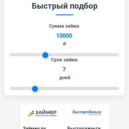
Быстрый подбор
Сумма займа:
10000
₽
Срок займа:
7
дней
Займер.ру
Быстроденьги