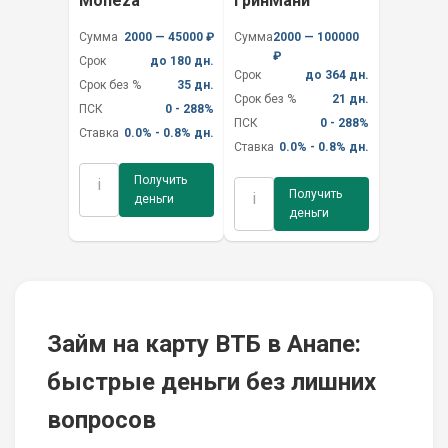
Moneza
ГринМани
Сумма
2000 — 45000 ₽
Сумма
2000 — 100000
₽
Срок
до 180 дн.
Срок
до 364 дн.
Срок без %
35 дн.
Срок без %
21 дн.
ПСК
0 - 288%
ПСК
0 - 288%
Ставка
0.0% - 0.8% дн.
Ставка
0.0% - 0.8% дн.
Получить
i
Получить
i
деньги
деньги
Займ на карту ВТБ в Анапе:
быстрые деньги без лишних
вопросов