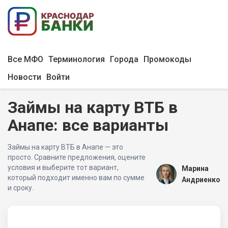
Все МФО
Терминология
Города
Промокоды
Новости
Войти
Займы на карту ВТБ в
Анапе: все варианты
Займы на карту ВТБ в Анапе — это
просто. Сравните предложения, оцените
условия и выберите тот вариант,
Марина
который подходит именно вам по сумме
Андриенко
и сроку.