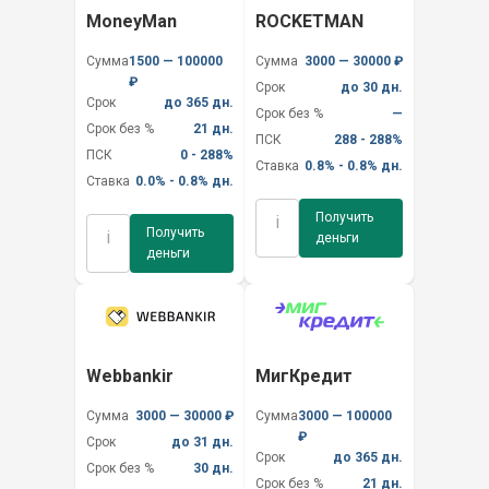
MoneyMan
ROCKETMAN
Сумма
1500 — 100000
Сумма
3000 — 30000 ₽
₽
Срок
до 30 дн.
Срок
до 365 дн.
Срок без %
—
Срок без %
21 дн.
ПСК
288 - 288%
ПСК
0 - 288%
Ставка
0.8% - 0.8% дн.
Ставка
0.0% - 0.8% дн.
Получить
i
Получить
i
деньги
деньги
Webbankir
МигКредит
Сумма
3000 — 30000 ₽
Сумма
3000 — 100000
₽
Срок
до 31 дн.
Срок
до 365 дн.
Срок без %
30 дн.
Срок без %
21 дн.