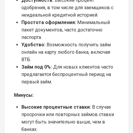
Доступность:
Высокий процент
одобрения, в том числе для заемщиков с
неидеальной кредитной историей.
Простота оформления:
Минимальный
пакет документов, часто достаточно
паспорта.
Удобство:
Возможность получить займ
онлайн на карту любого банка, включая
ВТБ.
Займ под 0%:
Для новых клиентов часто
предлагается беспроцентный период на
первый займ.
Минусы:
Высокие процентные ставки:
В случае
просрочки или повторных займов ставки
могут быть значительно выше, чем в
банках.