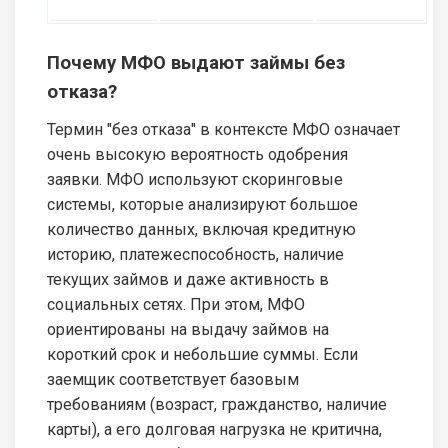
Почему МФО выдают займы без
отказа?
Термин "без отказа" в контексте МФО означает
очень высокую вероятность одобрения
заявки. МФО используют скоринговые
системы, которые анализируют большое
количество данных, включая кредитную
историю, платежеспособность, наличие
текущих займов и даже активность в
социальных сетях. При этом, МФО
ориентированы на выдачу займов на
короткий срок и небольшие суммы. Если
заемщик соответствует базовым
требованиям (возраст, гражданство, наличие
карты), а его долговая нагрузка не критична,