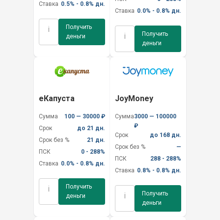
Ставка
0.5% - 0.8% дн.
Ставка
0.0% - 0.8% дн.
Получить
i
Получить
i
деньги
деньги
еКапуста
JoyMoney
Сумма
100 — 30000 ₽
Сумма
3000 — 100000
₽
Срок
до 21 дн.
Срок
до 168 дн.
Срок без %
21 дн.
Срок без %
—
ПСК
0 - 288%
ПСК
288 - 288%
Ставка
0.0% - 0.8% дн.
Ставка
0.8% - 0.8% дн.
Получить
i
Получить
i
деньги
деньги