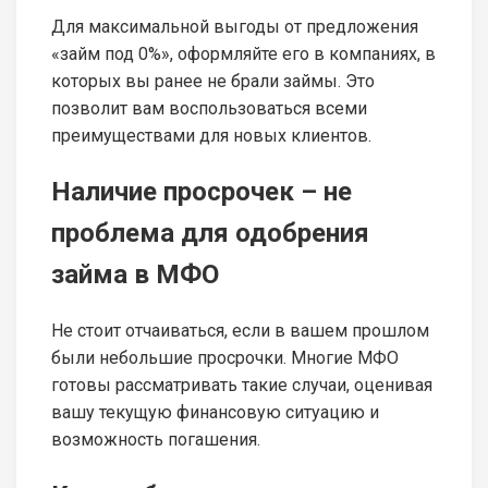
Для максимальной выгоды от предложения
«займ под 0%», оформляйте его в компаниях, в
которых вы ранее не брали займы. Это
позволит вам воспользоваться всеми
преимуществами для новых клиентов.
Наличие просрочек – не
проблема для одобрения
займа в МФО
Не стоит отчаиваться, если в вашем прошлом
были небольшие просрочки. Многие МФО
готовы рассматривать такие случаи, оценивая
вашу текущую финансовую ситуацию и
возможность погашения.