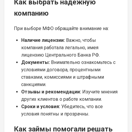
Как выбрать надежную
компанию
При выборе МФО обращайте внимание на:
Наличие лицензии:
Важно, чтобы
компания работала легально, имея
лицензию Центрального Банка РФ.
Документы:
Внимательно ознакомьтесь с
условиями договора, процентными
ставками, комиссиями и штрафными
санкциями.
Отзывы и рекомендации:
Изучите мнения
других клиентов о работе компании.
Сроки и условия:
Убедитесь, что все
условия понятны и прозрачны.
Как займы помогали решать