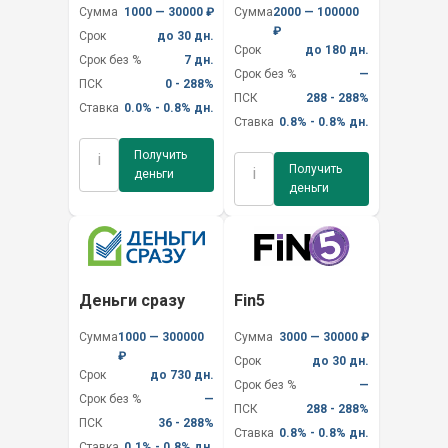
Сумма
1000 — 30000 ₽
Сумма
2000 — 100000
₽
Срок
до 30 дн.
Срок
до 180 дн.
Срок без %
7 дн.
Срок без %
—
ПСК
0 - 288%
ПСК
288 - 288%
Ставка
0.0% - 0.8% дн.
Ставка
0.8% - 0.8% дн.
Получить
i
Получить
i
деньги
деньги
Деньги сразу
Fin5
Сумма
1000 — 300000
Сумма
3000 — 30000 ₽
₽
Срок
до 30 дн.
Срок
до 730 дн.
Срок без %
—
Срок без %
—
ПСК
288 - 288%
ПСК
36 - 288%
Ставка
0.8% - 0.8% дн.
Ставка
0.1% - 0.8% дн.