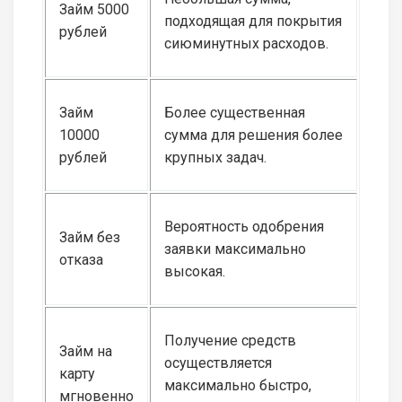
Займ 5000
подходящая для покрытия
рублей
сиюминутных расходов.
Займ
Более существенная
10000
сумма для решения более
рублей
крупных задач.
Вероятность одобрения
Займ без
заявки максимально
отказа
высокая.
Получение средств
Займ на
осуществляется
карту
максимально быстро,
мгновенно