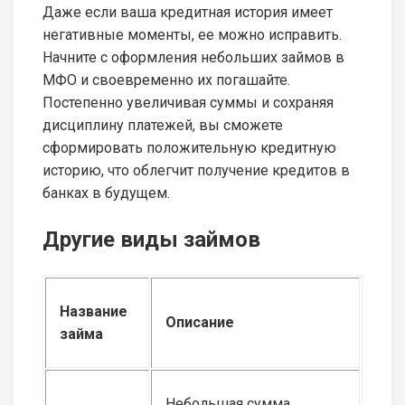
Даже если ваша кредитная история имеет
негативные моменты, ее можно исправить.
Начните с оформления небольших займов в
МФО и своевременно их погашайте.
Постепенно увеличивая суммы и сохраняя
дисциплину платежей, вы сможете
сформировать положительную кредитную
историю, что облегчит получение кредитов в
банках в будущем.
Другие виды займов
Название
Описание
займа
Небольшая сумма,