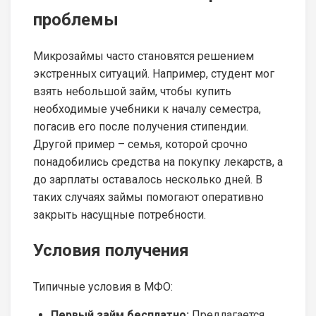
проблемы
Микрозаймы часто становятся решением
экстренных ситуаций. Например, студент мог
взять небольшой займ, чтобы купить
необходимые учебники к началу семестра,
погасив его после получения стипендии.
Другой пример – семья, которой срочно
понадобились средства на покупку лекарств, а
до зарплаты оставалось несколько дней. В
таких случаях займы помогают оперативно
закрыть насущные потребности.
Условия получения
Типичные условия в МФО:
Первый займ бесплатно:
Предлагается