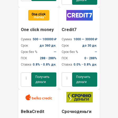
деньги
One click money
Credit7
Сумма
500 — 100000 ₽
Сумма
1000 — 30000 ₽
Срок
до 360 дн.
Срок
до 30 дн.
Срок без %
—
Срок без %
—
ПСК
288 - 288%
ПСК
0 - 288%
Ставка
0.8% - 0.8% дн.
Ставка
0.0% - 0.8% дн.
Получить
Получить
i
i
деньги
деньги
BelkaCredit
Срочноденьги