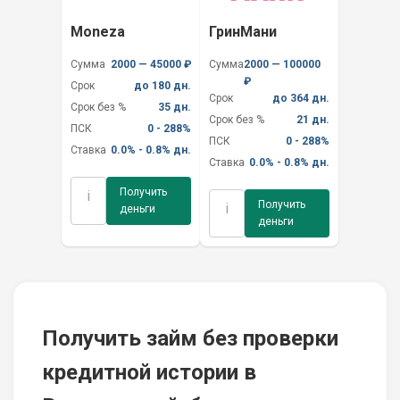
Moneza
ГринМани
Сумма
2000 — 45000 ₽
Сумма
2000 — 100000
₽
Срок
до 180 дн.
Срок
до 364 дн.
Срок без %
35 дн.
Срок без %
21 дн.
ПСК
0 - 288%
ПСК
0 - 288%
Ставка
0.0% - 0.8% дн.
Ставка
0.0% - 0.8% дн.
Получить
i
Получить
i
деньги
деньги
Получить займ без проверки
кредитной истории в