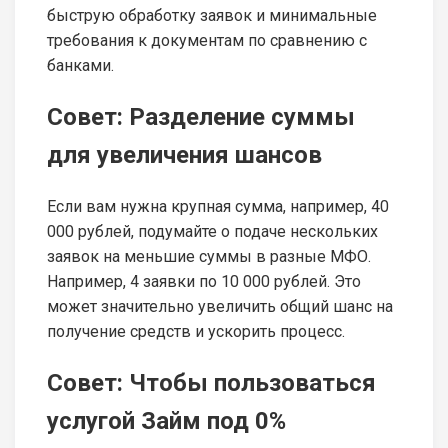
быструю обработку заявок и минимальные
требования к документам по сравнению с
банками.
Совет: Разделение суммы
для увеличения шансов
Если вам нужна крупная сумма, например, 40
000 рублей, подумайте о подаче нескольких
заявок на меньшие суммы в разные МФО.
Например, 4 заявки по 10 000 рублей. Это
может значительно увеличить общий шанс на
получение средств и ускорить процесс.
Совет: Чтобы пользоваться
услугой Займ под 0%