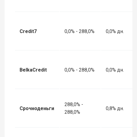
Credit7
0,0% - 288,0%
0,0% дн.
BelkaCredit
0,0% - 288,0%
0,0% дн.
288,0% -
Срочноденьги
0,8% дн.
288,0%