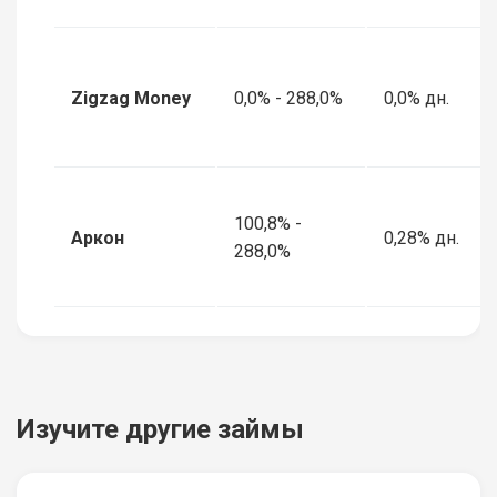
Zigzag Money
0,0% - 288,0%
0,0% дн.
100,8% -
Аркон
0,28% дн.
288,0%
Изучите другие займы