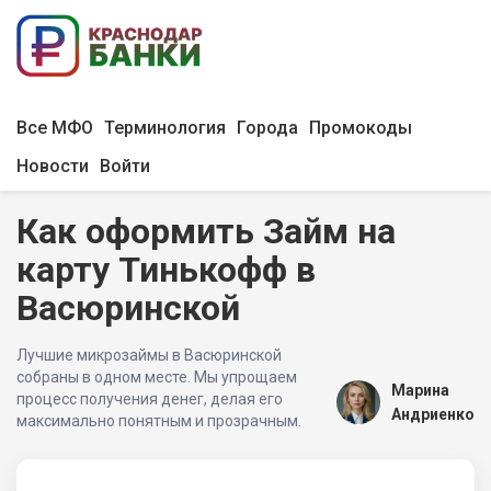
Все МФО
Терминология
Города
Промокоды
Новости
Войти
Как оформить Займ на
карту Тинькофф в
Васюринской
Лучшие микрозаймы в Васюринской
собраны в одном месте. Мы упрощаем
Марина
процесс получения денег, делая его
Андриенко
максимально понятным и прозрачным.