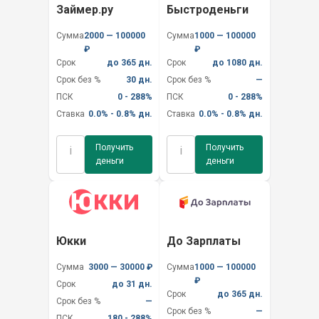
Займер.ру
Быстроденьги
Сумма
2000 — 100000
Сумма
1000 — 100000
₽
₽
Срок
до 365 дн.
Срок
до 1080 дн.
Срок без %
30 дн.
Срок без %
—
ПСК
0 - 288%
ПСК
0 - 288%
Ставка
0.0% - 0.8% дн.
Ставка
0.0% - 0.8% дн.
Получить
Получить
i
i
деньги
деньги
Юкки
До Зарплаты
Сумма
3000 — 30000 ₽
Сумма
1000 — 100000
₽
Срок
до 31 дн.
Срок
до 365 дн.
Срок без %
—
Срок без %
—
ПСК
180 - 288%