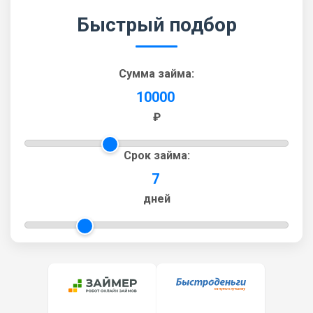
Быстрый подбор
Сумма займа:
10000
₽
Срок займа:
7
дней