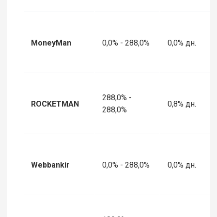
MoneyMan
0,0% - 288,0%
0,0% дн.
288,0% -
ROCKETMAN
0,8% дн.
288,0%
Webbankir
0,0% - 288,0%
0,0% дн.