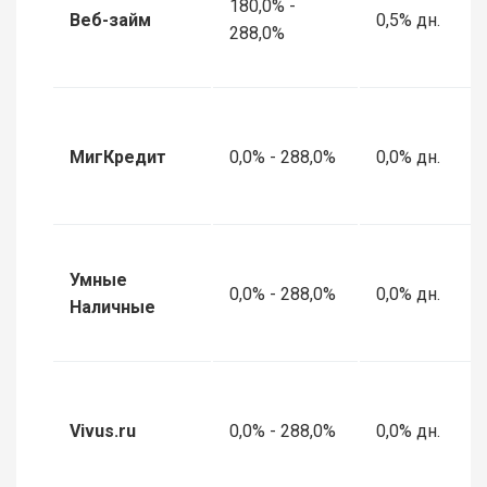
180,0% -
Веб-займ
0,5% дн.
288,0%
МигКредит
0,0% - 288,0%
0,0% дн.
Умные
0,0% - 288,0%
0,0% дн.
Наличные
Vivus.ru
0,0% - 288,0%
0,0% дн.