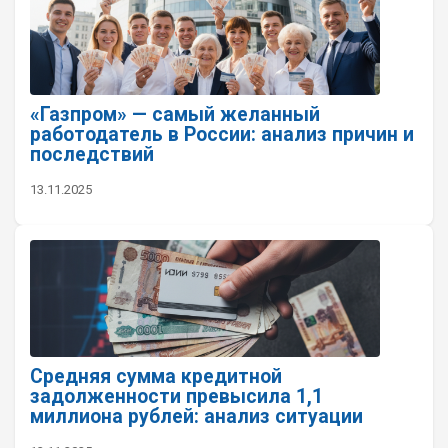
«Газпром» — самый желанный
работодатель в России: анализ причин и
последствий
13.11.2025
Средняя сумма кредитной
задолженности превысила 1,1
миллиона рублей: анализ ситуации