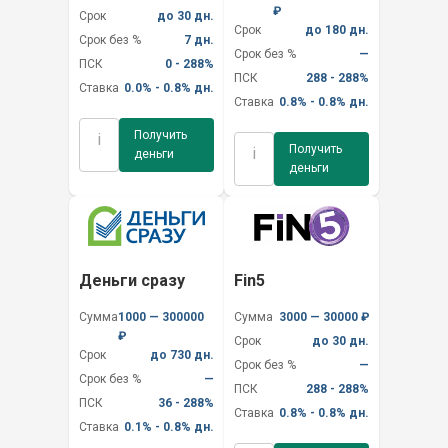
₽
Срок
до 30 дн.
Срок
до 180 дн.
Срок без %
7 дн.
Срок без %
—
ПСК
0 - 288%
ПСК
288 - 288%
Ставка
0.0% - 0.8% дн.
Ставка
0.8% - 0.8% дн.
Получить
i
Получить
i
деньги
деньги
Деньги сразу
Fin5
Сумма
1000 — 300000
Сумма
3000 — 30000 ₽
₽
Срок
до 30 дн.
Срок
до 730 дн.
Срок без %
—
Срок без %
—
ПСК
288 - 288%
ПСК
36 - 288%
Ставка
0.8% - 0.8% дн.
Ставка
0.1% - 0.8% дн.