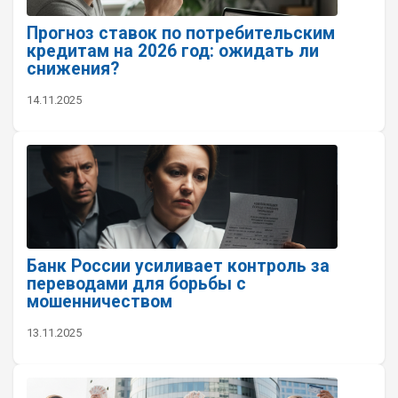
Прогноз ставок по потребительским
кредитам на 2026 год: ожидать ли
снижения?
14.11.2025
Банк России усиливает контроль за
переводами для борьбы с
мошенничеством
13.11.2025