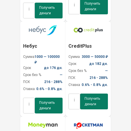
Получить
i
Получить
i
деньги
деньги
Небус
CreditPlus
Сумма
1000 — 100000
Сумма
3000 — 50000 ₽
₽
Срок
до 182 дн.
Срок
до 176 дн.
Срок без %
—
Срок без %
—
ПСК
216 - 288%
ПСК
216 - 288%
Ставка
0.6% - 0.8% дн.
Ставка
0.6% - 0.8% дн.
Получить
i
Получить
i
деньги
деньги