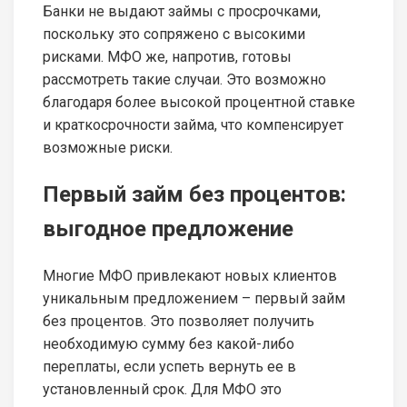
Банки не выдают займы с просрочками,
поскольку это сопряжено с высокими
рисками. МФО же, напротив, готовы
рассмотреть такие случаи. Это возможно
благодаря более высокой процентной ставке
и краткосрочности займа, что компенсирует
возможные риски.
Первый займ без процентов:
выгодное предложение
Многие МФО привлекают новых клиентов
уникальным предложением – первый займ
без процентов. Это позволяет получить
необходимую сумму без какой-либо
переплаты, если успеть вернуть ее в
установленный срок. Для МФО это