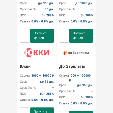
Срок
до 365 дн.
Срок
до 1080 дн.
Срок без %
30 дн.
Срок без %
—
ПСК
0 - 288%
ПСК
0 - 288%
Ставка
0.0% - 0.8% дн.
Ставка
0.0% - 0.8% дн.
Получить
Получить
i
i
деньги
деньги
Юкки
До Зарплаты
Сумма
3000 — 30000 ₽
Сумма
1000 — 100000
₽
Срок
до 31 дн.
Срок
до 365 дн.
Срок без %
—
Срок без %
—
ПСК
180 - 288%
ПСК
0 - 288%
Ставка
0.5% - 0.8% дн.
Ставка
0.0% - 0.8% дн.
Получить
i