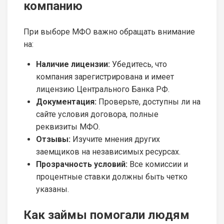
компанию
При выборе МФО важно обращать внимание
на:
Наличие лицензии:
Убедитесь, что
компания зарегистрирована и имеет
лицензию Центрального Банка РФ.
Документация:
Проверьте, доступны ли на
сайте условия договора, полные
реквизиты МФО.
Отзывы:
Изучите мнения других
заемщиков на независимых ресурсах.
Прозрачность условий:
Все комиссии и
процентные ставки должны быть четко
указаны.
Как займы помогали людям