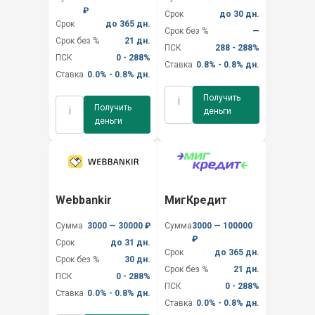
₽
Срок
до 30 дн.
Срок
до 365 дн.
Срок без %
—
Срок без %
21 дн.
ПСК
288 - 288%
ПСК
0 - 288%
Ставка
0.8% - 0.8% дн.
Ставка
0.0% - 0.8% дн.
Получить
i
Получить
i
деньги
деньги
Webbankir
МигКредит
Сумма
3000 — 30000 ₽
Сумма
3000 — 100000
₽
Срок
до 31 дн.
Срок
до 365 дн.
Срок без %
30 дн.
Срок без %
21 дн.
ПСК
0 - 288%
ПСК
0 - 288%
Ставка
0.0% - 0.8% дн.
Ставка
0.0% - 0.8% дн.