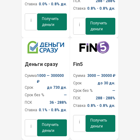
ПСК
288 - 288%
Ставка
0.0% - 0.8% дн.
Ставка
0.8% - 0.8% дн.
Получить
i
Получить
i
деньги
деньги
Деньги сразу
Fin5
Сумма
1000 — 300000
Сумма
3000 — 30000 ₽
₽
Срок
до 30 дн.
Срок
до 730 дн.
Срок без %
—
Срок без %
—
ПСК
288 - 288%
ПСК
36 - 288%
Ставка
0.8% - 0.8% дн.
Ставка
0.1% - 0.8% дн.
Получить
i
Получить
i
деньги
деньги