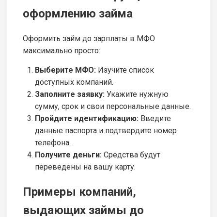
оформлению займа
Оформить займ до зарплаты в МФО
максимально просто:
Выберите МФО:
Изучите список
доступных компаний.
Заполните заявку:
Укажите нужную
сумму, срок и свои персональные данные.
Пройдите идентификацию:
Введите
данные паспорта и подтвердите номер
телефона.
Получите деньги:
Средства будут
переведены на вашу карту.
Примеры компаний,
выдающих займы до