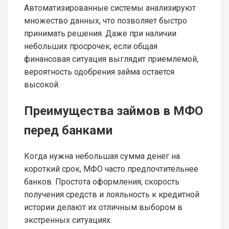
Автоматизированные системы анализируют
множество данных, что позволяет быстро
принимать решения. Даже при наличии
небольших просрочек, если общая
финансовая ситуация выглядит приемлемой,
вероятность одобрения займа остается
высокой.
Преимущества займов в МФО
перед банками
Когда нужна небольшая сумма денег на
короткий срок, МФО часто предпочтительнее
банков. Простота оформления, скорость
получения средств и лояльность к кредитной
истории делают их отличным выбором в
экстренных ситуациях.