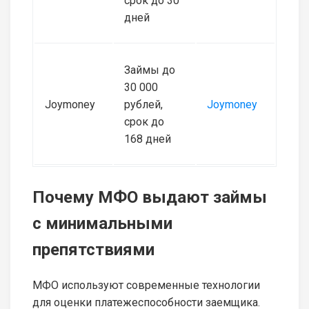
срок до 30
дней
Займы до
30 000
Joymoney
рублей,
Joymoney
срок до
168 дней
Почему МФО выдают займы
с минимальными
препятствиями
МФО используют современные технологии
для оценки платежеспособности заемщика.