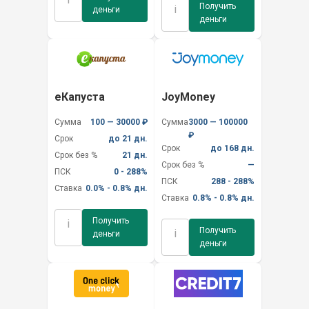
Получить
i
деньги
деньги
еКапуста
JoyMoney
Сумма
100 — 30000 ₽
Сумма
3000 — 100000
₽
Срок
до 21 дн.
Срок
до 168 дн.
Срок без %
21 дн.
Срок без %
—
ПСК
0 - 288%
ПСК
288 - 288%
Ставка
0.0% - 0.8% дн.
Ставка
0.8% - 0.8% дн.
Получить
i
Получить
i
деньги
деньги