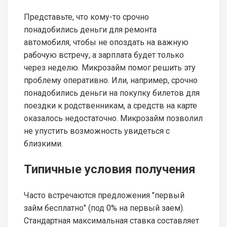
Представьте, что кому-то срочно
понадобились деньги для ремонта
автомобиля, чтобы не опоздать на важную
рабочую встречу, а зарплата будет только
через неделю. Микрозайм помог решить эту
проблему оперативно. Или, например, срочно
понадобились деньги на покупку билетов для
поездки к родственникам, а средств на карте
оказалось недостаточно. Микрозайм позволил
не упустить возможность увидеться с
близкими.
Типичные условия получения
Часто встречаются предложения "первый
займ бесплатно" (под 0% на первый заем).
Стандартная максимальная ставка составляет