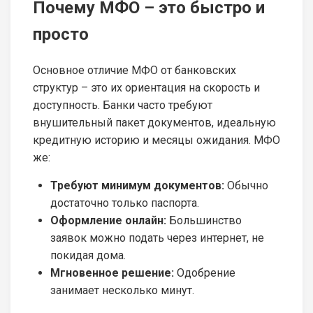
Почему МФО – это быстро и
просто
Основное отличие МФО от банковских
структур – это их ориентация на скорость и
доступность. Банки часто требуют
внушительный пакет документов, идеальную
кредитную историю и месяцы ожидания. МФО
же:
Требуют минимум документов:
Обычно
достаточно только паспорта.
Оформление онлайн:
Большинство
заявок можно подать через интернет, не
покидая дома.
Мгновенное решение:
Одобрение
занимает несколько минут.