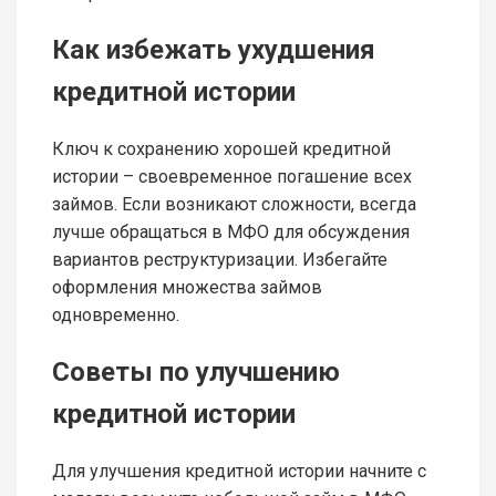
Как избежать ухудшения
кредитной истории
Ключ к сохранению хорошей кредитной
истории – своевременное погашение всех
займов. Если возникают сложности, всегда
лучше обращаться в МФО для обсуждения
вариантов реструктуризации. Избегайте
оформления множества займов
одновременно.
Советы по улучшению
кредитной истории
Для улучшения кредитной истории начните с