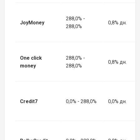
288,0% -
JoyMoney
0,8% дн.
288,0%
One click
288,0% -
0,8% дн.
money
288,0%
Credit7
0,0% - 288,0%
0,0% дн.