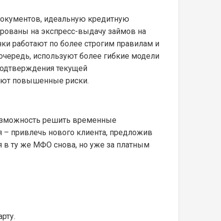
т документов, идеальную кредитную
ированы на экспресс-выдачу займов на
нки работают по более строгим правилам и
очередь, используют более гибкие модели
 подтверждения текущей
руют повышенные риски.
возможность решить временные
я – привлечь нового клиента, предложив
 в ту же МФО снова, но уже за платным
рту.