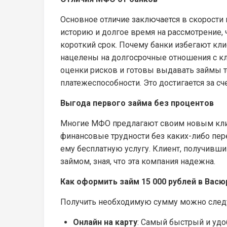
Основное отличие заключается в скорости 
историю и долгое время на рассмотрение,
короткий срок. Почему банки избегают кли
нацелены на долгосрочные отношения с кл
оценки рисков и готовы выдавать займы т
платежеспособности. Это достигается за 
Выгода первого займа без процентов
Многие МФО предлагают своим новым кл
финансовые трудности без каких-либо пер
ему бесплатную услугу. Клиент, получивш
займом, зная, что эта компания надежна.
Как оформить займ 15 000 рублей в Вас
Получить необходимую сумму можно сле
Онлайн на карту
: Самый быстрый и удо