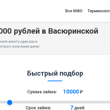
Все МФО
Терминоло
000 рублей в Васюринской
ните анкету один раз и
строго получения денег.
Быстрый подбор
10000
Сумма займа:
₽
7
Срок займа:
дней