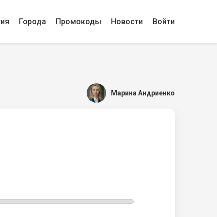
гия
Города
Промокоды
Новости
Войти
Марина Андриенко