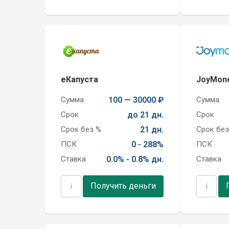
еКапуста
JoyMon
Сумма
100 — 30000 ₽
Сумма
Срок
до 21 дн.
Срок
Срок без %
21 дн.
Срок без
ПСК
0 - 288%
ПСК
Ставка
0.0% - 0.8% дн.
Ставка
Получить деньги
i
i