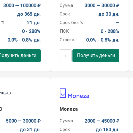
3000 — 100000 ₽
Сумма
3000 — 30000 ₽
до 365 дн.
Срок
до 30 дн.
 %
21 дн.
Срок без %
—
0 - 288%
ПСК
0 - 288%
0.0% - 0.8% дн.
Ставка
0.0% - 0.8% дн.
Получить деньги
Получить деньги
i
O
Moneza
5000 — 30000 ₽
Сумма
2000 — 45000 ₽
до 31 дн.
Срок
до 180 дн.