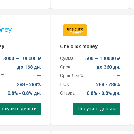
ey
One click money
3000 — 100000 ₽
Сумма
500 — 100000 ₽
до 168 дн.
Срок
до 360 дн.
 %
—
Срок без %
—
288 - 288%
ПСК
288 - 288%
0.8% - 0.8% дн.
Ставка
0.8% - 0.8% дн.
Получить деньги
Получить деньги
i