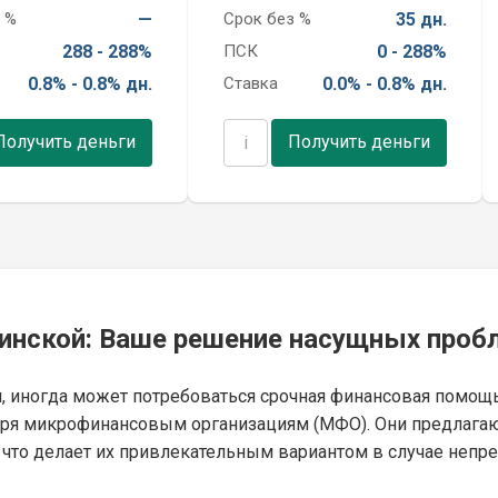
 %
—
Срок без %
35 дн.
288 - 288%
ПСК
0 - 288%
0.8% - 0.8% дн.
Ставка
0.0% - 0.8% дн.
Получить деньги
Получить деньги
i
ринской: Ваше решение насущных проб
, иногда может потребоваться срочная финансовая помощ
аря микрофинансовым организациям (МФО). Они предлага
, что делает их привлекательным вариантом в случае непр