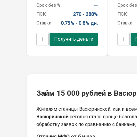
Срок без %
—
Срок без
ПСК
270 - 288%
ПСК
Ставка
0.75% - 0.8% дн.
Ставка
Получить деньги
i
i
Займ 15 000 рублей в Васю
Жителям станицы Васюринской, как и всем
Васюринской
сегодня стало проще благод
обработку заявок по сравнению с банками
Отличия МФО от банков