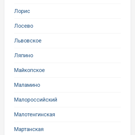
Лорис
Лосево
Львовское
Ляпино
Майкопское
Маламино
Малороссийский
Малотенгинская
Мартанская