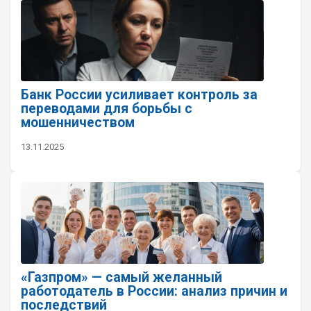
Банк России усиливает контроль за
переводами для борьбы с
мошенничеством
13.11.2025
«Газпром» — самый желанный
работодатель в России: анализ причин и
последствий