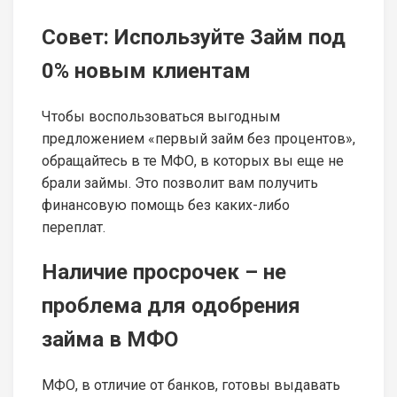
Совет: Используйте Займ под
0% новым клиентам
Чтобы воспользоваться выгодным
предложением «первый займ без процентов»,
обращайтесь в те МФО, в которых вы еще не
брали займы. Это позволит вам получить
финансовую помощь без каких-либо
переплат.
Наличие просрочек – не
проблема для одобрения
займа в МФО
МФО, в отличие от банков, готовы выдавать