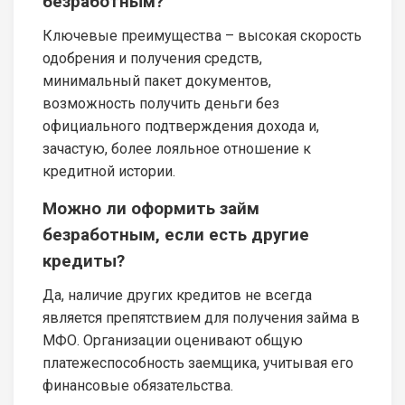
безработным?
Ключевые преимущества – высокая скорость
одобрения и получения средств,
минимальный пакет документов,
возможность получить деньги без
официального подтверждения дохода и,
зачастую, более лояльное отношение к
кредитной истории.
Можно ли оформить займ
безработным, если есть другие
кредиты?
Да, наличие других кредитов не всегда
является препятствием для получения займа в
МФО. Организации оценивают общую
платежеспособность заемщика, учитывая его
финансовые обязательства.