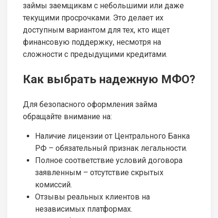
займы заемщикам с небольшими или даже
текущими просрочками. Это делает их
доступным вариантом для тех, кто ищет
финансовую поддержку, несмотря на
сложности с предыдущими кредитами.
Как выбрать надежную МФО?
Для безопасного оформления займа
обращайте внимание на:
Наличие лицензии от Центрального Банка
РФ – обязательный признак легальности.
Полное соответствие условий договора
заявленным – отсутствие скрытых
комиссий.
Отзывы реальных клиентов на
независимых платформах.