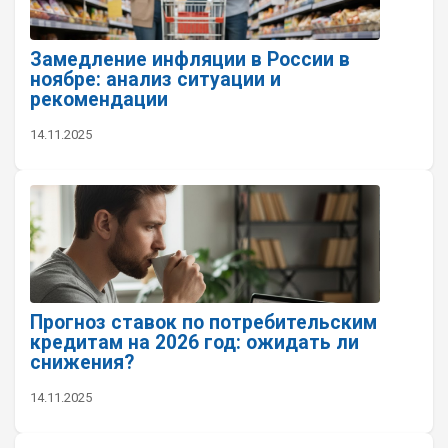
Замедление инфляции в России в
ноябре: анализ ситуации и
рекомендации
14.11.2025
Прогноз ставок по потребительским
кредитам на 2026 год: ожидать ли
снижения?
14.11.2025