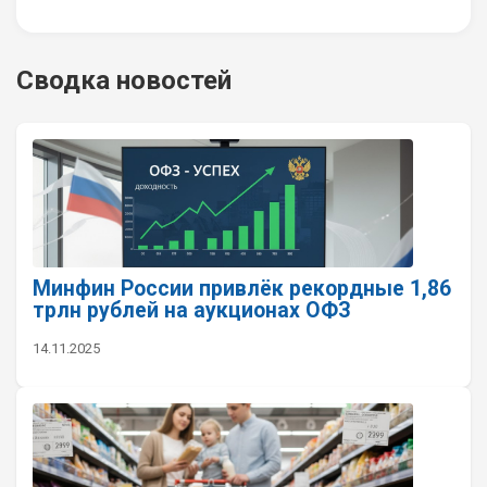
Сводка новостей
Минфин России привлёк рекордные 1,86
трлн рублей на аукционах ОФЗ
14.11.2025