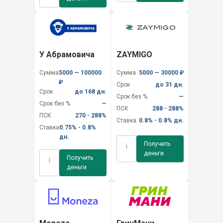
У Абрамовича
ZAYMIGO
Сумма
5000 — 100000
Сумма
5000 — 30000 ₽
₽
Срок
до 31 дн.
Срок
до 168 дн.
Срок без %
—
Срок без %
—
ПСК
288 - 288%
ПСК
270 - 288%
Ставка
0.8% - 0.8% дн.
Ставка
0.75% - 0.8%
дн.
Получить
i
деньги
Получить
i
деньги