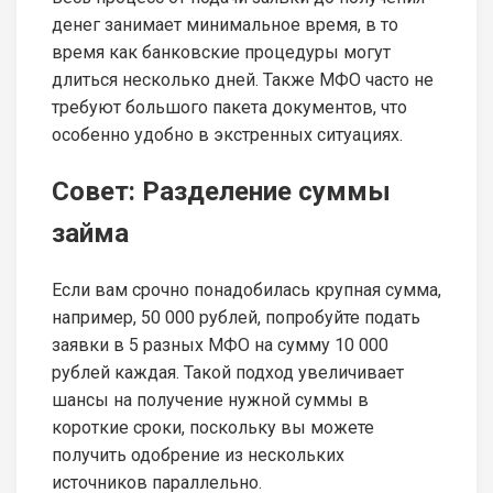
денег занимает минимальное время, в то
время как банковские процедуры могут
длиться несколько дней. Также МФО часто не
требуют большого пакета документов, что
особенно удобно в экстренных ситуациях.
Совет: Разделение суммы
займа
Если вам срочно понадобилась крупная сумма,
например, 50 000 рублей, попробуйте подать
заявки в 5 разных МФО на сумму 10 000
рублей каждая. Такой подход увеличивает
шансы на получение нужной суммы в
короткие сроки, поскольку вы можете
получить одобрение из нескольких
источников параллельно.