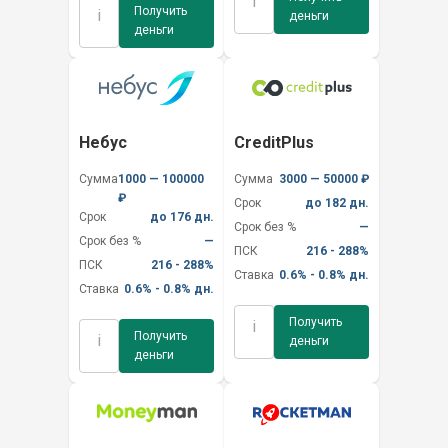
i
Получить
i
деньги
деньги
Небус
CreditPlus
Сумма
1000 — 100000
Сумма
3000 — 50000 ₽
₽
Срок
до 182 дн.
Срок
до 176 дн.
Срок без %
—
Срок без %
—
ПСК
216 - 288%
ПСК
216 - 288%
Ставка
0.6% - 0.8% дн.
Ставка
0.6% - 0.8% дн.
Получить
i
Получить
i
деньги
деньги