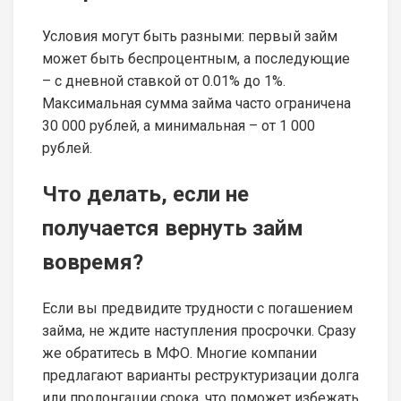
Условия могут быть разными: первый займ
может быть беспроцентным, а последующие
– с дневной ставкой от 0.01% до 1%.
Максимальная сумма займа часто ограничена
30 000 рублей, а минимальная – от 1 000
рублей.
Что делать, если не
получается вернуть займ
вовремя?
Если вы предвидите трудности с погашением
займа, не ждите наступления просрочки. Сразу
же обратитесь в МФО. Многие компании
предлагают варианты реструктуризации долга
или пролонгации срока, что поможет избежать