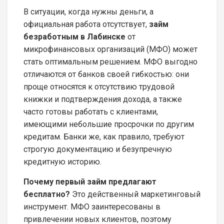
В ситуации, когда нужны деньги, а
официальная работа отсутствует,
займ
безработным в Лабинске
от
микрофинансовых организаций (МФО) может
стать оптимальным решением. МФО выгодно
отличаются от банков своей гибкостью: они
проще относятся к отсутствию трудовой
книжки и подтверждения дохода, а также
часто готовы работать с клиентами,
имеющими небольшие просрочки по другим
кредитам. Банки же, как правило, требуют
строгую документацию и безупречную
кредитную историю.
Почему первый займ предлагают
бесплатно?
Это действенный маркетинговый
инструмент. МФО заинтересованы в
привлечении новых клиентов, поэтому