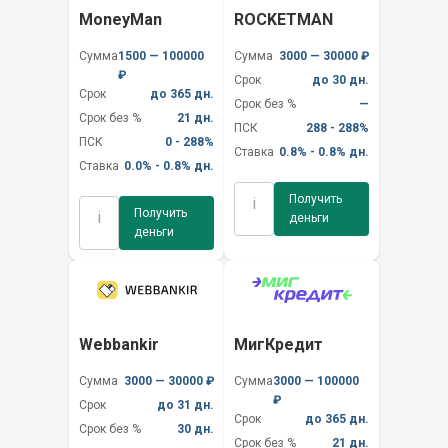
MoneyMan
ROCKETMAN
Сумма
1500 — 100000
Сумма
3000 — 30000 ₽
₽
Срок
до 30 дн.
Срок
до 365 дн.
Срок без %
—
Срок без %
21 дн.
ПСК
288 - 288%
ПСК
0 - 288%
Ставка
0.8% - 0.8% дн.
Ставка
0.0% - 0.8% дн.
Получить
i
Получить
i
деньги
деньги
Webbankir
МигКредит
Сумма
3000 — 30000 ₽
Сумма
3000 — 100000
₽
Срок
до 31 дн.
Срок
до 365 дн.
Срок без %
30 дн.
Срок без %
21 дн.