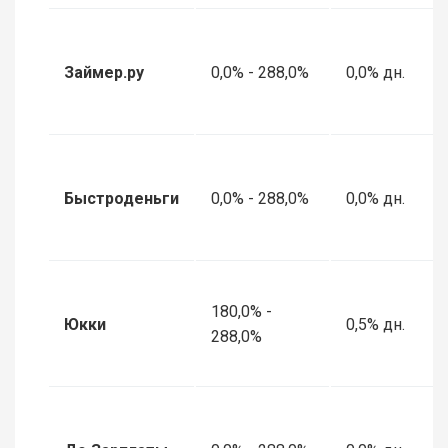
Займер.ру
0,0% - 288,0%
0,0% дн.
Быстроденьги
0,0% - 288,0%
0,0% дн.
180,0% -
Юкки
0,5% дн.
288,0%