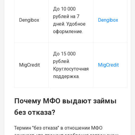
До 10 000
рублей на 7
Dengibox
Dengibox
дней. Удобное
оформление.
До 15 000
рублей.
MigCredit
MigCredit
Круглосуточная
поддержка.
Почему МФО выдают займы
без отказа?
Термин "без отказа" в отношении МФО