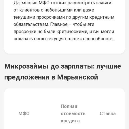
Да, многие МФО готовы рассмотреть заявки
от клиентов с небольшими или даже
текущими просрочками по другим кредитным
обязательствам. Главное – чтобы эти
просрочки не были критическими, и вы могли
показать свою текущую платежеспособность.
Микрозаймы до зарплаты: лучшие
предложения в Марьянской
Полная
МФО
стоимость
Ставка
кредита