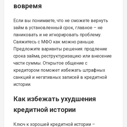
вовремя
Если вы понимаете, что не сможете вернуть
займ в установленный срок, главное – не
паниковать и не игнорировать проблему.
Свяжитесь с МФО как можно раньше.
Предложите варианты решения: продление
срока займа, реструктуризацию или внесение
части суммы. Открытое общение с
кредитором поможет избежать штрафных
санкций и негативных записей в кредитной
истории.
Как избежать ухудшения
кредитной истории
Ключ к хорошей кредитной истории –