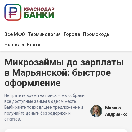
Все МФО
Терминология
Города
Промокоды
Новости
Войти
Микрозаймы до зарплаты
в Марьянской: быстрое
оформление
Не тратьте время на поиск — мы собрали
все доступные займы в одном месте.
Выбирайте подходящее предложение и
Марина
получайте деньги без задержек и
Андриенко
отказов.