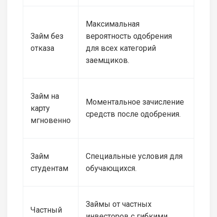
Максимальная
Займ без
вероятность одобрения
отказа
для всех категорий
заемщиков.
Займ на
Моментальное зачисление
карту
средств после одобрения.
мгновенно
Займ
Специальные условия для
студентам
обучающихся.
Займы от частных
Частный
инвесторов с гибкими