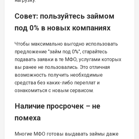
нагрузку.
Совет: пользуйтесь займом
под 0% в новых компаниях
Чтобы максимально выгодно использовать
предложение "займ под 0%", старайтесь
подавать заявки в те МФО, услугами которых
вы ранее не пользовались. Это отличная
возможность получить необходимые
средства без каких-либо переплат и
ознакомиться с новым сервисом.
Наличие просрочек – не
помеха
Многие МФО готовы выдавать займы даже