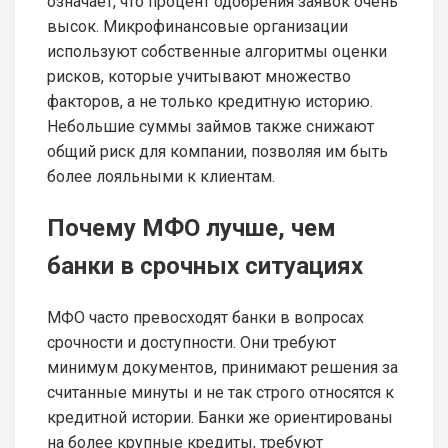
означает, что процент одобрения заявок очень
высок. Микрофинансовые организации
используют собственные алгоритмы оценки
рисков, которые учитывают множество
факторов, а не только кредитную историю.
Небольшие суммы займов также снижают
общий риск для компании, позволяя им быть
более лояльными к клиентам.
Почему МФО лучше, чем
банки в срочных ситуациях
МФО часто превосходят банки в вопросах
срочности и доступности. Они требуют
минимум документов, принимают решения за
считанные минуты и не так строго относятся к
кредитной истории. Банки же ориентированы
на более крупные кредиты, требуют