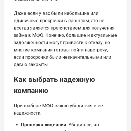
Даже если у вас были небольшие или
единичные просрочки в прошлом, это не
всегда является препятствием для получения
займа в МФО. Конечно, большие и актуальные
задолженности могут привести к отказу, но
многие компании готовы пойти навстречу,
если просрочки были незначительными или
давно закрыты.
Как выбрать надежную
компанию
При выборе МФО важно убедиться в ее
надежности:
Проверка лицензии:
Убедитесь, что