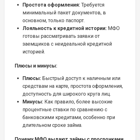
Простота оформления:
Требуется
минимальный пакет документов, в
основном, только паспорт.
Лояльность к кредитной истории:
МФО
готовы рассматривать заявки от
заемщиков с неидеальной кредитной
историей.
Плюсы и минусы:
Плюсы:
Быстрый доступ к наличным или
средствам на карте, простота оформления,
доступность для широкого круга лиц.
Минусы:
Как правило, более высокие
процентные ставки по сравнению с
банковскими кредитами, особенно при
длительном сроке займа.
Почему МФО выдают займы с просрочками,