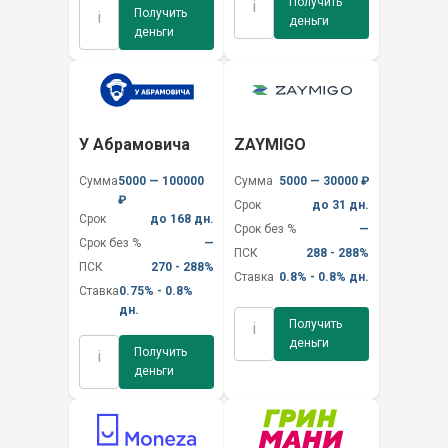
Получить
i
Получить
i
деньги
деньги
У Абрамовича
ZAYMIGO
Сумма
5000 — 100000
Сумма
5000 — 30000 ₽
₽
Срок
до 31 дн.
Срок
до 168 дн.
Срок без %
—
Срок без %
—
ПСК
288 - 288%
ПСК
270 - 288%
Ставка
0.8% - 0.8% дн.
Ставка
0.75% - 0.8%
дн.
Получить
i
деньги
Получить
i
деньги