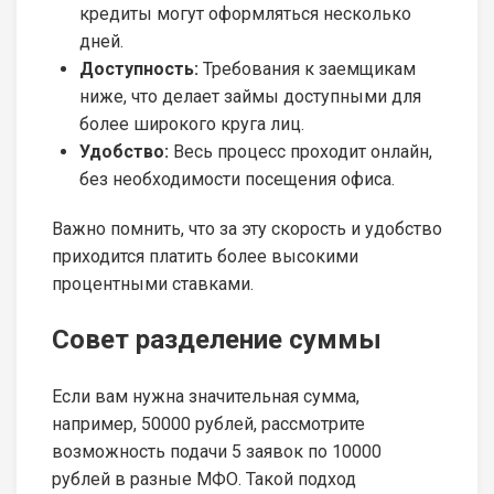
кредиты могут оформляться несколько
дней.
Доступность:
Требования к заемщикам
ниже, что делает займы доступными для
более широкого круга лиц.
Удобство:
Весь процесс проходит онлайн,
без необходимости посещения офиса.
Важно помнить, что за эту скорость и удобство
приходится платить более высокими
процентными ставками.
Совет разделение суммы
Если вам нужна значительная сумма,
например, 50000 рублей, рассмотрите
возможность подачи 5 заявок по 10000
рублей в разные МФО. Такой подход