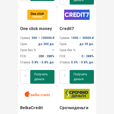
деньги
One click money
Credit7
Сумма
500 — 100000 ₽
Сумма
1000 — 30000 ₽
Срок
до 360 дн.
Срок
до 30 дн.
Срок без %
—
Срок без %
—
ПСК
288 - 288%
ПСК
0 - 288%
Ставка
0.8% - 0.8% дн.
Ставка
0.0% - 0.8% дн.
Получить
Получить
i
i
деньги
деньги
BelkaCredit
Срочноденьги