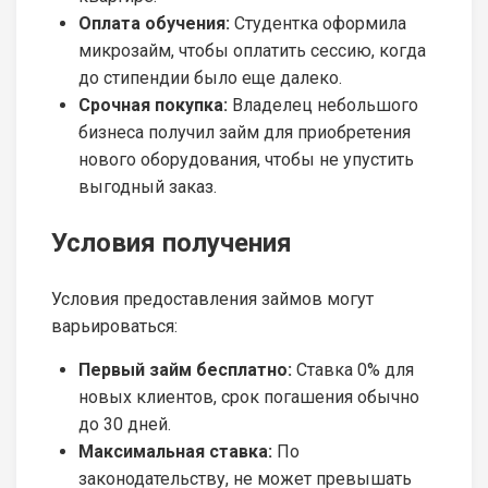
Оплата обучения:
Студентка оформила
микрозайм, чтобы оплатить сессию, когда
до стипендии было еще далеко.
Срочная покупка:
Владелец небольшого
бизнеса получил займ для приобретения
нового оборудования, чтобы не упустить
выгодный заказ.
Условия получения
Условия предоставления займов могут
варьироваться:
Первый займ бесплатно:
Ставка 0% для
новых клиентов, срок погашения обычно
до 30 дней.
Максимальная ставка:
По
законодательству, не может превышать