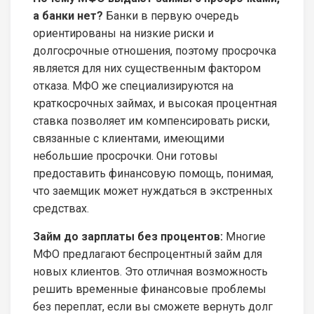
а банки нет?
Банки в первую очередь
ориентированы на низкие риски и
долгосрочные отношения, поэтому просрочка
является для них существенным фактором
отказа. МФО же специализируются на
краткосрочных займах, и высокая процентная
ставка позволяет им компенсировать риски,
связанные с клиентами, имеющими
небольшие просрочки. Они готовы
предоставить финансовую помощь, понимая,
что заемщик может нуждаться в экстренных
средствах.
Займ до зарплаты без процентов:
Многие
МФО предлагают беспроцентный займ для
новых клиентов. Это отличная возможность
решить временные финансовые проблемы
без переплат, если вы сможете вернуть долг