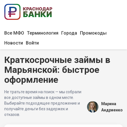
Все МФО
Терминология
Города
Промокоды
Новости
Войти
Краткосрочные займы в
Марьянской: быстрое
оформление
Не тратьте время на поиск — мы собрали
все доступные займы в одном месте.
Выбирайте подходящее предложение и
Марина
получайте деньги без задержек и
Андриенко
отказов.