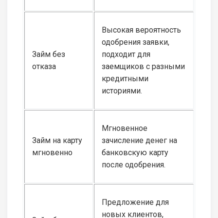
Высокая вероятность
одобрения заявки,
Займ без
подходит для
отказа
заемщиков с разными
кредитными
историями.
Мгновенное
Займ на карту
зачисление денег на
мгновенно
банковскую карту
после одобрения.
Предложение для
новых клиентов,