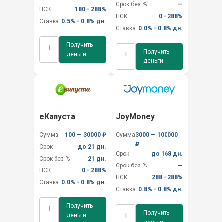
Срок без %
—
ПСК
180 - 288%
ПСК
0 - 288%
Ставка
0.5% - 0.8% дн.
Ставка
0.0% - 0.8% дн.
Получить
i
Получить
i
деньги
деньги
еКапуста
JoyMoney
Сумма
100 — 30000 ₽
Сумма
3000 — 100000
₽
Срок
до 21 дн.
Срок
до 168 дн.
Срок без %
21 дн.
Срок без %
—
ПСК
0 - 288%
ПСК
288 - 288%
Ставка
0.0% - 0.8% дн.
Ставка
0.8% - 0.8% дн.
Получить
i
Получить
i
деньги