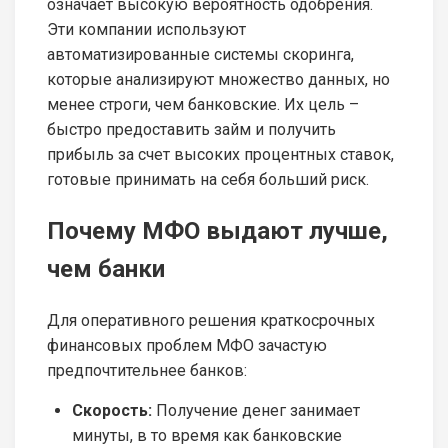
означает высокую вероятность одобрения.
Эти компании используют
автоматизированные системы скоринга,
которые анализируют множество данных, но
менее строги, чем банковские. Их цель –
быстро предоставить займ и получить
прибыль за счет высоких процентных ставок,
готовые принимать на себя больший риск.
Почему МФО выдают лучше,
чем банки
Для оперативного решения краткосрочных
финансовых проблем МФО зачастую
предпочтительнее банков:
Скорость:
Получение денег занимает
минуты, в то время как банковские