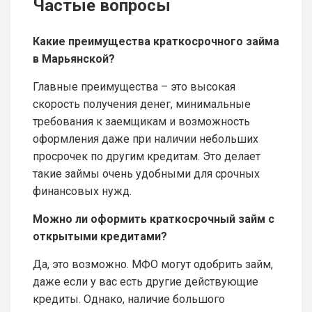
Частые вопросы
Какие преимущества краткосрочного займа
в Марьянской?
Главные преимущества – это высокая
скорость получения денег, минимальные
требования к заемщикам и возможность
оформления даже при наличии небольших
просрочек по другим кредитам. Это делает
такие займы очень удобными для срочных
финансовых нужд.
Можно ли оформить краткосрочный займ с
открытыми кредитами?
Да, это возможно. МФО могут одобрить займ,
даже если у вас есть другие действующие
кредиты. Однако, наличие большого