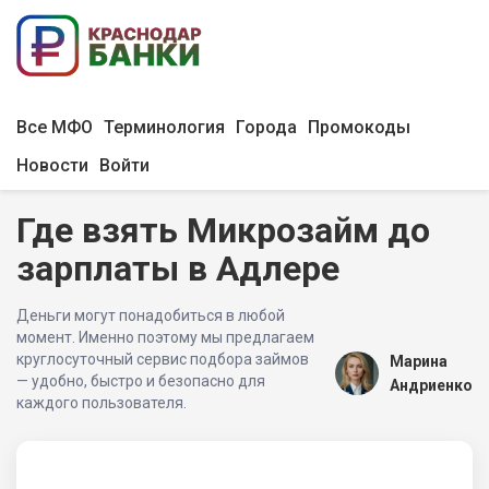
Все МФО
Терминология
Города
Промокоды
Новости
Войти
Где взять Микрозайм до
зарплаты в Адлере
Деньги могут понадобиться в любой
момент. Именно поэтому мы предлагаем
круглосуточный сервис подбора займов
Марина
— удобно, быстро и безопасно для
Андриенко
каждого пользователя.