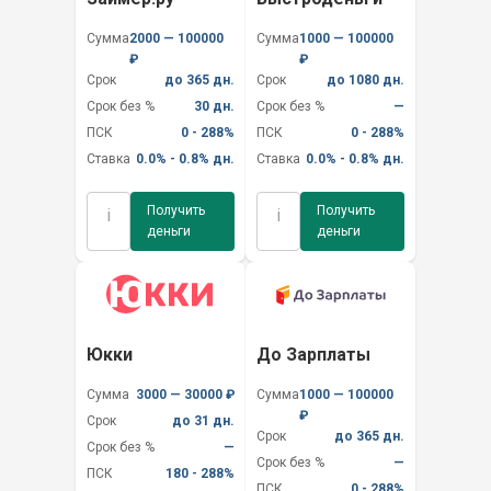
Сумма
2000 — 100000
Сумма
1000 — 100000
₽
₽
Срок
до 365 дн.
Срок
до 1080 дн.
Срок без %
30 дн.
Срок без %
—
ПСК
0 - 288%
ПСК
0 - 288%
Ставка
0.0% - 0.8% дн.
Ставка
0.0% - 0.8% дн.
Получить
Получить
i
i
деньги
деньги
Юкки
До Зарплаты
Сумма
3000 — 30000 ₽
Сумма
1000 — 100000
₽
Срок
до 31 дн.
Срок
до 365 дн.
Срок без %
—
Срок без %
—
ПСК
180 - 288%
ПСК
0 - 288%