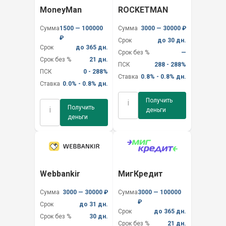
MoneyMan
ROCKETMAN
Сумма
1500 — 100000
Сумма
3000 — 30000 ₽
₽
Срок
до 30 дн.
Срок
до 365 дн.
Срок без %
—
Срок без %
21 дн.
ПСК
288 - 288%
ПСК
0 - 288%
Ставка
0.8% - 0.8% дн.
Ставка
0.0% - 0.8% дн.
Получить
i
Получить
i
деньги
деньги
Webbankir
МигКредит
Сумма
3000 — 30000 ₽
Сумма
3000 — 100000
₽
Срок
до 31 дн.
Срок
до 365 дн.
Срок без %
30 дн.
Срок без %
21 дн.