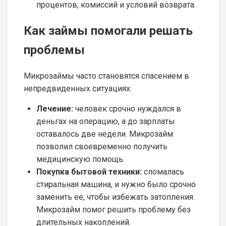
процентов, комиссий и условий возврата.
Как займы помогали решать
проблемы
Микрозаймы часто становятся спасением в
непредвиденных ситуациях:
Лечение:
человек срочно нуждался в
деньгах на операцию, а до зарплаты
оставалось две недели. Микрозайм
позволил своевременно получить
медицинскую помощь.
Покупка бытовой техники:
сломалась
стиральная машина, и нужно было срочно
заменить ее, чтобы избежать затопления.
Микрозайм помог решить проблему без
длительных накоплений.