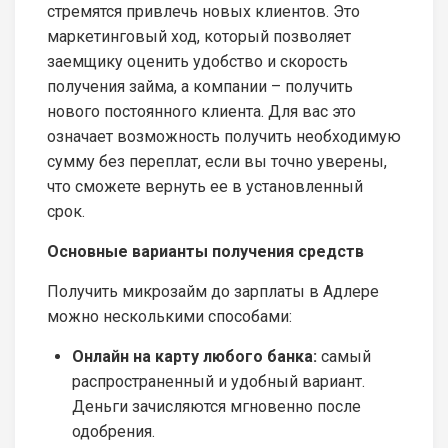
стремятся привлечь новых клиентов. Это
маркетинговый ход, который позволяет
заемщику оценить удобство и скорость
получения займа, а компании – получить
нового постоянного клиента. Для вас это
означает возможность получить необходимую
сумму без переплат, если вы точно уверены,
что сможете вернуть ее в установленный
срок.
Основные варианты получения средств
Получить микрозайм до зарплаты в Адлере
можно несколькими способами:
Онлайн на карту любого банка:
самый
распространенный и удобный вариант.
Деньги зачисляются мгновенно после
одобрения.