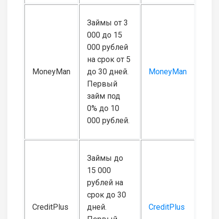
Займы от 3
000 до 15
000 рублей
на срок от 5
MoneyMan
до 30 дней.
MoneyMan
Первый
займ под
0% до 10
000 рублей.
Займы до
15 000
рублей на
срок до 30
CreditPlus
дней.
CreditPlus