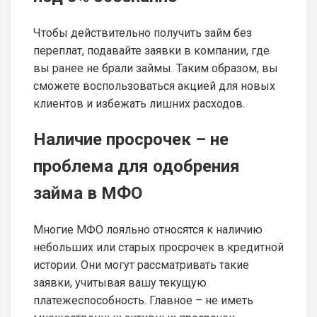
Чтобы действительно получить займ без
переплат, подавайте заявки в компании, где
вы ранее не брали займы. Таким образом, вы
сможете воспользоваться акцией для новых
клиентов и избежать лишних расходов.
Наличие просрочек – не
проблема для одобрения
займа в МФО
Многие МФО лояльно относятся к наличию
небольших или старых просрочек в кредитной
истории. Они могут рассматривать такие
заявки, учитывая вашу текущую
платежеспособность. Главное – не иметь