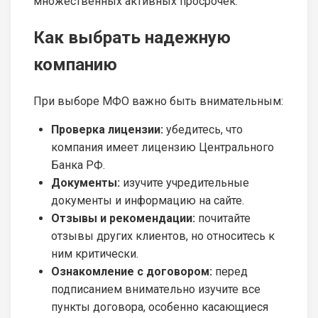
множественных активных просрочек.
Как выбрать надежную
компанию
При выборе МФО важно быть внимательным:
Проверка лицензии:
убедитесь, что
компания имеет лицензию Центрального
Банка РФ.
Документы:
изучите учредительные
документы и информацию на сайте.
Отзывы и рекомендации:
почитайте
отзывы других клиентов, но относитесь к
ним критически.
Ознакомление с договором:
перед
подписанием внимательно изучите все
пункты договора, особенно касающиеся