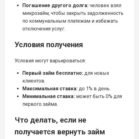
Погашение другого долга:
человек взял
микрозайм, чтобы закрыть задолженность
по коммунальным платежам и избежать
отключения услуг.
Условия получения
Условия могут варьироваться:
Первый займ бесплатно:
для новых
клиентов.
Максимальная ставка:
до 1% в день.
Минимальная ставка:
может быть 0% для
первого займа.
Что делать, если не
получается вернуть займ