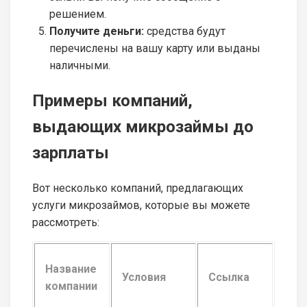
решением.
Получите деньги:
средства будут
перечислены на вашу карту или выданы
наличными.
Примеры компаний,
выдающих микрозаймы до
зарплаты
Вот несколько компаний, предлагающих
услуги микрозаймов, которые вы можете
рассмотреть:
Название
Условия
Ссылка
компании