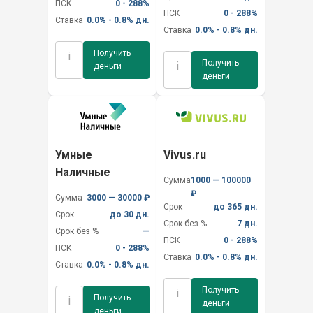
ПСК
0 - 288%
ПСК
0 - 288%
Ставка
0.0% - 0.8% дн.
Ставка
0.0% - 0.8% дн.
Получить
i
Получить
i
деньги
деньги
Умные
Vivus.ru
Наличные
Сумма
1000 — 100000
₽
Сумма
3000 — 30000 ₽
Срок
до 365 дн.
Срок
до 30 дн.
Срок без %
7 дн.
Срок без %
—
ПСК
0 - 288%
ПСК
0 - 288%
Ставка
0.0% - 0.8% дн.
Ставка
0.0% - 0.8% дн.
Получить
i
Получить
i
деньги
деньги