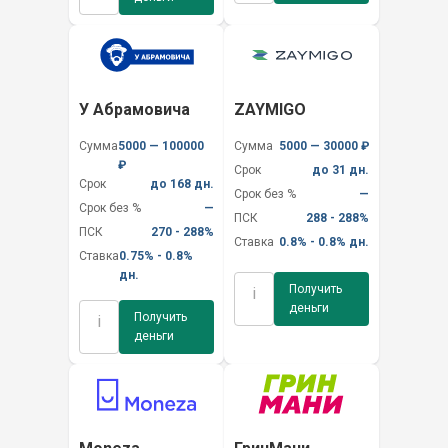
У Абрамовича
ZAYMIGO
Сумма
5000 — 100000
Сумма
5000 — 30000 ₽
₽
Срок
до 31 дн.
Срок
до 168 дн.
Срок без %
—
Срок без %
—
ПСК
288 - 288%
ПСК
270 - 288%
Ставка
0.8% - 0.8% дн.
Ставка
0.75% - 0.8%
дн.
Получить
i
деньги
Получить
i
деньги