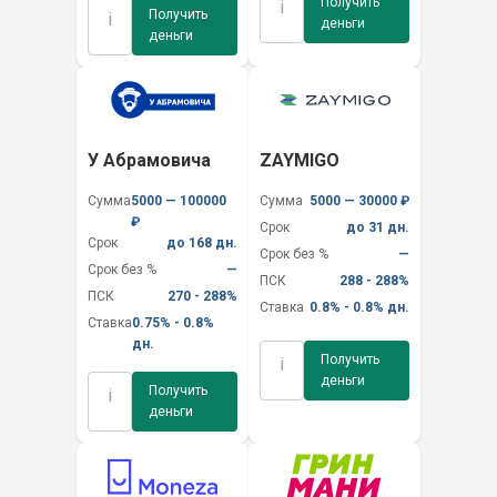
Получить
i
Получить
i
деньги
деньги
У Абрамовича
ZAYMIGO
Сумма
5000 — 100000
Сумма
5000 — 30000 ₽
₽
Срок
до 31 дн.
Срок
до 168 дн.
Срок без %
—
Срок без %
—
ПСК
288 - 288%
ПСК
270 - 288%
Ставка
0.8% - 0.8% дн.
Ставка
0.75% - 0.8%
дн.
Получить
i
деньги
Получить
i
деньги