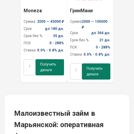
Moneza
ГринМани
Сумма
2000 — 45000 ₽
Сумма
2000 — 100000
₽
Срок
до 180 дн.
Срок
до 364 дн.
Срок без %
35 дн.
Срок без %
21 дн.
ПСК
0 - 288%
ПСК
0 - 288%
Ставка
0.0% - 0.8% дн.
Ставка
0.0% - 0.8% дн.
Получить
i
Получить
i
деньги
деньги
Малоизвестный займ в
Марьянской: оперативная