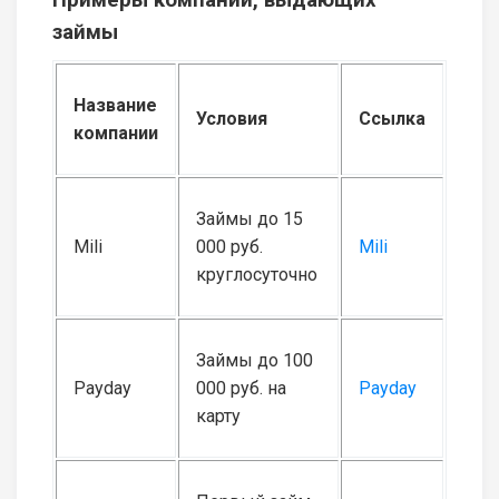
Примеры компаний, выдающих
займы
Название
Условия
Ссылка
компании
Займы до 15
Mili
000 руб.
Mili
круглосуточно
Займы до 100
Payday
000 руб. на
Payday
карту