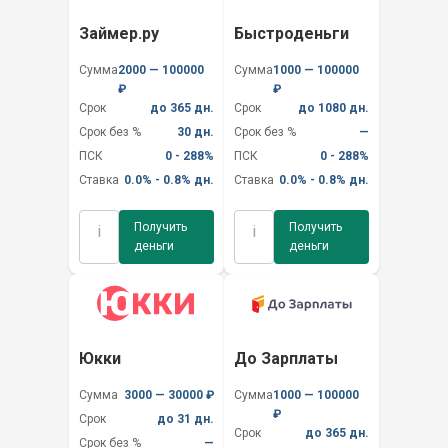
Займер.ру
Быстроденьги
Сумма
2000 — 100000
Сумма
1000 — 100000
₽
₽
Срок
до 365 дн.
Срок
до 1080 дн.
Срок без %
30 дн.
Срок без %
—
ПСК
0 - 288%
ПСК
0 - 288%
Ставка
0.0% - 0.8% дн.
Ставка
0.0% - 0.8% дн.
Получить
Получить
i
i
деньги
деньги
Юкки
До Зарплаты
Сумма
3000 — 30000 ₽
Сумма
1000 — 100000
₽
Срок
до 31 дн.
Срок
до 365 дн.
Срок без %
—