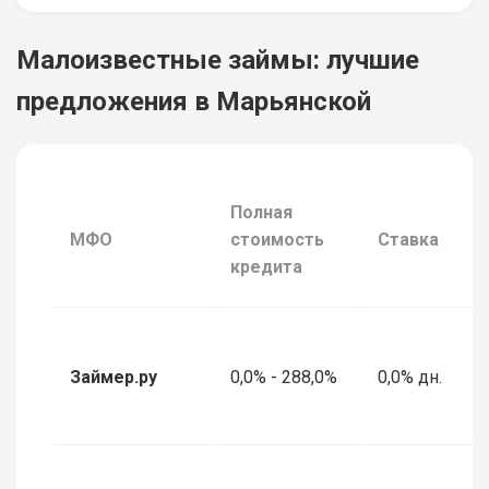
Малоизвестные займы: лучшие
предложения в Марьянской
Полная
МФО
стоимость
Ставка
кредита
Займер.ру
0,0% - 288,0%
0,0% дн.