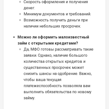
Скорость оформления и получения
денег.
Минимум документов и требований.
Возможность получить деньги при
наличии небольших просрочек.
Можно ли оформить малоизвестный
займ с открытыми кредитами?
Да, МФО готовы рассматривать такие
заявки. Однако, наличие большого
количества открытых кредитов и
существенных просрочек может
снизить шансы на одобрение. Важно,
чтобы ваша текущая
платежеспособность позволяла вам
выполнить обязательства по новому
займу.