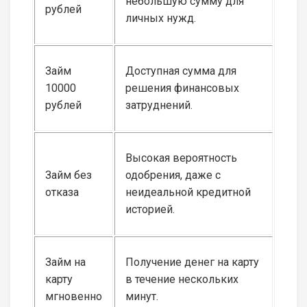
небольшую сумму для
рублей
личных нужд.
Займ
Доступная сумма для
10000
решения финансовых
рублей
затруднений.
Высокая вероятность
Займ без
одобрения, даже с
отказа
неидеальной кредитной
историей.
Займ на
Получение денег на карту
карту
в течение нескольких
мгновенно
минут.