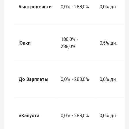
Быстроденьги
0,0% - 288,0%
0,0% дн.
180,0% -
Юкки
0,5% дн.
288,0%
До Зарплаты
0,0% - 288,0%
0,0% дн.
еКапуста
0,0% - 288,0%
0,0% дн.