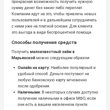
прекрасная возможность получить нужную
сумму денег без каких-либо переплат.
Компании идут на это, чтобы привлечь новых
пользователей и в дальнейшем сотрудничать
с ними уже на платной основе. Для клиента
это выгода в виде беспроцентной помощи.
Способы получения средств
Получить
малоизвестный займ в
Марьянской
можно следующим образом:
Онлайн на карту:
Наиболее популярный и
удобный способ. Деньги поступают на
любую банковскую карту мгновенно
после одобрения.
Наличными:
В некоторых случаях доступно
получение наличными в офисе МФО, если
они есть в вашем населенном пункте.