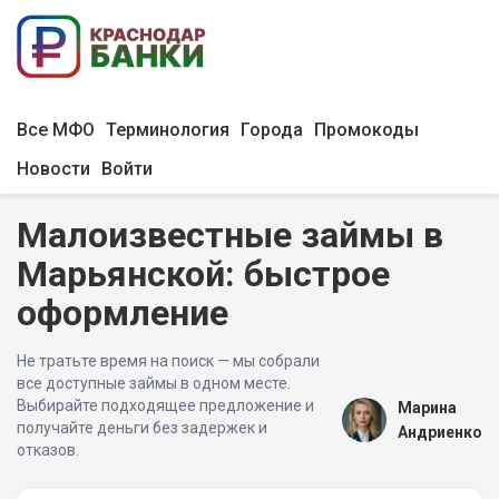
Все МФО
Терминология
Города
Промокоды
Новости
Войти
Малоизвестные займы в
Марьянской: быстрое
оформление
Не тратьте время на поиск — мы собрали
все доступные займы в одном месте.
Выбирайте подходящее предложение и
Марина
получайте деньги без задержек и
Андриенко
отказов.