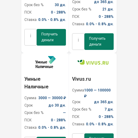
Срок
до 365 дн.
Срок без %
30 дн.
Срок без %
21 дн.
ПСК
0 - 288%
ПСК
0 - 288%
Ставка
0.0% - 0.8% дн.
Ставка
0.0% - 0.8% дн.
Получить
i
Получить
i
деньги
деньги
Умные
Vivus.ru
Наличные
Сумма
1000 — 100000
₽
Сумма
3000 — 30000 ₽
Срок
до 365 дн.
Срок
до 30 дн.
Срок без %
7 дн.
Срок без %
—
ПСК
0 - 288%
ПСК
0 - 288%
Ставка
0.0% - 0.8% дн.
Ставка
0.0% - 0.8% дн.