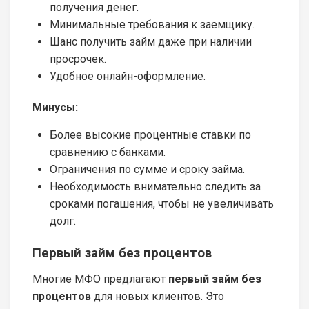
получения денег.
Минимальные требования к заемщику.
Шанс получить займ даже при наличии
просрочек.
Удобное онлайн-оформление.
Минусы:
Более высокие процентные ставки по
сравнению с банками.
Ограничения по сумме и сроку займа.
Необходимость внимательно следить за
сроками погашения, чтобы не увеличивать
долг.
Первый займ без процентов
Многие МФО предлагают
первый займ без
процентов
для новых клиентов. Это