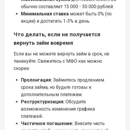
обычно составляет 15 000 - 30 000 рублей.
Минимальная ставка
может быть 0% (по
акции) и достигать 1-3% в день.
Что делать, если не получается
вернуть займ вовремя
Если вы не можете вернуть займ в срок, не
паникуйте. Свяжитесь с МФО как можно
скорее:
Пролонгация:
Займитесь продлением
срока займа, но будьте готовы к
дополнительным платежам.
Реструктуризация:
Обсудите
возможность изменения графика
платежей.
Частичное погашение:
Внесите часть