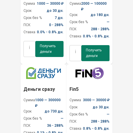
Сумма
1000 — 30000 ₽
Сумма
2000 — 100000
₽
Срок
до 30 дн.
Срок
до 180 дн.
Срок без %
7 дн.
Срок без %
—
ПСК
0 - 288%
ПСК
288 - 288%
Ставка
0.0% - 0.8% дн.
Ставка
0.8% - 0.8% дн.
Получить
i
Получить
i
деньги
деньги
Деньги сразу
Fin5
Сумма
1000 — 300000
Сумма
3000 — 30000 ₽
₽
Срок
до 30 дн.
Срок
до 730 дн.
Срок без %
—
Срок без %
—
ПСК
288 - 288%
ПСК
36 - 288%
Ставка
0.8% - 0.8% дн.
Ставка
0.1% - 0.8% дн.