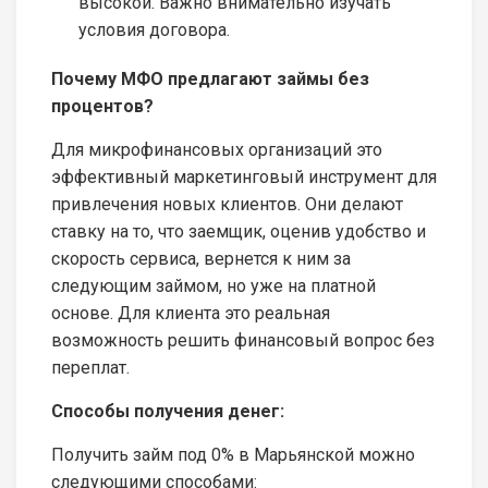
высокой. Важно внимательно изучать
условия договора.
Почему МФО предлагают займы без
процентов?
Для микрофинансовых организаций это
эффективный маркетинговый инструмент для
привлечения новых клиентов. Они делают
ставку на то, что заемщик, оценив удобство и
скорость сервиса, вернется к ним за
следующим займом, но уже на платной
основе. Для клиента это реальная
возможность решить финансовый вопрос без
переплат.
Способы получения денег:
Получить займ под 0% в Марьянской можно
следующими способами: