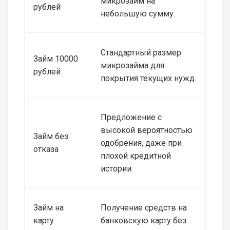
микрозайм на
рублей
небольшую сумму.
Стандартный размер
Займ 10000
микрозайма для
рублей
покрытия текущих нужд.
Предложение с
высокой вероятностью
Займ без
одобрения, даже при
отказа
плохой кредитной
истории.
Займ на
Получение средств на
карту
банковскую карту без