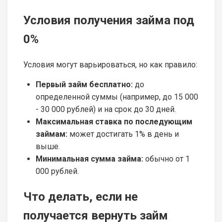
Условия получения займа под
0%
Условия могут варьироваться, но как правило:
Первый займ бесплатно:
до
определенной суммы (например, до 15 000
- 30 000 рублей) и на срок до 30 дней.
Максимальная ставка по последующим
займам:
может достигать 1% в день и
выше.
Минимальная сумма займа:
обычно от 1
000 рублей.
Что делать, если не
получается вернуть займ