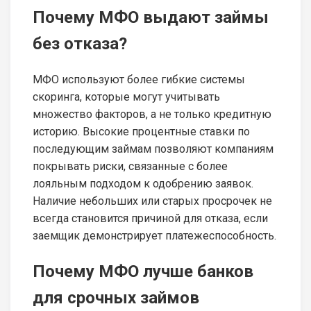
Почему МФО выдают займы
без отказа?
МФО используют более гибкие системы
скоринга, которые могут учитывать
множество факторов, а не только кредитную
историю. Высокие процентные ставки по
последующим займам позволяют компаниям
покрывать риски, связанные с более
лояльным подходом к одобрению заявок.
Наличие небольших или старых просрочек не
всегда становится причиной для отказа, если
заемщик демонстрирует платежеспособность.
Почему МФО лучше банков
для срочных займов