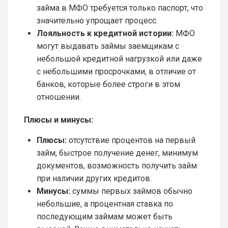
займа в МФО требуется только паспорт, что
значительно упрощает процесс.
Лояльность к кредитной истории:
МФО
могут выдавать займы заемщикам с
небольшой кредитной нагрузкой или даже
с небольшими просрочками, в отличие от
банков, которые более строги в этом
отношении.
Плюсы и минусы:
Плюсы:
отсутствие процентов на первый
займ, быстрое получение денег, минимум
документов, возможность получить займ
при наличии других кредитов.
Минусы:
суммы первых займов обычно
небольшие, а процентная ставка по
последующим займам может быть