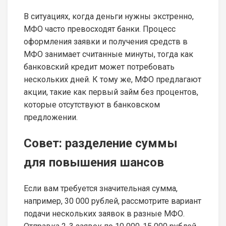
В ситуациях, когда деньги нужны экстренно,
МФО часто превосходят банки. Процесс
оформления заявки и получения средств в
МФО занимает считанные минуты, тогда как
банковский кредит может потребовать
нескольких дней. К тому же, МФО предлагают
акции, такие как первый займ без процентов,
которые отсутствуют в банковском
предложении.
Совет: разделение суммы
для повышения шансов
Если вам требуется значительная сумма,
например, 30 000 рублей, рассмотрите вариант
подачи нескольких заявок в разные МФО.