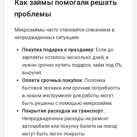
Как займы помогали решать
проблемы
Микрозаймы часто становятся спасением в
непредвиденных ситуациях:
Покупка подарка к празднику:
Если до
зарплаты осталось несколько дней, а
нужно срочно купить подарок, займ под 0%
выручит.
Оплата срочных покупок:
Поломка
бытовой техники или срочная потребность
в новом инструменте для работы могут
быть решены с помощью микрозайма.
Покрытие расходов на транспорт:
Непредвиденные расходы на ремонт
автомобиля или покупку билета на поезд
могут быть легко покрыты.