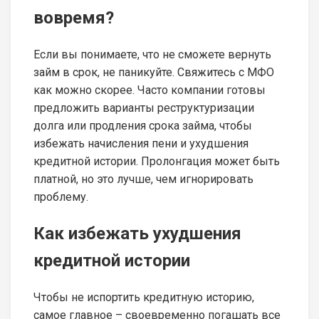
вовремя?
Если вы понимаете, что не сможете вернуть
займ в срок, не паникуйте. Свяжитесь с МФО
как можно скорее. Часто компании готовы
предложить варианты реструктуризации
долга или продления срока займа, чтобы
избежать начисления пени и ухудшения
кредитной истории. Пролонгация может быть
платной, но это лучше, чем игнорировать
проблему.
Как избежать ухудшения
кредитной истории
Чтобы не испортить кредитную историю,
самое главное – своевременно погашать все