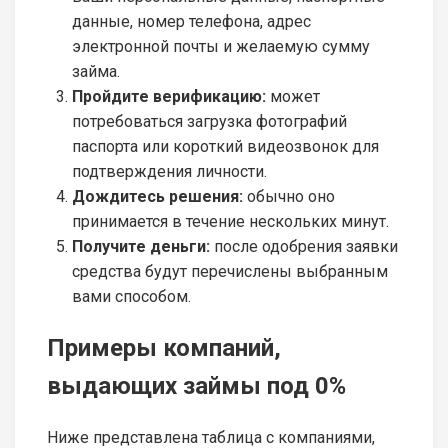
данные, номер телефона, адрес
электронной почты и желаемую сумму
займа.
Пройдите верификацию:
может
потребоваться загрузка фотографий
паспорта или короткий видеозвонок для
подтверждения личности.
Дождитесь решения:
обычно оно
принимается в течение нескольких минут.
Получите деньги:
после одобрения заявки
средства будут перечислены выбранным
вами способом.
Примеры компаний,
выдающих займы под 0%
Ниже представлена таблица с компаниями,