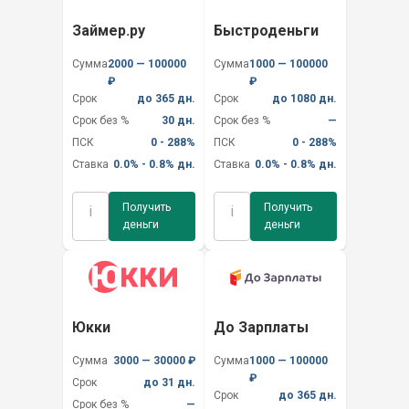
Займер.ру
Быстроденьги
Сумма
2000 — 100000
Сумма
1000 — 100000
₽
₽
Срок
до 365 дн.
Срок
до 1080 дн.
Срок без %
30 дн.
Срок без %
—
ПСК
0 - 288%
ПСК
0 - 288%
Ставка
0.0% - 0.8% дн.
Ставка
0.0% - 0.8% дн.
Получить
Получить
i
i
деньги
деньги
Юкки
До Зарплаты
Сумма
3000 — 30000 ₽
Сумма
1000 — 100000
₽
Срок
до 31 дн.
Срок
до 365 дн.
Срок без %
—