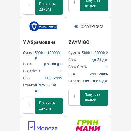
Получить
i
Получить
i
деньги
деньги
У Абрамовича
ZAYMIGO
Сумма
5000 — 100000
Сумма
5000 — 30000 ₽
₽
Срок
до 31 дн.
Срок
до 168 дн.
Срок без %
—
Срок без %
—
ПСК
288 - 288%
ПСК
270 - 288%
Ставка
0.8% - 0.8% дн.
Ставка
0.75% - 0.8%
дн.
Получить
i
деньги
Получить
i
деньги