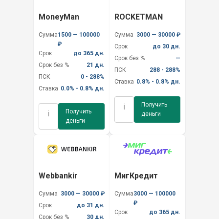
MoneyMan
ROCKETMAN
Сумма
1500 — 100000
Сумма
3000 — 30000 ₽
₽
Срок
до 30 дн.
Срок
до 365 дн.
Срок без %
—
Срок без %
21 дн.
ПСК
288 - 288%
ПСК
0 - 288%
Ставка
0.8% - 0.8% дн.
Ставка
0.0% - 0.8% дн.
Получить
i
Получить
i
деньги
деньги
Webbankir
МигКредит
Сумма
3000 — 30000 ₽
Сумма
3000 — 100000
₽
Срок
до 31 дн.
Срок
до 365 дн.
Срок без %
30 дн.