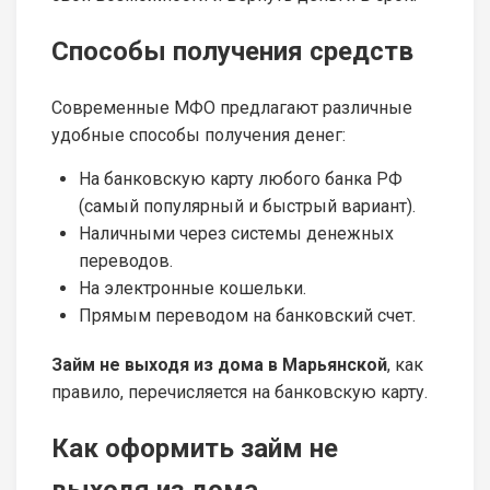
Способы получения средств
Современные МФО предлагают различные
удобные способы получения денег:
На банковскую карту любого банка РФ
(самый популярный и быстрый вариант).
Наличными через системы денежных
переводов.
На электронные кошельки.
Прямым переводом на банковский счет.
Займ не выходя из дома в Марьянской
, как
правило, перечисляется на банковскую карту.
Как оформить займ не
выходя из дома