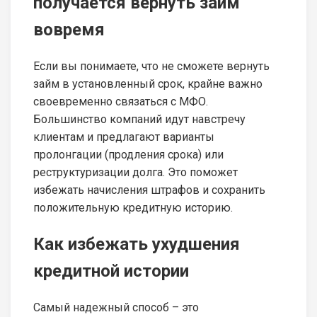
получается вернуть займ
вовремя
Если вы понимаете, что не сможете вернуть
займ в установленный срок, крайне важно
своевременно связаться с МФО.
Большинство компаний идут навстречу
клиентам и предлагают варианты
пролонгации (продления срока) или
реструктуризации долга. Это поможет
избежать начисления штрафов и сохранить
положительную кредитную историю.
Как избежать ухудшения
кредитной истории
Самый надежный способ – это