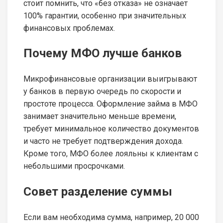
стоит помнить, что «без отказа» не означает
100% гарантии, особенно при значительных
финансовых проблемах.
Почему МФО лучше банков
Микрофинансовые организации выигрывают
у банков в первую очередь по скорости и
простоте процесса. Оформление займа в МФО
занимает значительно меньше времени,
требует минимальное количество документов
и часто не требует подтверждения дохода.
Кроме того, МФО более лояльны к клиентам с
небольшими просрочками.
Совет разделение суммы
Если вам необходима сумма, например, 20 000