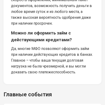
документов, возможность получить деньги в
любое время суток и из любого места, а
также высокая вероятность одобрения даже
при наличии просрочек.
Можно ли оформить займ с
действующими кредитами?
Да, многие МФО позволяют оформить займ
при наличии действующих кредитов в банках.
Главное – чтобы ваша текущая долговая
нагрузка не была чрезмерной, и вы могли
доказать свою платежеспособность.
Главные события