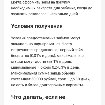
могла оформить займ на покупку
необходимых лекарств для ребенка, когда до
зарплаты оставалось несколько дней.
Условия получения
Условия предоставления займов могут
значительно варьироваться. Часто
встречаются предложения: первый займ
бесплатно (0,01% в день), максимальные
ставки могут достигать 1% в день,
минимальные – около 0,2-0,3% в день.
Максимальная сумма займа обычно
составляет 30 000 рублей, срок – до 30 дней,
но есть и более долгосрочные варианты.
Что делать, если не