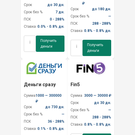
₽
Срок
до 30 дн.
Срок
до 180 дн.
Срок без %
7 дн.
Срок без %
—
ПСК
0 - 288%
ПСК
288 - 288%
Ставка
0.0% - 0.8% дн.
Ставка
0.8% - 0.8% дн.
Получить
i
Получить
i
деньги
деньги
Деньги сразу
Fin5
Сумма
1000 — 300000
Сумма
3000 — 30000 ₽
₽
Срок
до 30 дн.
Срок
до 730 дн.
Срок без %
—
Срок без %
—
ПСК
288 - 288%
ПСК
36 - 288%
Ставка
0.8% - 0.8% дн.
Ставка
0.1% - 0.8% дн.