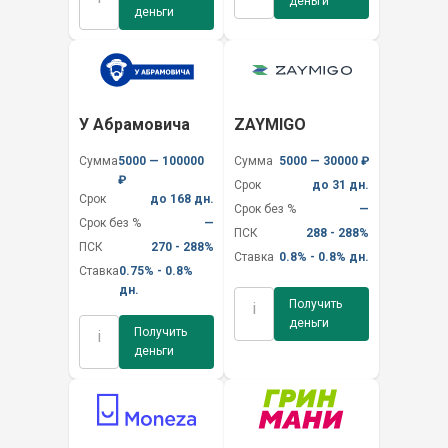
деньги
деньги
У Абрамовича
ZAYMIGO
Сумма
5000 — 100000
Сумма
5000 — 30000 ₽
₽
Срок
до 31 дн.
Срок
до 168 дн.
Срок без %
—
Срок без %
—
ПСК
288 - 288%
ПСК
270 - 288%
Ставка
0.8% - 0.8% дн.
Ставка
0.75% - 0.8%
дн.
Получить
i
деньги
Получить
i
деньги