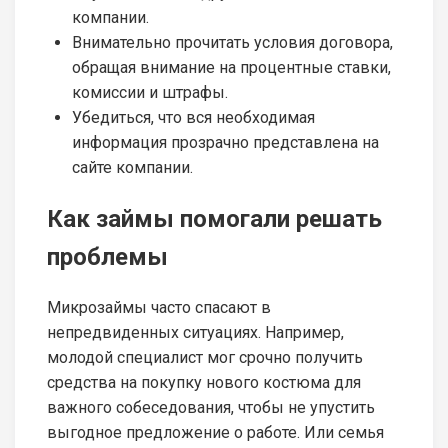
компании.
Внимательно прочитать условия договора,
обращая внимание на процентные ставки,
комиссии и штрафы.
Убедиться, что вся необходимая
информация прозрачно представлена на
сайте компании.
Как займы помогали решать
проблемы
Микрозаймы часто спасают в
непредвиденных ситуациях. Например,
молодой специалист мог срочно получить
средства на покупку нового костюма для
важного собеседования, чтобы не упустить
выгодное предложение о работе. Или семья