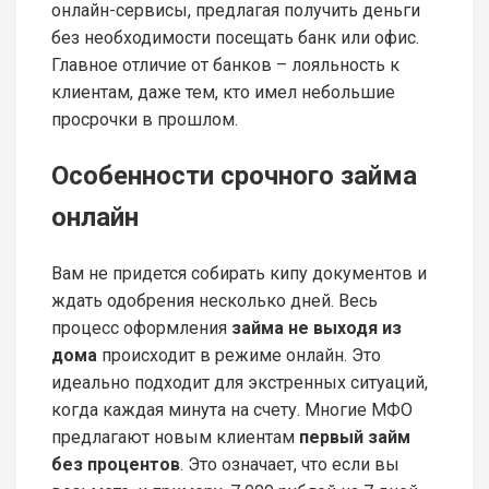
онлайн-сервисы, предлагая получить деньги
без необходимости посещать банк или офис.
Главное отличие от банков – лояльность к
клиентам, даже тем, кто имел небольшие
просрочки в прошлом.
Особенности срочного займа
онлайн
Вам не придется собирать кипу документов и
ждать одобрения несколько дней. Весь
процесс оформления
займа не выходя из
дома
происходит в режиме онлайн. Это
идеально подходит для экстренных ситуаций,
когда каждая минута на счету. Многие МФО
предлагают новым клиентам
первый займ
без процентов
. Это означает, что если вы