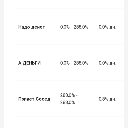
Надо денег
0,0% - 288,0%
0,0% дн.
А ДЕНЬГИ
0,0% - 288,0%
0,0% дн.
288,0% -
Привет Сосед
0,8% дн.
288,0%