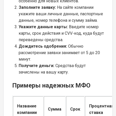
особенно для новых клиентов.
Заполните заявку:
На сайте компании
укажите ваши личные данные, паспортные
данные, номер телефона и сумму займа.
Укажите данные карты:
Введите номер
карты, срок действия и CVV-код, куда будут
переведены средства.
Дождитесь одобрения:
Обычно
рассмотрение заявки занимает от 5 до 20
минут.
Получите деньги:
Средства будут
зачислены на вашу карту.
Примеры надежных МФО
Название
Процентная
Сумма
Срок
компании
ставка