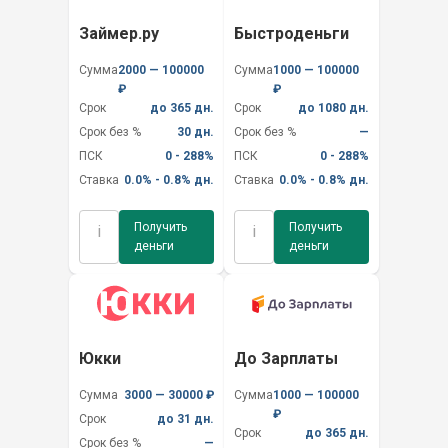
Займер.ру
Быстроденьги
Сумма
2000 — 100000
Сумма
1000 — 100000
₽
₽
Срок
до 365 дн.
Срок
до 1080 дн.
Срок без %
30 дн.
Срок без %
—
ПСК
0 - 288%
ПСК
0 - 288%
Ставка
0.0% - 0.8% дн.
Ставка
0.0% - 0.8% дн.
Получить
Получить
i
i
деньги
деньги
Юкки
До Зарплаты
Сумма
3000 — 30000 ₽
Сумма
1000 — 100000
₽
Срок
до 31 дн.
Срок
до 365 дн.
Срок без %
—