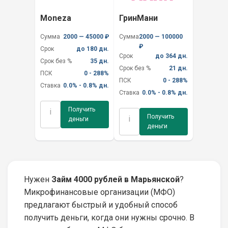
Moneza
ГринМани
Сумма
2000 — 45000 ₽
Сумма
2000 — 100000
₽
Срок
до 180 дн.
Срок
до 364 дн.
Срок без %
35 дн.
Срок без %
21 дн.
ПСК
0 - 288%
ПСК
0 - 288%
Ставка
0.0% - 0.8% дн.
Ставка
0.0% - 0.8% дн.
Получить
i
Получить
i
деньги
деньги
Нужен
Займ 4000 рублей в Марьянской
?
Микрофинансовые организации (МФО)
предлагают быстрый и удобный способ
получить деньги, когда они нужны срочно. В