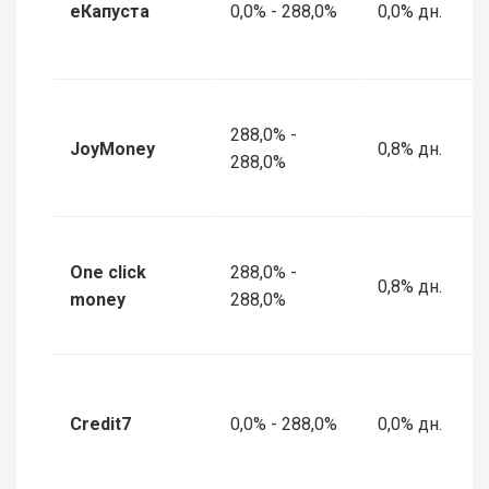
еКапуста
0,0% - 288,0%
0,0% дн.
288,0% -
JoyMoney
0,8% дн.
288,0%
One click
288,0% -
0,8% дн.
money
288,0%
Credit7
0,0% - 288,0%
0,0% дн.