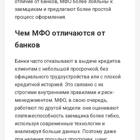
отличие от банков, МФО более лояльны к
заемщикам и предлагают более простой
процесс оформления.
Чем МФО отличаются от
банков
Банки часто отказывают в выдаче кредитов
клиентам с небольшой просрочкой, без
официального трудоустройства или с плохой
кредитной историей. Это связано с их
строгими внутренними правилами и риск-
менеджментом. МФО, в свою очередь,
работают по другой модели: они оценивают
платежеспособность заемщика более гибко,
используя современные технологии и
анализируя больше данных. Поэтому даже
при наличии прошлых просрочек, шанс