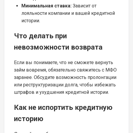
Минимальная ставка:
Зависит от
лояльности компании и вашей кредитной
истории.
Что делать при
невозможности возврата
Если вы понимаете, что не сможете вернуть
займ вовремя, обязательно свяжитесь с МФО
заранее. Обсудите возможность пролонгации
или реструктуризации долга, чтобы избежать
штрафов и ухудшения кредитной истории.
Как не испортить кредитную
историю