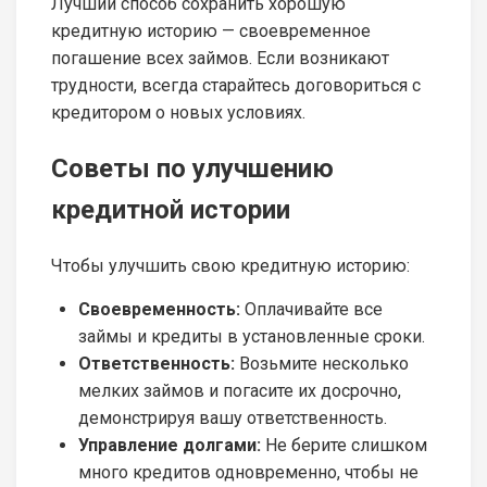
Лучший способ сохранить хорошую
кредитную историю — своевременное
погашение всех займов. Если возникают
трудности, всегда старайтесь договориться с
кредитором о новых условиях.
Советы по улучшению
кредитной истории
Чтобы улучшить свою кредитную историю:
Своевременность:
Оплачивайте все
займы и кредиты в установленные сроки.
Ответственность:
Возьмите несколько
мелких займов и погасите их досрочно,
демонстрируя вашу ответственность.
Управление долгами:
Не берите слишком
много кредитов одновременно, чтобы не