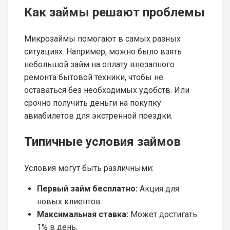
Как займы решают проблемы
Микрозаймы помогают в самых разных
ситуациях. Например, можно было взять
небольшой займ на оплату внезапного
ремонта бытовой техники, чтобы не
оставаться без необходимых удобств. Или
срочно получить деньги на покупку
авиабилетов для экстренной поездки.
Типичные условия займов
Условия могут быть различными:
Первый займ бесплатно:
Акция для
новых клиентов.
Максимальная ставка:
Может достигать
1% в день.