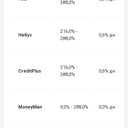
288,0%
216,0% -
Небус
0,6% дн.
288,0%
216,0% -
CreditPlus
0,6% дн.
288,0%
MoneyMan
0,0% - 288,0%
0,0% дн.