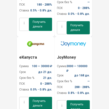
Срок без %
—
ПСК
180 - 288%
ПСК
0 - 288%
Ставка
0.5% - 0.8% дн.
Ставка
0.0% - 0.8% дн.
Получить
i
Получить
i
деньги
деньги
еКапуста
JoyMoney
Сумма
100 — 30000 ₽
Сумма
3000 — 100000
₽
Срок
до 21 дн.
Срок
до 168 дн.
Срок без %
21 дн.
Срок без %
—
ПСК
0 - 288%
ПСК
288 - 288%
Ставка
0.0% - 0.8% дн.
Ставка
0.8% - 0.8% дн.
Получить
i
Получить
i
деньги