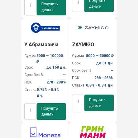
Получить
i
Получить
i
деньги
деньги
У Абрамовича
ZAYMIGO
Сумма
5000 — 100000
Сумма
5000 — 30000 ₽
₽
Срок
до 31 дн.
Срок
до 168 дн.
Срок без %
—
Срок без %
—
ПСК
288 - 288%
ПСК
270 - 288%
Ставка
0.8% - 0.8% дн.
Ставка
0.75% - 0.8%
дн.
Получить
i
деньги
Получить
i
деньги