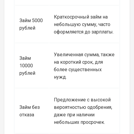
Краткосрочный займ на
Займ 5000
небольшую сумму, часто
рублей
оформляется до зарплаты.
Увеличенная сумма, также
Займ
на короткий срок, для
10000
более существенных
рублей
нужд.
Предложение с высокой
Займ без
вероятностью одобрения,
отказа
даже при наличии
небольших просрочек.