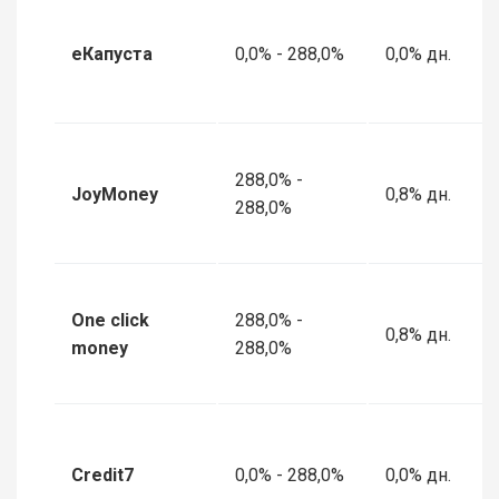
еКапуста
0,0% - 288,0%
0,0% дн.
288,0% -
JoyMoney
0,8% дн.
288,0%
One click
288,0% -
0,8% дн.
money
288,0%
Credit7
0,0% - 288,0%
0,0% дн.