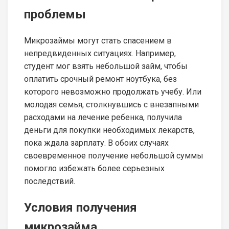
проблемы
Микрозаймы могут стать спасением в
непредвиденных ситуациях. Например,
студент мог взять небольшой займ, чтобы
оплатить срочный ремонт ноутбука, без
которого невозможно продолжать учебу. Или
молодая семья, столкнувшись с внезапными
расходами на лечение ребенка, получила
деньги для покупки необходимых лекарств,
пока ждала зарплату. В обоих случаях
своевременное получение небольшой суммы
помогло избежать более серьезных
последствий.
Условия получения
микрозайма