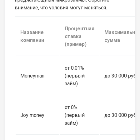
внимание, что условия могут меняться.
Процентная
Название
Максимальна
ставка
компании
сумма
(пример)
от 0.01%
Moneyman
(первый
до 30 000 руб.
займ)
от 0%
Joy money
(первый
до 30 000 руб.
займ)