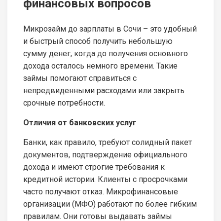
финансовых вопросов
Микрозайм до зарплаты в Сочи – это удобный
и быстрый способ получить небольшую
сумму денег, когда до получения основного
дохода осталось немного времени. Такие
займы помогают справиться с
непредвиденными расходами или закрыть
срочные потребности.
Отличия от банковских услуг
Банки, как правило, требуют солидный пакет
документов, подтверждение официального
дохода и имеют строгие требования к
кредитной истории. Клиенты с просрочками
часто получают отказ. Микрофинансовые
организации (МФО) работают по более гибким
правилам. Они готовы выдавать займы