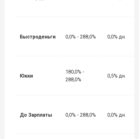
Быстроденьги
0,0% - 288,0%
0,0% дн.
180,0% -
Юкки
0,5% дн.
288,0%
До Зарплаты
0,0% - 288,0%
0,0% дн.