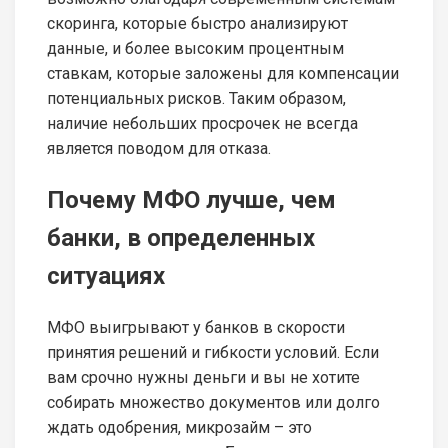
скоринга, которые быстро анализируют
данные, и более высоким процентным
ставкам, которые заложены для компенсации
потенциальных рисков. Таким образом,
наличие небольших просрочек не всегда
является поводом для отказа.
Почему МФО лучше, чем
банки, в определенных
ситуациях
МФО выигрывают у банков в скорости
принятия решений и гибкости условий. Если
вам срочно нужны деньги и вы не хотите
собирать множество документов или долго
ждать одобрения, микрозайм – это