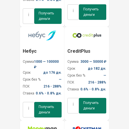
Получить
i
Получить
i
деньги
деньги
Небус
CreditPlus
Сумма
1000 — 100000
Сумма
3000 — 50000 ₽
₽
Срок
до 182 дн.
Срок
до 176 дн.
Срок без %
—
Срок без %
—
ПСК
216 - 288%
ПСК
216 - 288%
Ставка
0.6% - 0.8% дн.
Ставка
0.6% - 0.8% дн.
Получить
i
Получить
i
деньги
деньги