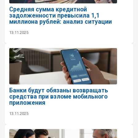
Средняя сумма кредитной
задолженности превысила 1,1
миллиона рублей: анализ ситуации
13.11.2025
Банки будут обязаны возвращать
средства при взломе мобильного
приложения
13.11.2025