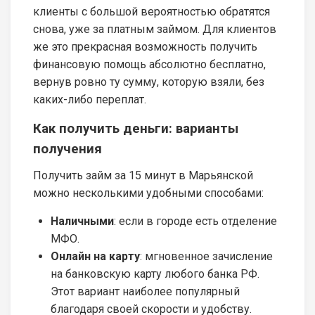
клиенты с большой вероятностью обратятся
снова, уже за платным займом. Для клиентов
же это прекрасная возможность получить
финансовую помощь абсолютно бесплатно,
вернув ровно ту сумму, которую взяли, без
каких-либо переплат.
Как получить деньги: варианты
получения
Получить займ за 15 минут в Марьянской
можно несколькими удобными способами:
Наличными
: если в городе есть отделение
МФО.
Онлайн на карту
: мгновенное зачисление
на банковскую карту любого банка РФ.
Этот вариант наиболее популярный
благодаря своей скорости и удобству.