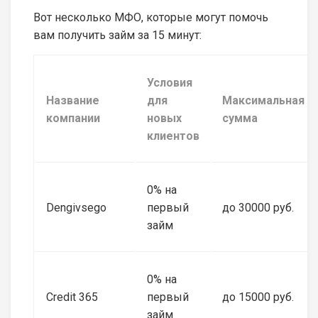
Вот несколько МФО, которые могут помочь
вам получить займ за 15 минут:
Условия
Название
для
Максимальная
компании
новых
сумма
клиентов
0% на
Dengivsego
первый
до 30000 руб.
займ
0% на
Credit 365
первый
до 15000 руб.
займ