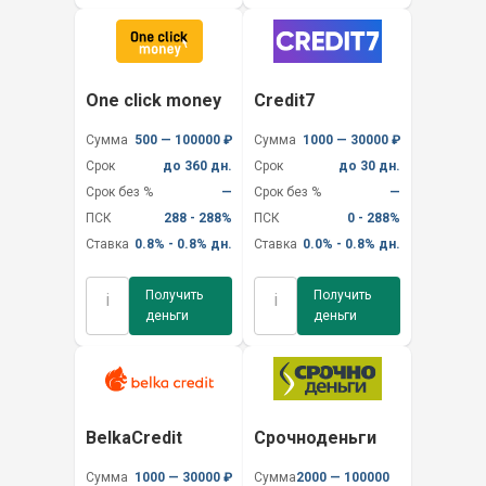
One click money
Credit7
Сумма
500 — 100000 ₽
Сумма
1000 — 30000 ₽
Срок
до 360 дн.
Срок
до 30 дн.
Срок без %
—
Срок без %
—
ПСК
288 - 288%
ПСК
0 - 288%
Ставка
0.8% - 0.8% дн.
Ставка
0.0% - 0.8% дн.
Получить
Получить
i
i
деньги
деньги
BelkaCredit
Срочноденьги
Сумма
1000 — 30000 ₽
Сумма
2000 — 100000