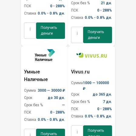
Срок без %
21 дн.
ПСК
0 - 288%
ПСК
0 - 288%
Ставка
0.0% - 0.8% дн.
Ставка
0.0% - 0.8% дн.
Получить
i
Получить
i
деньги
деньги
Умные
Vivus.ru
Наличные
Сумма
1000 — 100000
₽
Сумма
3000 — 30000 ₽
Срок
до 365 дн.
Срок
до 30 дн.
Срок без %
7 дн.
Срок без %
—
ПСК
0 - 288%
ПСК
0 - 288%
Ставка
0.0% - 0.8% дн.
Ставка
0.0% - 0.8% дн.
Получить
i
Получить
i