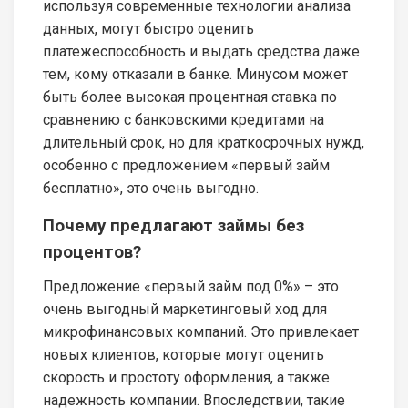
используя современные технологии анализа
данных, могут быстро оценить
платежеспособность и выдать средства даже
тем, кому отказали в банке. Минусом может
быть более высокая процентная ставка по
сравнению с банковскими кредитами на
длительный срок, но для краткосрочных нужд,
особенно с предложением «первый займ
бесплатно», это очень выгодно.
Почему предлагают займы без
процентов?
Предложение «первый займ под 0%» – это
очень выгодный маркетинговый ход для
микрофинансовых компаний. Это привлекает
новых клиентов, которые могут оценить
скорость и простоту оформления, а также
надежность компании. Впоследствии, такие