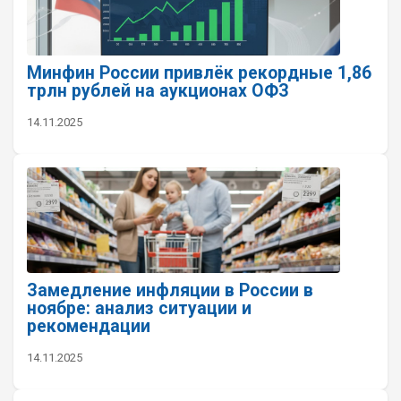
Минфин России привлёк рекордные 1,86
трлн рублей на аукционах ОФЗ
14.11.2025
Замедление инфляции в России в
ноябре: анализ ситуации и
рекомендации
14.11.2025