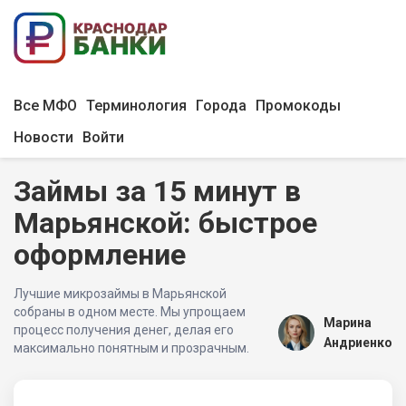
Все МФО
Терминология
Города
Промокоды
Новости
Войти
Займы за 15 минут в
Марьянской: быстрое
оформление
Лучшие микрозаймы в Марьянской
собраны в одном месте. Мы упрощаем
Марина
процесс получения денег, делая его
Андриенко
максимально понятным и прозрачным.