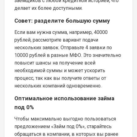
заемщиков с любой кредитной историей, что
делает их более доступными.
Совет: разделите большую сумму
Если вам нужна сумма, например, 40000
рублей, рассмотрите вариант подачи
нескольких заявок. Отправьте 4 заявки по
10000 рублей в разные МФО. Это значительно
повысит шансы на получение всей
необходимой суммы и может ускорить
процесс, так как вы получите ответы от
нескольких компаний одновременно.
Оптимальное использование займа
под 0%
Чтобы максимально выгодно пользоваться
предложением «Займ под 0%», старайтесь
обращаться в компании, в которых вы ранее