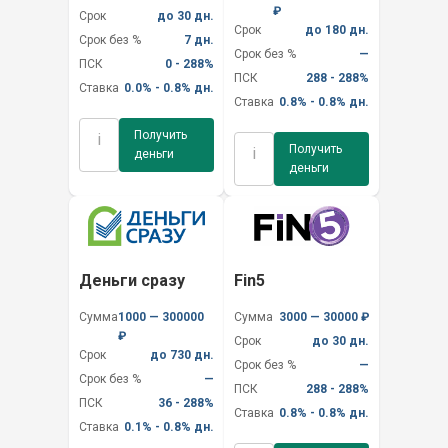
₽
Срок
до 30 дн.
Срок
до 180 дн.
Срок без %
7 дн.
Срок без %
—
ПСК
0 - 288%
ПСК
288 - 288%
Ставка
0.0% - 0.8% дн.
Ставка
0.8% - 0.8% дн.
Получить
i
Получить
i
деньги
деньги
Деньги сразу
Fin5
Сумма
1000 — 300000
Сумма
3000 — 30000 ₽
₽
Срок
до 30 дн.
Срок
до 730 дн.
Срок без %
—
Срок без %
—
ПСК
288 - 288%
ПСК
36 - 288%
Ставка
0.8% - 0.8% дн.
Ставка
0.1% - 0.8% дн.