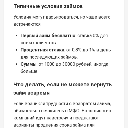
Типичные условия займов
Условия могут варьироваться, но чаще всего
встречаются:
Первый займ бесплатно
: ставка 0% для
новых клиентов.
Процентная ставка
: от 0,8% до 1% в день
для последующих займов.
Суммы
: от 1000 до 30000 рублей, иногда
больше.
Что делать, если не можете вернуть
займ вовремя
Если возникли трудности с возвратом займа,
обязательно свяжитесь с МФО. Большинство
компаний идут навстречу и предлагают
варианты продления срока займа или