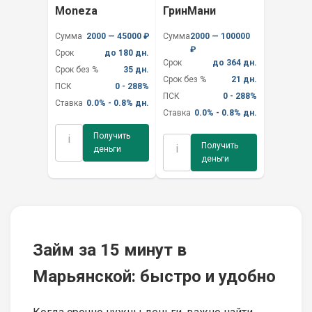
Moneza
ГринМани
Сумма
2000 — 45000 ₽
Сумма
2000 — 100000
₽
Срок
до 180 дн.
Срок
до 364 дн.
Срок без %
35 дн.
Срок без %
21 дн.
ПСК
0 - 288%
ПСК
0 - 288%
Ставка
0.0% - 0.8% дн.
Ставка
0.0% - 0.8% дн.
Получить
i
Получить
i
деньги
деньги
Займ за 15 минут в
Марьянской: быстро и удобно