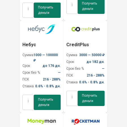
Получить
i
Получить
i
деньги
деньги
Небус
CreditPlus
Сумма
1000 — 100000
Сумма
3000 — 50000 ₽
₽
Срок
до 182 дн.
Срок
до 176 дн.
Срок без %
—
Срок без %
—
ПСК
216 - 288%
ПСК
216 - 288%
Ставка
0.6% - 0.8% дн.
Ставка
0.6% - 0.8% дн.
Получить
i
Получить
i
деньги
деньги