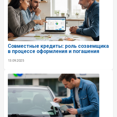
Совместные кредиты: роль созаемщика
в процессе оформления и погашения
13.09.2025