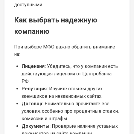
доступными.
Как выбрать надежную
компанию
При выборе МФО важно обратить внимание
на:
Лицензия:
Убедитесь, что у компании есть
действующая лицензия от Центробанка
РФ.
Репутация:
Изучите отзывы других
заемщиков на независимых сайтах.
Договор:
Внимательно прочитайте все
условия, особенно про процентные ставки,
комиссии и штрафы.
Документы:
Проверьте наличие уставных
документов на сайте компании.