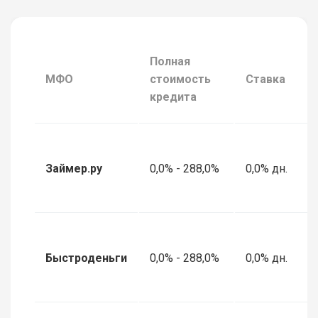
Полная
МФО
стоимость
Ставка
кредита
Займер.ру
0,0% - 288,0%
0,0% дн.
Быстроденьги
0,0% - 288,0%
0,0% дн.