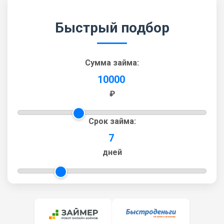
Быстрый подбор
Сумма займа:
10000
₽
Срок займа:
7
дней