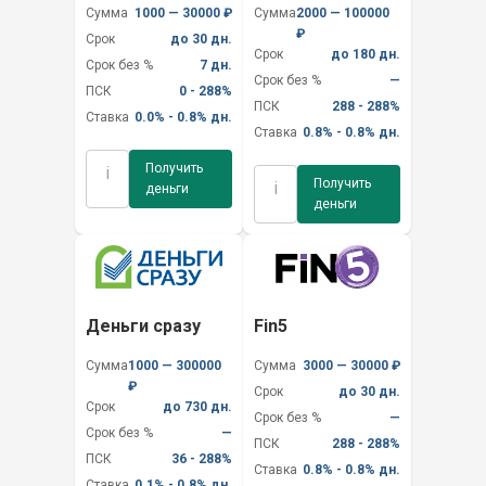
Сумма
1000 — 30000 ₽
Сумма
2000 — 100000
₽
Срок
до 30 дн.
Срок
до 180 дн.
Срок без %
7 дн.
Срок без %
—
ПСК
0 - 288%
ПСК
288 - 288%
Ставка
0.0% - 0.8% дн.
Ставка
0.8% - 0.8% дн.
Получить
i
Получить
i
деньги
деньги
Деньги сразу
Fin5
Сумма
1000 — 300000
Сумма
3000 — 30000 ₽
₽
Срок
до 30 дн.
Срок
до 730 дн.
Срок без %
—
Срок без %
—
ПСК
288 - 288%
ПСК
36 - 288%
Ставка
0.8% - 0.8% дн.
Ставка
0.1% - 0.8% дн.