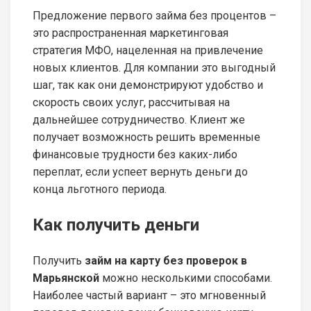
Предложение первого займа без процентов –
это распространенная маркетинговая
стратегия МФО, нацеленная на привлечение
новых клиентов. Для компании это выгодный
шаг, так как они демонстрируют удобство и
скорость своих услуг, рассчитывая на
дальнейшее сотрудничество. Клиент же
получает возможность решить временные
финансовые трудности без каких-либо
переплат, если успеет вернуть деньги до
конца льготного периода.
Как получить деньги
Получить
займ на карту без проверок в
Марьянской
можно несколькими способами.
Наиболее частый вариант – это мгновенный