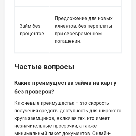
Предложение для новых
Займ без
клиентов, без переплаты
процентов
при своевременном
погашении.
Частые вопросы
Какие преимущества займа на карту
без проверок?
Ключевые преимущества – это скорость
получения средств, доступность для широкого
круга заемщиков, включая тех, кто имеет
незначительные просрочки, а также
минимальный пакет документов. Онлайн-