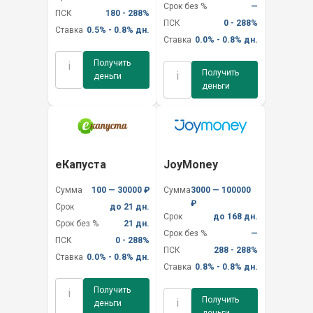
Срок без %
—
ПСК
180 - 288%
ПСК
0 - 288%
Ставка
0.5% - 0.8% дн.
Ставка
0.0% - 0.8% дн.
Получить
i
Получить
i
деньги
деньги
еКапуста
JoyMoney
Сумма
100 — 30000 ₽
Сумма
3000 — 100000
₽
Срок
до 21 дн.
Срок
до 168 дн.
Срок без %
21 дн.
Срок без %
—
ПСК
0 - 288%
ПСК
288 - 288%
Ставка
0.0% - 0.8% дн.
Ставка
0.8% - 0.8% дн.
Получить
i
Получить
i
деньги