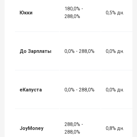
180,0% -
Юкки
0,5% дн.
288,0%
До Зарплаты
0,0% - 288,0%
0,0% дн.
еКапуста
0,0% - 288,0%
0,0% дн.
288,0% -
JoyMoney
0,8% дн.
288,0%