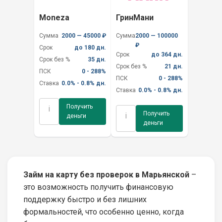
Moneza
ГринМани
Сумма
2000 — 45000 ₽
Сумма
2000 — 100000
₽
Срок
до 180 дн.
Срок
до 364 дн.
Срок без %
35 дн.
Срок без %
21 дн.
ПСК
0 - 288%
ПСК
0 - 288%
Ставка
0.0% - 0.8% дн.
Ставка
0.0% - 0.8% дн.
Получить
i
Получить
i
деньги
деньги
Займ на карту без проверок в Марьянской
–
это возможность получить финансовую
поддержку быстро и без лишних
формальностей, что особенно ценно, когда