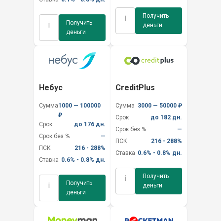
Получить
i
Получить
i
деньги
деньги
Небус
CreditPlus
Сумма
1000 — 100000
Сумма
3000 — 50000 ₽
₽
Срок
до 182 дн.
Срок
до 176 дн.
Срок без %
—
Срок без %
—
ПСК
216 - 288%
ПСК
216 - 288%
Ставка
0.6% - 0.8% дн.
Ставка
0.6% - 0.8% дн.
Получить
i
Получить
i
деньги
деньги