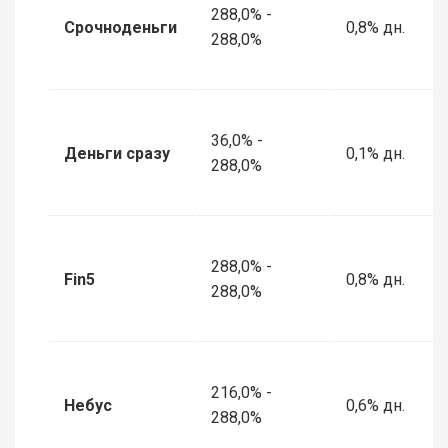
288,0% -
Срочноденьги
0,8% дн.
288,0%
36,0% -
Деньги сразу
0,1% дн.
288,0%
288,0% -
Fin5
0,8% дн.
288,0%
216,0% -
Небус
0,6% дн.
288,0%