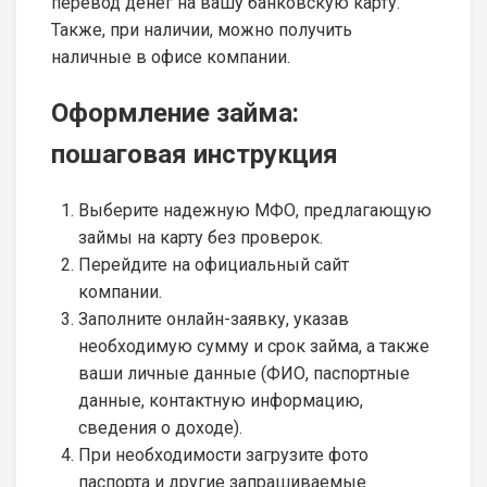
перевод денег на вашу банковскую карту.
Также, при наличии, можно получить
наличные в офисе компании.
Оформление займа:
пошаговая инструкция
Выберите надежную МФО, предлагающую
займы на карту без проверок.
Перейдите на официальный сайт
компании.
Заполните онлайн-заявку, указав
необходимую сумму и срок займа, а также
ваши личные данные (ФИО, паспортные
данные, контактную информацию,
сведения о доходе).
При необходимости загрузите фото
паспорта и другие запрашиваемые