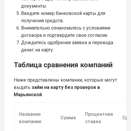
документы.
Введите номер банковской карты для
получения средств.
Внимательно ознакомьтесь с условиями
договора и подтвердите свое согласие.
Дождитесь одобрения заявки и перевода
денег на карту.
Таблица сравнения компаний
Ниже представлены компании, которые могут
выдать
займ на карту без проверок в
Марьянской
:
Название
Процентная
Сумма
Сро
компании
ставка