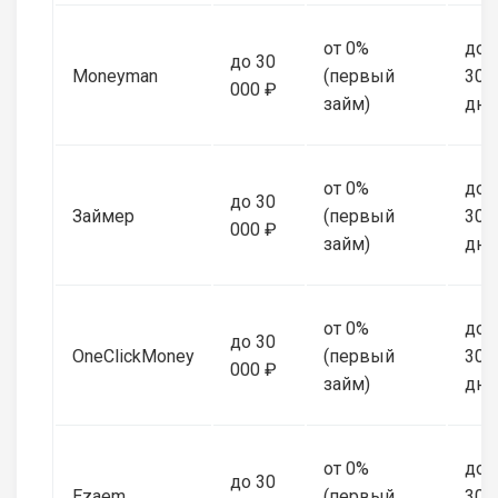
от 0%
до
до 30
Moneyman
(первый
30
000 ₽
займ)
дне
от 0%
до
до 30
Займер
(первый
30
000 ₽
займ)
дне
от 0%
до
до 30
OneClickMoney
(первый
30
000 ₽
займ)
дне
от 0%
до
до 30
Ezaem
(первый
30