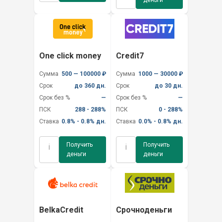
деньги
One click money
Credit7
Сумма
500 — 100000 ₽
Сумма
1000 — 30000 ₽
Срок
до 360 дн.
Срок
до 30 дн.
Срок без %
—
Срок без %
—
ПСК
288 - 288%
ПСК
0 - 288%
Ставка
0.8% - 0.8% дн.
Ставка
0.0% - 0.8% дн.
Получить
Получить
i
i
деньги
деньги
BelkaCredit
Срочноденьги