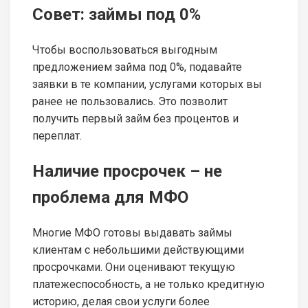
Совет: займы под 0%
Чтобы воспользоваться выгодным
предложением займа под 0%, подавайте
заявки в те компании, услугами которых вы
ранее не пользовались. Это позволит
получить первый займ без процентов и
переплат.
Наличие просрочек – не
проблема для МФО
Многие МФО готовы выдавать займы
клиентам с небольшими действующими
просрочками. Они оценивают текущую
платежеспособность, а не только кредитную
историю, делая свои услуги более