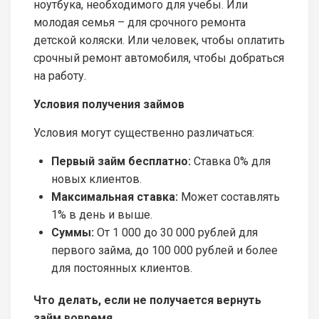
ноутбука, необходимого для учебы. Или
молодая семья – для срочного ремонта
детской коляски. Или человек, чтобы оплатить
срочный ремонт автомобиля, чтобы добраться
на работу.
Условия получения займов
Условия могут существенно различаться:
Первый займ бесплатно:
Ставка 0% для
новых клиентов.
Максимальная ставка:
Может составлять
1% в день и выше.
Суммы:
От 1 000 до 30 000 рублей для
первого займа, до 100 000 рублей и более
для постоянных клиентов.
Что делать, если не получается вернуть
займ вовремя