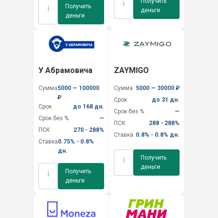
Получить
i
Получить
i
деньги
деньги
У Абрамовича
ZAYMIGO
Сумма
5000 — 100000
Сумма
5000 — 30000 ₽
₽
Срок
до 31 дн.
Срок
до 168 дн.
Срок без %
—
Срок без %
—
ПСК
288 - 288%
ПСК
270 - 288%
Ставка
0.8% - 0.8% дн.
Ставка
0.75% - 0.8%
дн.
Получить
i
деньги
Получить
i
деньги