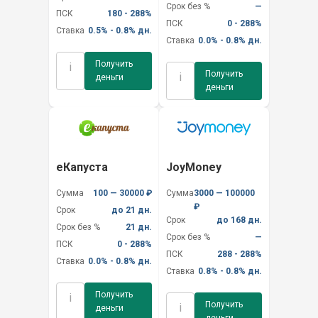
Срок без %
—
ПСК
180 - 288%
ПСК
0 - 288%
Ставка
0.5% - 0.8% дн.
Ставка
0.0% - 0.8% дн.
Получить
i
Получить
i
деньги
деньги
еКапуста
JoyMoney
Сумма
100 — 30000 ₽
Сумма
3000 — 100000
₽
Срок
до 21 дн.
Срок
до 168 дн.
Срок без %
21 дн.
Срок без %
—
ПСК
0 - 288%
ПСК
288 - 288%
Ставка
0.0% - 0.8% дн.
Ставка
0.8% - 0.8% дн.
Получить
i
Получить
i
деньги