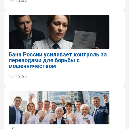
14.11.2025
Банк России усиливает контроль за
переводами для борьбы с
мошенничеством
13.11.2025