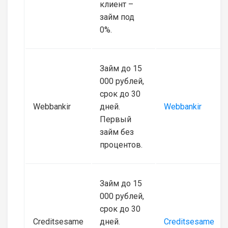
клиент –
займ под
0%.
Займ до 15
000 рублей,
срок до 30
Webbankir
дней.
Webbankir
Первый
займ без
процентов.
Займ до 15
000 рублей,
срок до 30
Creditsesame
дней.
Creditsesame