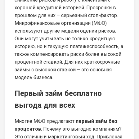
хорошей кредитной историей. Просрочки в
прошлом для них – серьезный стоп-фактор.
Микрофинансовые организации (МФО)
используют другие модели оценки рисков.
Они могут учитывать не только кредитную
историю, но и текущую платежеспособность, а
также компенсировать риски более высокой
процентной ставкой. Для них краткосрочные
займы с высокой ставкой – это основная
модель бизнеса.
Первый займ бесплатно
выгода для всех
Многие МФО предлагают
первый займ без
процентов
. Почему это выгодно компаниям?
Это отличный маркетинговый ход. Привлекая