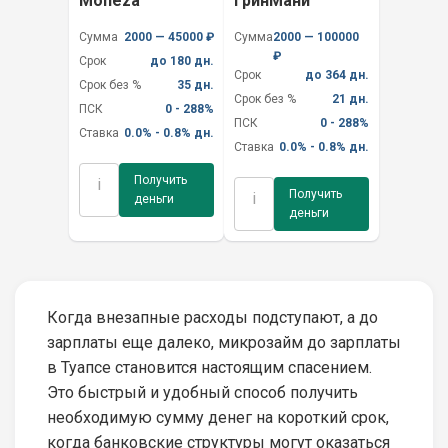
Moneza
ГринМани
Сумма
2000 — 45000 ₽
Сумма
2000 — 100000
₽
Срок
до 180 дн.
Срок
до 364 дн.
Срок без %
35 дн.
Срок без %
21 дн.
ПСК
0 - 288%
ПСК
0 - 288%
Ставка
0.0% - 0.8% дн.
Ставка
0.0% - 0.8% дн.
Получить
i
Получить
i
деньги
деньги
Когда внезапные расходы подступают, а до
зарплаты еще далеко, микрозайм до зарплаты
в Туапсе становится настоящим спасением.
Это быстрый и удобный способ получить
необходимую сумму денег на короткий срок,
когда банковские структуры могут оказаться