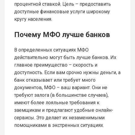
процентной ставкой. Цель – предоставить
доступные финансовые услуги широкому
кругу населения.
Почему МФО лучше банков
В определенных ситуациях МФО
действительно могут быть лучше банков. Их
главное преимущество – скорость и
доступность. Если вам срочно нужны деньги, а
банк отказывает или требует много
документов, МФО – ваш вариант. Они не
требуют залога (в большинстве случаев),
имеют более лояльные требования к
заемщикам и предлагают удобные онлайн-
сервисы. Это делает их незаменимыми
помощниками в экстренных ситуациях.