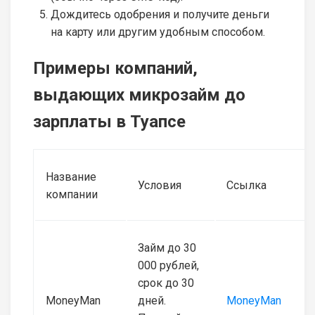
Дождитесь одобрения и получите деньги
на карту или другим удобным способом.
Примеры компаний,
выдающих микрозайм до
зарплаты в Туапсе
Название
Условия
Ссылка
компании
Займ до 30
000 рублей,
срок до 30
MoneyMan
дней.
MoneyMan