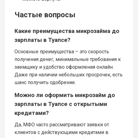
Частые вопросы
Какие преимущества микрозайма до
зарплаты в Туапсе?
Основные преимущества – это скорость
получения денег, минимальные требования к
заемщику и удобство оформления онлайн.
Даже при наличии небольших просрочек, есть
шанс получить одобрение.
Можно ли оформить микрозайм до
зарплаты в Туапсе с открытыми
кредитами?
Да, МФО часто рассматривают заявки от
клиентов с действующими кредитами в