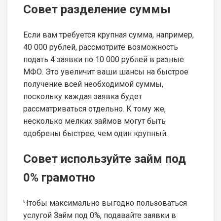
Совет разделение суммы
Если вам требуется крупная сумма, например,
40 000 рублей, рассмотрите возможность
подать 4 заявки по 10 000 рублей в разные
МФО. Это увеличит ваши шансы на быстрое
получение всей необходимой суммы,
поскольку каждая заявка будет
рассматриваться отдельно. К тому же,
несколько мелких займов могут быть
одобрены быстрее, чем один крупный.
Совет используйте займ под
0% грамотно
Чтобы максимально выгодно пользоваться
услугой Займ под 0%, подавайте заявки в