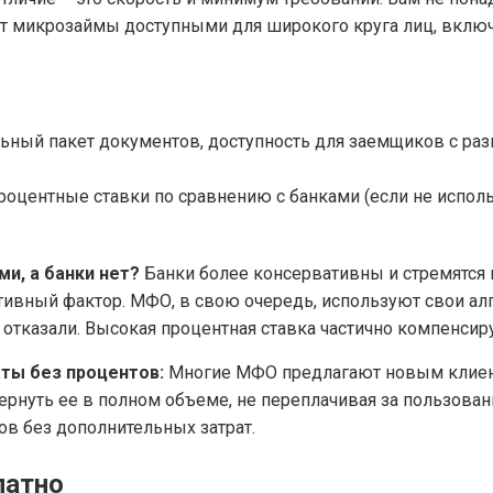
ет микрозаймы доступными для широкого круга лиц, включа
ный пакет документов, доступность для заемщиков с раз
оцентные ставки по сравнению с банками (если не исполь
и, а банки нет?
Банки более консервативны и стремятся 
тивный фактор. МФО, в свою очередь, используют свои а
отказали. Высокая процентная ставка частично компенси
ты без процентов:
Многие МФО предлагают новым клиента
рнуть ее в полном объеме, не переплачивая за пользован
в без дополнительных затрат.
латно