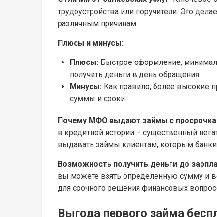
трудоустройства или поручители. Это дела
различным причинам.
Плюсы и минусы:
Плюсы:
Быстрое оформление, минималь
получить деньги в день обращения.
Минусы:
Как правило, более высокие пр
суммы и сроки.
Почему МФО выдают займы с просрочкам
в кредитной истории – существенный нега
выдавать займы клиентам, которым банки 
Возможность получить деньги до зарпла
вы можете взять определенную сумму и ве
для срочного решения финансовых вопросо
Выгода первого займа бесп