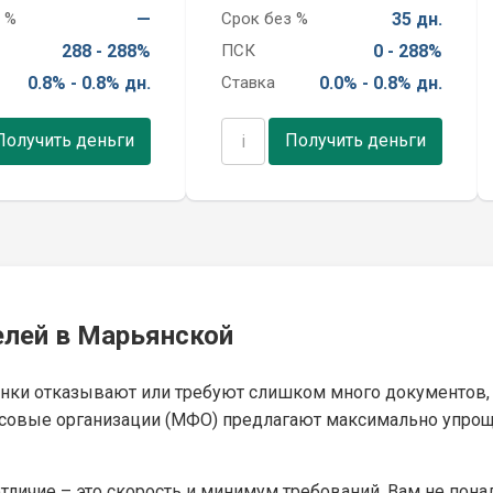
 %
—
Срок без %
35 дн.
288 - 288%
ПСК
0 - 288%
0.8% - 0.8% дн.
Ставка
0.0% - 0.8% дн.
Получить деньги
Получить деньги
i
елей в Марьянской
анки отказывают или требуют слишком много документов, 
совые организации (МФО) предлагают максимально упрощ
личие – это скорость и минимум требований. Вам не пона