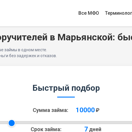
Все МФО
Терминоло
оручителей в Марьянской: б
ые займы в одном месте.
ьги без задержек и отказов.
Быстрый подбор
10000
Сумма займа:
₽
7
Срок займа:
дней