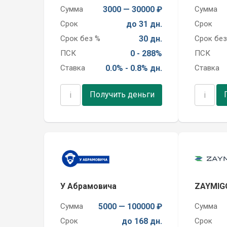
Сумма
3000 — 30000 ₽
Сумма
Срок
до 31 дн.
Срок
Срок без %
30 дн.
Срок без
ПСК
0 - 288%
ПСК
Ставка
0.0% - 0.8% дн.
Ставка
Получить деньги
i
i
У Абрамовича
ZAYMIG
Сумма
5000 — 100000 ₽
Сумма
Срок
до 168 дн.
Срок