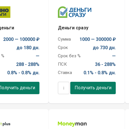
деньги
Деньги сразу
2000 — 100000 ₽
Сумма
1000 — 300000 ₽
до 180 дн.
Срок
до 730 дн.
 %
—
Срок без %
—
288 - 288%
ПСК
36 - 288%
0.8% - 0.8% дн.
Ставка
0.1% - 0.8% дн.
Получить деньги
Получить деньги
i