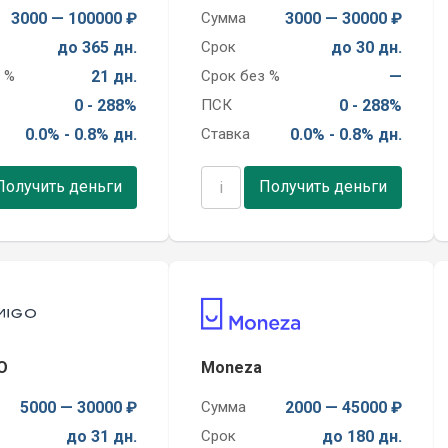
3000 — 100000 ₽
Сумма
3000 — 30000 ₽
до 365 дн.
Срок
до 30 дн.
 %
21 дн.
Срок без %
—
0 - 288%
ПСК
0 - 288%
0.0% - 0.8% дн.
Ставка
0.0% - 0.8% дн.
Получить деньги
Получить деньги
i
O
Moneza
5000 — 30000 ₽
Сумма
2000 — 45000 ₽
до 31 дн.
Срок
до 180 дн.