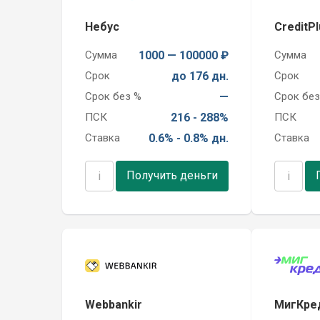
Небус
CreditPl
Сумма
1000 — 100000 ₽
Сумма
Срок
до 176 дн.
Срок
Срок без %
—
Срок без
ПСК
216 - 288%
ПСК
Ставка
0.6% - 0.8% дн.
Ставка
Получить деньги
i
i
Webbankir
МигКре