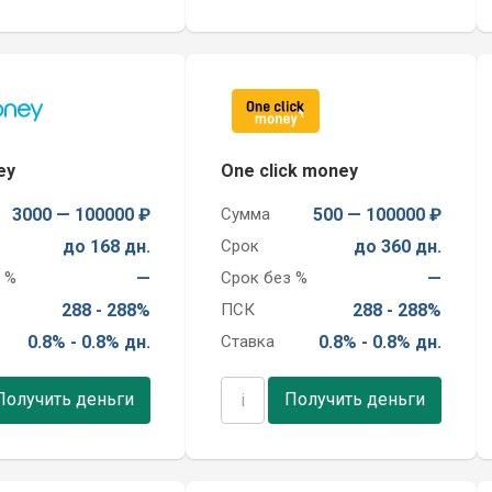
ey
One click money
3000 — 100000 ₽
Сумма
500 — 100000 ₽
до 168 дн.
Срок
до 360 дн.
 %
—
Срок без %
—
288 - 288%
ПСК
288 - 288%
0.8% - 0.8% дн.
Ставка
0.8% - 0.8% дн.
Получить деньги
Получить деньги
i