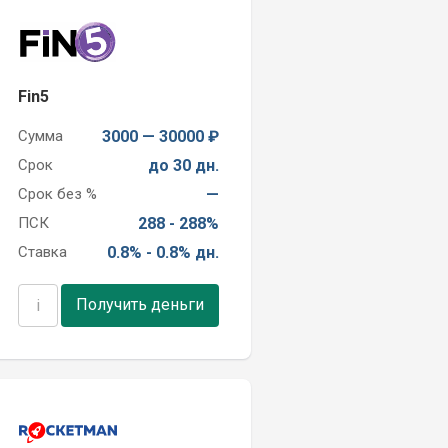
Fin5
Сумма
3000 — 30000 ₽
Срок
до 30 дн.
Срок без %
—
ПСК
288 - 288%
Ставка
0.8% - 0.8% дн.
Получить деньги
i