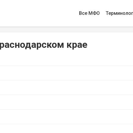
Все МФО
Терминоло
Краснодарском крае