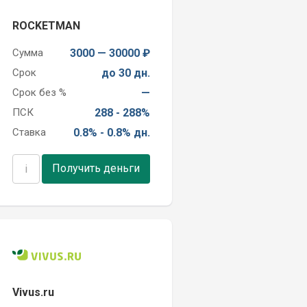
ROCKETMAN
Сумма
3000 — 30000 ₽
Срок
до 30 дн.
Срок без %
—
ПСК
288 - 288%
Ставка
0.8% - 0.8% дн.
Получить деньги
i
Vivus.ru