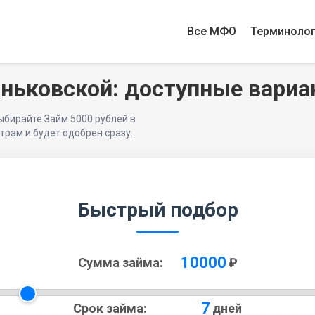
Все МФО
Терминоло
иньковской: доступные вари
ыбирайте Займ 5000 рублей в
трам и будет одобрен сразу.
Быстрый подбор
10000
Сумма займа:
₽
7
Срок займа:
дней