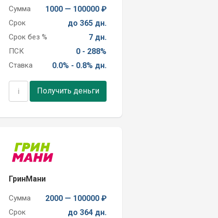
Сумма
1000 — 100000 ₽
Срок
до 365 дн.
Срок без %
7 дн.
ПСК
0 - 288%
Ставка
0.0% - 0.8% дн.
Получить деньги
i
ГринМани
Сумма
2000 — 100000 ₽
Срок
до 364 дн.