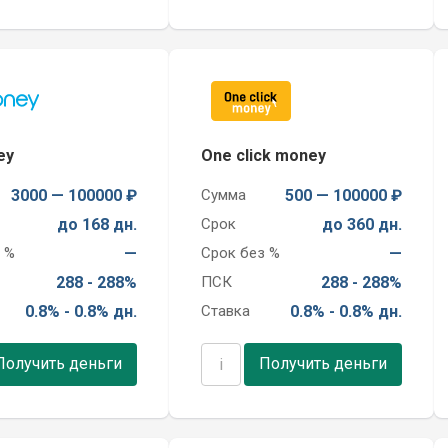
ey
One click money
3000 — 100000 ₽
Сумма
500 — 100000 ₽
до 168 дн.
Срок
до 360 дн.
 %
—
Срок без %
—
288 - 288%
ПСК
288 - 288%
0.8% - 0.8% дн.
Ставка
0.8% - 0.8% дн.
Получить деньги
Получить деньги
i