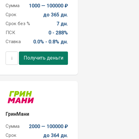
Сумма
1000 — 100000 ₽
Срок
до 365 дн.
Срок без %
7 дн.
ПСК
0 - 288%
Ставка
0.0% - 0.8% дн.
Получить деньги
i
ГринМани
Сумма
2000 — 100000 ₽
Срок
до 364 дн.