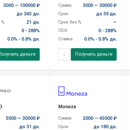
3000 — 100000 ₽
Сумма
3000 — 30000 ₽
до 365 дн.
Срок
до 30 дн.
 %
21 дн.
Срок без %
—
0 - 288%
ПСК
0 - 288%
0.0% - 0.8% дн.
Ставка
0.0% - 0.8% дн.
Получить деньги
Получить деньги
i
O
Moneza
5000 — 30000 ₽
Сумма
2000 — 45000 ₽
до 31 дн.
Срок
до 180 дн.