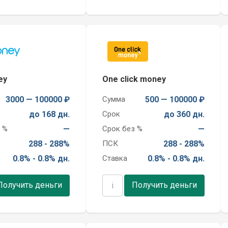
ey
One click money
3000 — 100000 ₽
Сумма
500 — 100000 ₽
до 168 дн.
Срок
до 360 дн.
 %
—
Срок без %
—
288 - 288%
ПСК
288 - 288%
0.8% - 0.8% дн.
Ставка
0.8% - 0.8% дн.
Получить деньги
Получить деньги
i