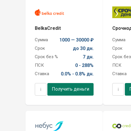
BelkaCredit
Срочно
Сумма
1000 — 30000 ₽
Сумма
Срок
до 30 дн.
Срок
Срок без %
7 дн.
Срок без
ПСК
0 - 288%
ПСК
Ставка
0.0% - 0.8% дн.
Ставка
Получить деньги
i
i