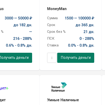
us
MoneyMan
3000 — 50000 ₽
Сумма
1500 — 100000 ₽
до 182 дн.
Срок
до 365 дн.
 %
—
Срок без %
21 дн.
216 - 288%
ПСК
0 - 288%
0.6% - 0.8% дн.
Ставка
0.0% - 0.8% дн.
Получить деньги
Получить деньги
i
дит
Умные Наличные