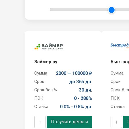
Займер.ру
Быстро
Сумма
2000 — 100000 ₽
Сумма
Срок
до 365 дн.
Срок
Срок без %
30 дн.
Срок без
ПСК
0 - 288%
ПСК
Ставка
0.0% - 0.8% дн.
Ставка
Получить деньги
i
i