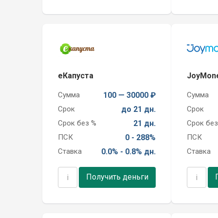
еКапуста
JoyMon
Сумма
100 — 30000 ₽
Сумма
Срок
до 21 дн.
Срок
Срок без %
21 дн.
Срок без
ПСК
0 - 288%
ПСК
Ставка
0.0% - 0.8% дн.
Ставка
Получить деньги
i
i