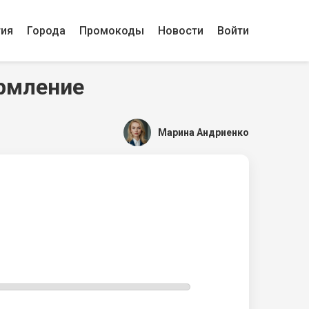
гия
Города
Промокоды
Новости
Войти
ормление
Марина Андриенко