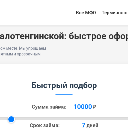
Все МФО
Терминоло
Малотенгинской: быстрое оф
ном месте. Мы упрощаем
нятным и прозрачным.
Быстрый подбор
10000
Сумма займа:
₽
7
Срок займа:
дней