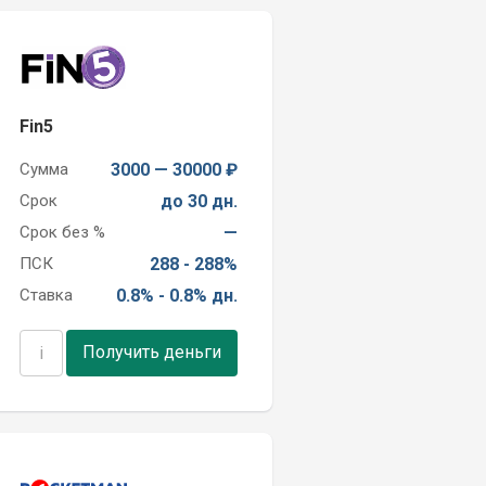
Fin5
Сумма
3000 — 30000 ₽
Срок
до 30 дн.
Срок без %
—
ПСК
288 - 288%
Ставка
0.8% - 0.8% дн.
Получить деньги
i