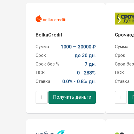
BelkaCredit
Срочно
Сумма
1000 — 30000 ₽
Сумма
Срок
до 30 дн.
Срок
Срок без %
7 дн.
Срок без
ПСК
0 - 288%
ПСК
Ставка
0.0% - 0.8% дн.
Ставка
Получить деньги
i
i