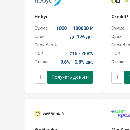
Небус
CreditPl
Сумма
1000 — 100000 ₽
Сумма
Срок
до 176 дн.
Срок
Срок без %
—
Срок без
ПСК
216 - 288%
ПСК
Ставка
0.6% - 0.8% дн.
Ставка
Получить деньги
i
i
Webbankir
МигКре