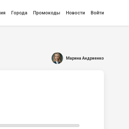
гия
Города
Промокоды
Новости
Войти
Марина Андриенко