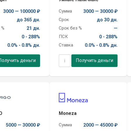
3000 — 100000 ₽
Сумма
3000 — 30000 ₽
до 365 дн.
Срок
до 30 дн.
 %
21 дн.
Срок без %
—
0 - 288%
ПСК
0 - 288%
0.0% - 0.8% дн.
Ставка
0.0% - 0.8% дн.
Получить деньги
Получить деньги
i
O
Moneza
5000 — 30000 ₽
Сумма
2000 — 45000 ₽