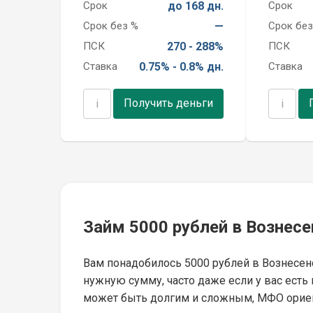
Срок
до 168 дн.
Срок
Срок без %
—
Срок без
ПСК
270 - 288%
ПСК
Ставка
0.75% - 0.8% дн.
Ставка
Получить деньги
i
i
Займ 5000 рублей в Вознесе
Вам понадобилось 5000 рублей в Вознесе
нужную сумму, часто даже если у вас есть
может быть долгим и сложным, МФО ориен