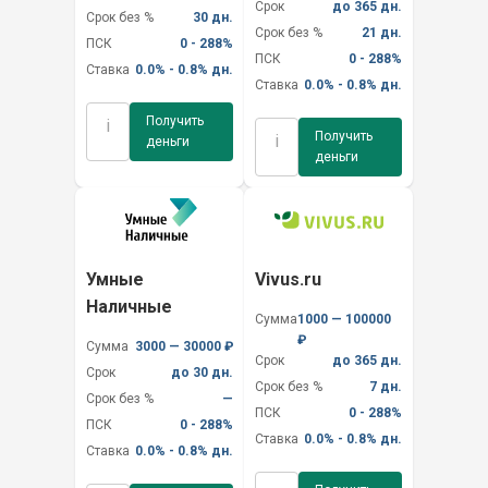
Срок
до 365 дн.
Срок без %
30 дн.
Срок без %
21 дн.
ПСК
0 - 288%
ПСК
0 - 288%
Ставка
0.0% - 0.8% дн.
Ставка
0.0% - 0.8% дн.
Получить
i
Получить
i
деньги
деньги
Умные
Vivus.ru
Наличные
Сумма
1000 — 100000
₽
Сумма
3000 — 30000 ₽
Срок
до 365 дн.
Срок
до 30 дн.
Срок без %
7 дн.
Срок без %
—
ПСК
0 - 288%
ПСК
0 - 288%
Ставка
0.0% - 0.8% дн.
Ставка
0.0% - 0.8% дн.