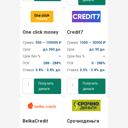
деньги
One click money
Credit7
Сумма
500 — 100000 ₽
Сумма
1000 — 30000 ₽
Срок
до 360 дн.
Срок
до 30 дн.
Срок без %
—
Срок без %
—
ПСК
288 - 288%
ПСК
0 - 288%
Ставка
0.8% - 0.8% дн.
Ставка
0.0% - 0.8% дн.
Получить
Получить
i
i
деньги
деньги
BelkaCredit
Срочноденьги