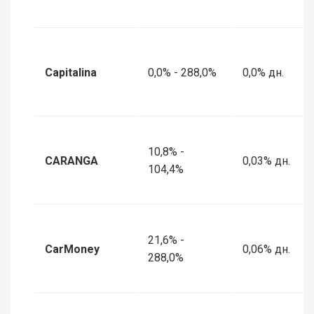
Capitalina
0,0% - 288,0%
0,0% дн.
10,8% -
CARANGA
0,03% дн.
104,4%
21,6% -
CarMoney
0,06% дн.
288,0%