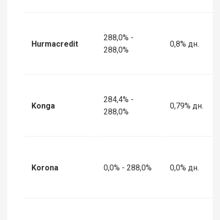
288,0% -
Hurmacredit
0,8% дн.
288,0%
284,4% -
Konga
0,79% дн.
288,0%
Korona
0,0% - 288,0%
0,0% дн.