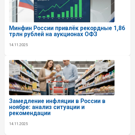
Минфин России привлёк рекордные 1,86
трлн рублей на аукционах ОФЗ
14.11.2025
Замедление инфляции в России в
ноябре: анализ ситуации и
рекомендации
14.11.2025