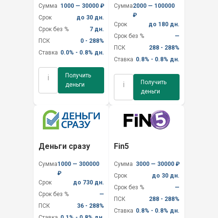
Сумма
1000 — 30000 ₽
Сумма
2000 — 100000
₽
Срок
до 30 дн.
Срок
до 180 дн.
Срок без %
7 дн.
Срок без %
—
ПСК
0 - 288%
ПСК
288 - 288%
Ставка
0.0% - 0.8% дн.
Ставка
0.8% - 0.8% дн.
Получить
i
Получить
i
деньги
деньги
Деньги сразу
Fin5
Сумма
1000 — 300000
Сумма
3000 — 30000 ₽
₽
Срок
до 30 дн.
Срок
до 730 дн.
Срок без %
—
Срок без %
—
ПСК
288 - 288%
ПСК
36 - 288%
Ставка
0.8% - 0.8% дн.
Ставка
0.1% - 0.8% дн.