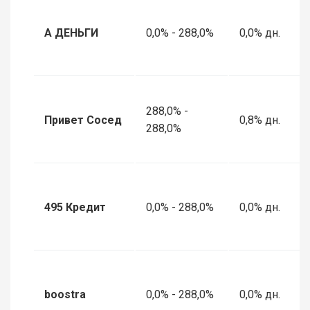
А ДЕНЬГИ
0,0% - 288,0%
0,0% дн.
288,0% -
Привет Сосед
0,8% дн.
288,0%
495 Кредит
0,0% - 288,0%
0,0% дн.
boostra
0,0% - 288,0%
0,0% дн.