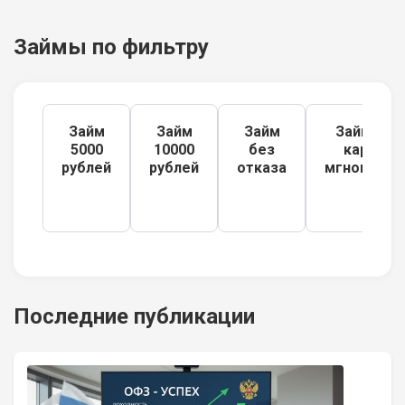
Займы по фильтру
Займ
Займ
Займ
Займ на
5000
10000
без
карту
рублей
рублей
отказа
мгновенно
Последние публикации