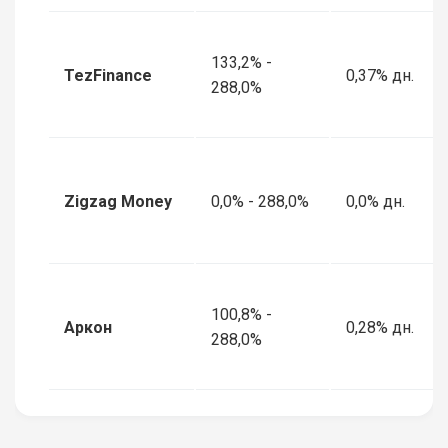
133,2% -
TezFinance
0,37% дн.
288,0%
Zigzag Money
0,0% - 288,0%
0,0% дн.
100,8% -
Аркон
0,28% дн.
288,0%