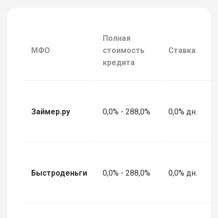
Полная
МФО
стоимость
Ставка
кредита
Займер.ру
0,0% - 288,0%
0,0% дн.
Быстроденьги
0,0% - 288,0%
0,0% дн.