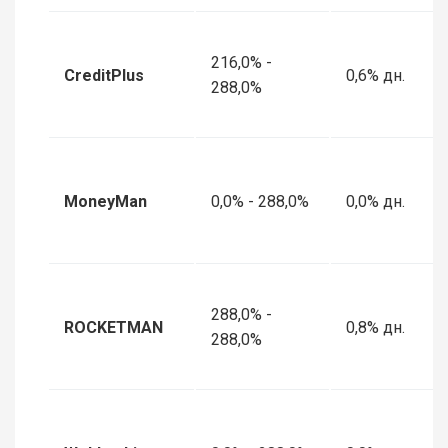
216,0% -
CreditPlus
0,6% дн.
288,0%
MoneyMan
0,0% - 288,0%
0,0% дн.
288,0% -
ROCKETMAN
0,8% дн.
288,0%