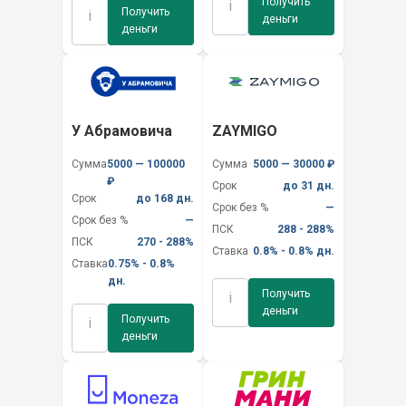
Получить
i
Получить
i
деньги
деньги
У Абрамовича
ZAYMIGO
Сумма
5000 — 100000
Сумма
5000 — 30000 ₽
₽
Срок
до 31 дн.
Срок
до 168 дн.
Срок без %
—
Срок без %
—
ПСК
288 - 288%
ПСК
270 - 288%
Ставка
0.8% - 0.8% дн.
Ставка
0.75% - 0.8%
дн.
Получить
i
деньги
Получить
i
деньги