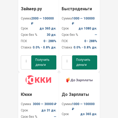
Займер.ру
Быстроденьги
Сумма
2000 — 100000
Сумма
1000 — 100000
₽
₽
Срок
до 365 дн.
Срок
до 1080 дн.
Срок без %
30 дн.
Срок без %
—
ПСК
0 - 288%
ПСК
0 - 288%
Ставка
0.0% - 0.8% дн.
Ставка
0.0% - 0.8% дн.
Получить
Получить
i
i
деньги
деньги
Юкки
До Зарплаты
Сумма
3000 — 30000 ₽
Сумма
1000 — 100000
₽
Срок
до 31 дн.
Срок
до 365 дн.
Срок без %
—