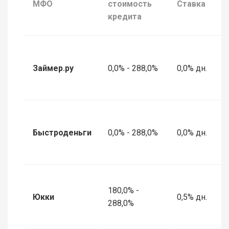
МФО
стоимость
Ставка
кредита
Займер.ру
0,0% - 288,0%
0,0% дн.
Быстроденьги
0,0% - 288,0%
0,0% дн.
180,0% -
Юкки
0,5% дн.
288,0%