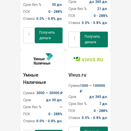
Срок
до 365 дн.
Срок без %
30 дн.
Срок без %
21 дн.
ПСК
0 - 288%
ПСК
0 - 288%
Ставка
0.0% - 0.8% дн.
Ставка
0.0% - 0.8% дн.
Получить
i
Получить
i
деньги
деньги
Умные
Vivus.ru
Наличные
Сумма
1000 — 100000
₽
Сумма
3000 — 30000 ₽
Срок
до 365 дн.
Срок
до 30 дн.
Срок без %
7 дн.
Срок без %
—
ПСК
0 - 288%
ПСК
0 - 288%
Ставка
0.0% - 0.8% дн.
Ставка
0.0% - 0.8% дн.