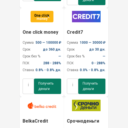
деньги
One click money
Credit7
Сумма
500 — 100000 ₽
Сумма
1000 — 30000 ₽
Срок
до 360 дн.
Срок
до 30 дн.
Срок без %
—
Срок без %
—
ПСК
288 - 288%
ПСК
0 - 288%
Ставка
0.8% - 0.8% дн.
Ставка
0.0% - 0.8% дн.
Получить
Получить
i
i
деньги
деньги
BelkaCredit
Срочноденьги