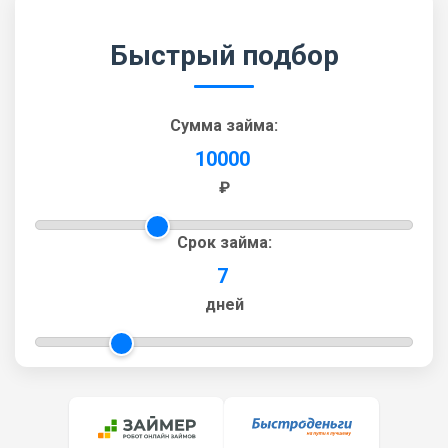
Быстрый подбор
Сумма займа:
10000
₽
Срок займа:
7
дней