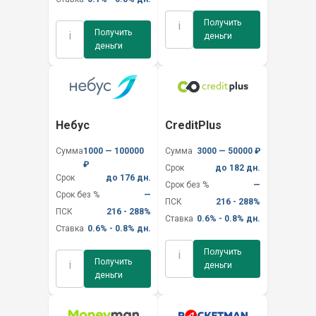
Получить
i
Получить
i
деньги
деньги
Небус
CreditPlus
Сумма
1000 — 100000
Сумма
3000 — 50000 ₽
₽
Срок
до 182 дн.
Срок
до 176 дн.
Срок без %
—
Срок без %
—
ПСК
216 - 288%
ПСК
216 - 288%
Ставка
0.6% - 0.8% дн.
Ставка
0.6% - 0.8% дн.
Получить
i
Получить
i
деньги
деньги