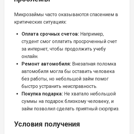
Микрозаймы часто оказываются спасением в
критических ситуациях:
Оплата срочных счетов:
Например,
студент смог оплатить просроченный счет
за интернет, чтобы продолжить учебу
онлайн.
Ремонт автомобиля:
Внезапная поломка
автомобиля могла бы оставить человека
без работы, но небольшой займ помог
быстро устранить неисправность.
Покупка подарка:
Не хватало небольшой
суммы на подарок близкому человеку, и
займ позволил сделать приятный сюрприз.
Условия получения