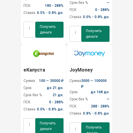
Срок без %
—
ПСК
180 - 288%
ПСК
0 - 288%
Ставка
0.5% - 0.8% дн.
Ставка
0.0% - 0.8% дн.
Получить
i
Получить
i
деньги
деньги
еКапуста
JoyMoney
Сумма
100 — 30000 ₽
Сумма
3000 — 100000
₽
Срок
до 21 дн.
Срок
до 168 дн.
Срок без %
21 дн.
Срок без %
—
ПСК
0 - 288%
ПСК
288 - 288%
Ставка
0.0% - 0.8% дн.
Ставка
0.8% - 0.8% дн.
Получить
i
Получить
i
деньги