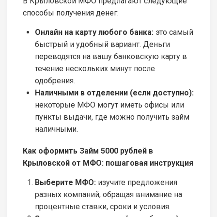
В Крыловской МФО предлагают следующие
способы получения денег:
Онлайн на карту любого банка:
это самый
быстрый и удобный вариант. Деньги
переводятся на вашу банковскую карту в
течение нескольких минут после
одобрения.
Наличными в отделении (если доступно):
некоторые МФО могут иметь офисы или
пункты выдачи, где можно получить займ
наличными.
Как оформить Займ 5000 рублей в
Крыловской от МФО: пошаговая инструкция
Выберите МФО:
изучите предложения
разных компаний, обращая внимание на
процентные ставки, сроки и условия.