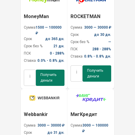
MoneyMan
ROCKETMAN
Сумма
1500 — 100000
Сумма
3000 — 30000 ₽
₽
Срок
до 30 дн.
Срок
до 365 дн.
Срок без %
—
Срок без %
21 дн.
ПСК
288 - 288%
ПСК
0 - 288%
Ставка
0.8% - 0.8% дн.
Ставка
0.0% - 0.8% дн.
Получить
i
Получить
i
деньги
деньги
Webbankir
МигКредит
Сумма
3000 — 30000 ₽
Сумма
3000 — 100000
₽
Срок
до 31 дн.