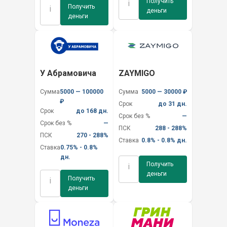
Получить
i
Получить
i
деньги
деньги
У Абрамовича
ZAYMIGO
Сумма
5000 — 100000
Сумма
5000 — 30000 ₽
₽
Срок
до 31 дн.
Срок
до 168 дн.
Срок без %
—
Срок без %
—
ПСК
288 - 288%
ПСК
270 - 288%
Ставка
0.8% - 0.8% дн.
Ставка
0.75% - 0.8%
дн.
Получить
i
деньги
Получить
i
деньги