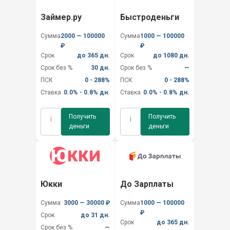
Займер.ру
Быстроденьги
Сумма
2000 — 100000
Сумма
1000 — 100000
₽
₽
Срок
до 365 дн.
Срок
до 1080 дн.
Срок без %
30 дн.
Срок без %
—
ПСК
0 - 288%
ПСК
0 - 288%
Ставка
0.0% - 0.8% дн.
Ставка
0.0% - 0.8% дн.
Получить
Получить
i
i
деньги
деньги
Юкки
До Зарплаты
Сумма
3000 — 30000 ₽
Сумма
1000 — 100000
₽
Срок
до 31 дн.
Срок
до 365 дн.
Срок без %
—