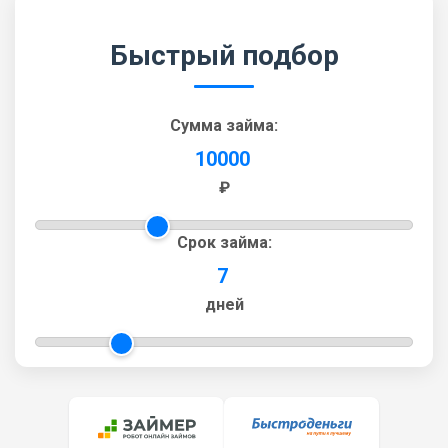
Быстрый подбор
Сумма займа:
10000
₽
Срок займа:
7
дней