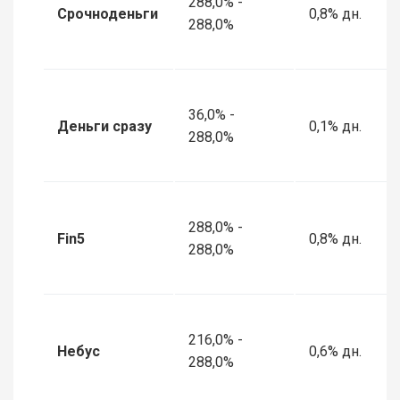
288,0% -
Срочноденьги
0,8% дн.
288,0%
36,0% -
Деньги сразу
0,1% дн.
288,0%
288,0% -
Fin5
0,8% дн.
288,0%
216,0% -
Небус
0,6% дн.
288,0%