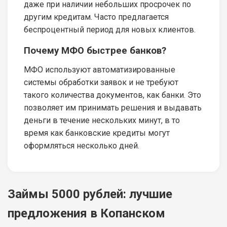
даже при наличии небольших просрочек по
другим кредитам. Часто предлагается
беспроцентный период для новых клиентов.
Почему МФО быстрее банков?
МФО используют автоматизированные
системы обработки заявок и не требуют
такого количества документов, как банки. Это
позволяет им принимать решения и выдавать
деньги в течение нескольких минут, в то
время как банковские кредиты могут
оформляться несколько дней.
Займы 5000 рублей: лучшие
предложения в Копанском