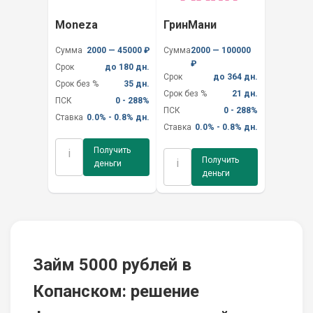
Moneza
ГринМани
Сумма
2000 — 45000 ₽
Сумма
2000 — 100000
₽
Срок
до 180 дн.
Срок
до 364 дн.
Срок без %
35 дн.
Срок без %
21 дн.
ПСК
0 - 288%
ПСК
0 - 288%
Ставка
0.0% - 0.8% дн.
Ставка
0.0% - 0.8% дн.
Получить
i
Получить
i
деньги
деньги
Займ 5000 рублей в
Копанском: решение