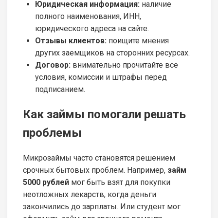
Юридическая информация:
наличие
полного наименования, ИНН,
юридического адреса на сайте.
Отзывы клиентов:
поищите мнения
других заемщиков на сторонних ресурсах.
Договор:
внимательно прочитайте все
условия, комиссии и штрафы перед
подписанием.
Как займы помогали решать
проблемы
Микрозаймы часто становятся решением
срочных бытовых проблем. Например,
займ
5000 рублей
мог быть взят для покупки
неотложных лекарств, когда деньги
закончились до зарплаты. Или студент мог