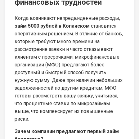
финансовых трудностей
Когда возникают непредвиденные расходы,
займ 5000 рублей в Копанском
становится
оперативным решением. В отличие от банков,
которые требуют много времени на
рассмотрение заявки и часто отказывают
клиентам с просрочками, микрофинансовые
организации (МФО) предлагают более
доступный и быстрый способ получить
нужную сумму. Даже при наличии небольших
задолженностей по другим кредитам, МФО
готовы рассмотреть вашу заявку, учитывая,
что процентные ставки по микрозаймам
выше, что компенсирует их повышенные
риски.
Зачем компании предлагают первый займ