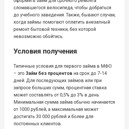
оформить займ для срочного ремонта
сломавшегося велосипеда, чтобы добраться
до учебного заведения. Также, бывают случаи,
когда займы помогают оплатить внезапный
ремонт бытовой техники, без которой
невозможно обойтись.
Условия получения
Типичные условия для первого займа в МФО
– это
Займ без процентов
на срок до 7-14
дней. Для последующих займов или при
запросе больших сумм, процентная ставка
может составлять от 0,5% до 3% в день.
Минимальная сумма займа обычно начинается
от 1000 рублей, а максимальная может
достигать 30 000 рублей и более для
постоянных клиентов.