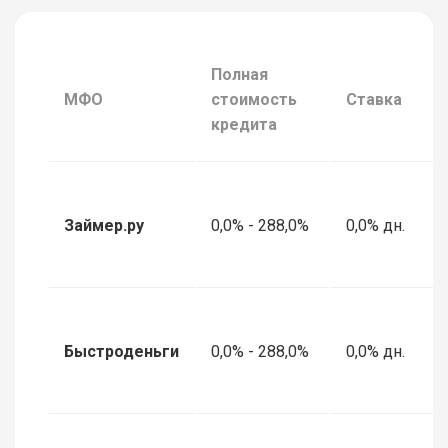
Полная
МФО
стоимость
Ставка
кредита
Займер.ру
0,0% - 288,0%
0,0% дн.
Быстроденьги
0,0% - 288,0%
0,0% дн.