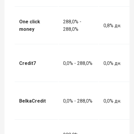
One click
288,0% -
0,8% дн.
money
288,0%
Credit7
0,0% - 288,0%
0,0% дн.
BelkaCredit
0,0% - 288,0%
0,0% дн.