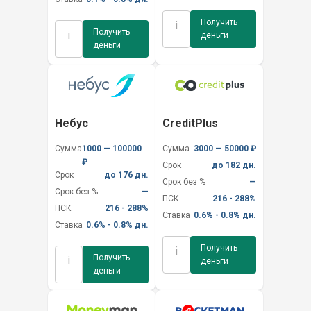
Получить
i
Получить
i
деньги
деньги
Небус
CreditPlus
Сумма
1000 — 100000
Сумма
3000 — 50000 ₽
₽
Срок
до 182 дн.
Срок
до 176 дн.
Срок без %
—
Срок без %
—
ПСК
216 - 288%
ПСК
216 - 288%
Ставка
0.6% - 0.8% дн.
Ставка
0.6% - 0.8% дн.
Получить
i
Получить
i
деньги
деньги