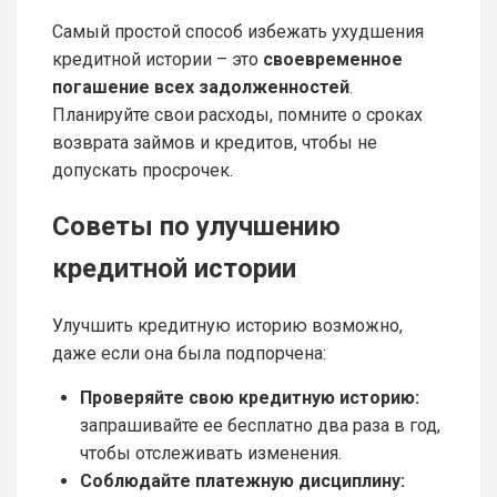
Самый простой способ избежать ухудшения
кредитной истории – это
своевременное
погашение всех задолженностей
.
Планируйте свои расходы, помните о сроках
возврата займов и кредитов, чтобы не
допускать просрочек.
Советы по улучшению
кредитной истории
Улучшить кредитную историю возможно,
даже если она была подпорчена:
Проверяйте свою кредитную историю:
запрашивайте ее бесплатно два раза в год,
чтобы отслеживать изменения.
Соблюдайте платежную дисциплину: