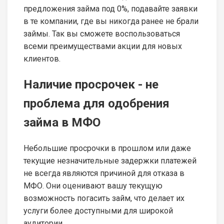
предложения займа под 0%, подавайте заявки
в те компании, где вы никогда ранее не брали
займы. Так вы сможете воспользоваться
всеми преимуществами акции для новых
клиентов.
Наличие просрочек - не
проблема для одобрения
займа в МФО
Небольшие просрочки в прошлом или даже
текущие незначительные задержки платежей
не всегда являются причиной для отказа в
МФО. Они оценивают вашу текущую
возможность погасить займ, что делает их
услуги более доступными для широкой
аудитории.