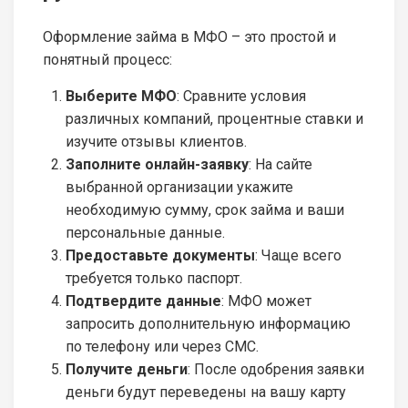
Оформление займа в МФО – это простой и
понятный процесс:
Выберите МФО
: Сравните условия
различных компаний, процентные ставки и
изучите отзывы клиентов.
Заполните онлайн-заявку
: На сайте
выбранной организации укажите
необходимую сумму, срок займа и ваши
персональные данные.
Предоставьте документы
: Чаще всего
требуется только паспорт.
Подтвердите данные
: МФО может
запросить дополнительную информацию
по телефону или через СМС.
Получите деньги
: После одобрения заявки
деньги будут переведены на вашу карту