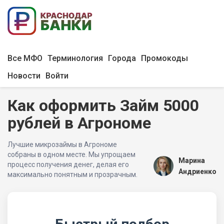
Все МФО
Терминология
Города
Промокоды
Новости
Войти
Как оформить Займ 5000
рублей в Агрономе
Лучшие микрозаймы в Агрономе
собраны в одном месте. Мы упрощаем
Марина
процесс получения денег, делая его
Андриенко
максимально понятным и прозрачным.