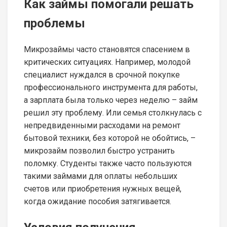
Как займы помогали решать
проблемы
Микрозаймы часто становятся спасением в
критических ситуациях. Например, молодой
специалист нуждался в срочной покупке
профессионального инструмента для работы,
а зарплата была только через неделю – займ
решил эту проблему. Или семья столкнулась с
непредвиденными расходами на ремонт
бытовой техники, без которой не обойтись, –
микрозайм позволил быстро устранить
поломку. Студенты также часто пользуются
такими займами для оплаты небольших
счетов или приобретения нужных вещей,
когда ожидание пособия затягивается.