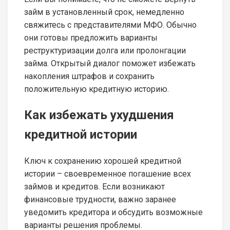
займ в установленный срок, немедленно
свяжитесь с представителями МФО. Обычно
они готовы предложить варианты
реструктуризации долга или пролонгации
займа. Открытый диалог поможет избежать
накопления штрафов и сохранить
положительную кредитную историю.
Как избежать ухудшения
кредитной истории
Ключ к сохранению хорошей кредитной
истории – своевременное погашение всех
займов и кредитов. Если возникают
финансовые трудности, важно заранее
уведомить кредитора и обсудить возможные
варианты решения проблемы.