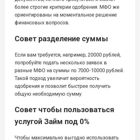
более строгие критерии одобрения. МФО же
ориентированы на моментальное решение
финансовых вопросов.
Совет разделение суммы
Если вам требуется, например, 20000 рублей,
попробуйте подать несколько заявок в
разные МФО на суммы по 7000-10000 рублей.
Такой подход увеличит вероятность
одобрения и позволит быстрее получить
общую необходимую сумму.
Совет чтобы пользоваться
услугой Займ под 0%
Чтобы максимально выгодно использовать