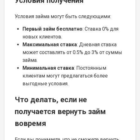
Условия получения
Условия займа могут быть следующими:
Первый займ бесплатно
: Ставка 0% для
новых клиентов.
Максимальная ставка
: Дневная ставка
может составлять от 0.5% до 3% от суммы
займа.
Минимальная ставка
: Постоянным
клиентам могут предлагаться более
выгодные условия.
Что делать, если не
получается вернуть займ
вовремя
Если вы понимаете, что не сможете вернуть