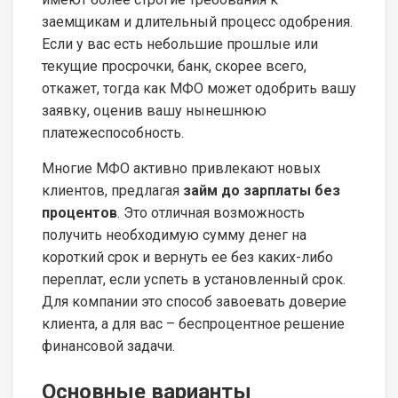
заемщикам и длительный процесс одобрения.
Если у вас есть небольшие прошлые или
текущие просрочки, банк, скорее всего,
откажет, тогда как МФО может одобрить вашу
заявку, оценив вашу нынешнюю
платежеспособность.
Многие МФО активно привлекают новых
клиентов, предлагая
займ до зарплаты без
процентов
. Это отличная возможность
получить необходимую сумму денег на
короткий срок и вернуть ее без каких-либо
переплат, если успеть в установленный срок.
Для компании это способ завоевать доверие
клиента, а для вас – беспроцентное решение
финансовой задачи.
Основные варианты