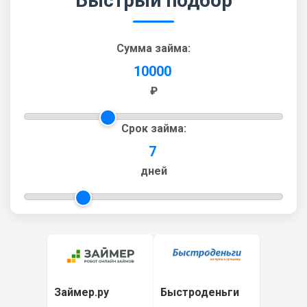
Быстрый подбор
Сумма займа:
10000
₽
Срок займа:
7
дней
Займер.ру
Быстроденьги