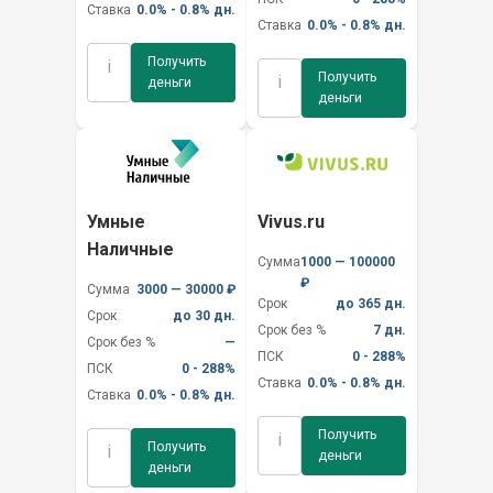
Ставка
0.0% - 0.8% дн.
Ставка
0.0% - 0.8% дн.
Получить
i
Получить
i
деньги
деньги
Умные
Vivus.ru
Наличные
Сумма
1000 — 100000
₽
Сумма
3000 — 30000 ₽
Срок
до 365 дн.
Срок
до 30 дн.
Срок без %
7 дн.
Срок без %
—
ПСК
0 - 288%
ПСК
0 - 288%
Ставка
0.0% - 0.8% дн.
Ставка
0.0% - 0.8% дн.
Получить
i
Получить
i
деньги
деньги