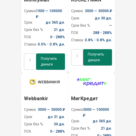
Сумма
1500 — 100000
Сумма
3000 — 30000 ₽
₽
Срок
до 30 дн.
Срок
до 365 дн.
Срок без %
—
Срок без %
21 дн.
ПСК
288 - 288%
ПСК
0 - 288%
Ставка
0.8% - 0.8% дн.
Ставка
0.0% - 0.8% дн.
Получить
i
Получить
i
деньги
деньги
Webbankir
МигКредит
Сумма
3000 — 30000 ₽
Сумма
3000 — 100000
₽
Срок
до 31 дн.
Срок
до 365 дн.
Срок без %
30 дн.
Срок без %
21 дн.
ПСК
0 - 288%
ПСК
0 - 288%