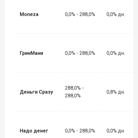
Moneza
0,0% - 288,0%
0,0% дн.
ГринМани
0,0% - 288,0%
0,0% дн.
288,0% -
Деньги Сразу
0,8% дн.
288,0%
Надо денег
0,0% - 288,0%
0,0% дн.