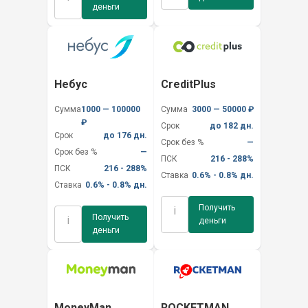
деньги
Небус
CreditPlus
Сумма
1000 — 100000
Сумма
3000 — 50000 ₽
₽
Срок
до 182 дн.
Срок
до 176 дн.
Срок без %
—
Срок без %
—
ПСК
216 - 288%
ПСК
216 - 288%
Ставка
0.6% - 0.8% дн.
Ставка
0.6% - 0.8% дн.
Получить
i
Получить
i
деньги
деньги
MoneyMan
ROCKETMAN