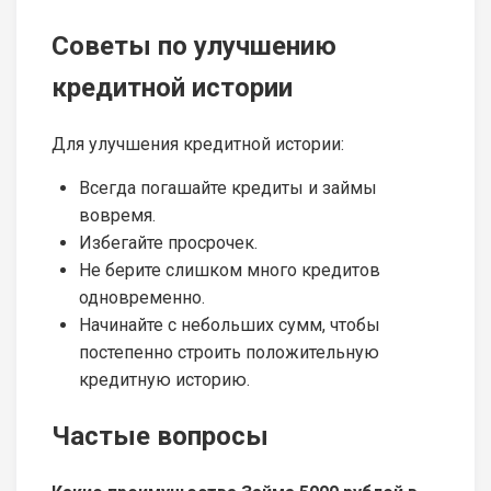
Советы по улучшению
кредитной истории
Для улучшения кредитной истории:
Всегда погашайте кредиты и займы
вовремя.
Избегайте просрочек.
Не берите слишком много кредитов
одновременно.
Начинайте с небольших сумм, чтобы
постепенно строить положительную
кредитную историю.
Частые вопросы