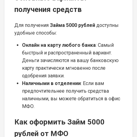
получения средств
Для получения
Займа 5000 рублей
доступны
удобные способы:
Онлайн на карту любого банка
: Самый
быстрый и распространенный вариант.
Деньги зачисляются на вашу банковскую
карту практически мгновенно после
одобрения заявки.
Наличными в отделении
: Если вам
предпочтительнее получить средства
наличными, вы можете обратиться в офис
МФО.
Как оформить Займ 5000
рублей от МФО