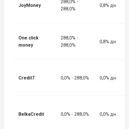
288,0% -
JoyMoney
0,8% дн.
288,0%
One click
288,0% -
0,8% дн.
money
288,0%
Credit7
0,0% - 288,0%
0,0% дн.
BelkaCredit
0,0% - 288,0%
0,0% дн.