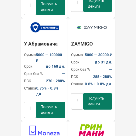
Получить
i
Получить
i
деньги
деньги
У Абрамовича
ZAYMIGO
Сумма
5000 — 100000
Сумма
5000 — 30000 ₽
₽
Срок
до 31 дн.
Срок
до 168 дн.
Срок без %
—
Срок без %
—
ПСК
288 - 288%
ПСК
270 - 288%
Ставка
0.8% - 0.8% дн.
Ставка
0.75% - 0.8%
дн.
Получить
i
деньги
Получить
i
деньги