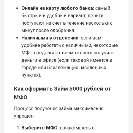
Онлайн на карту любого банка:
самый
быстрый и удобный вариант, деньги
поступают на счет в течение нескольких
минут после одобрения.
Наличными в отделении:
если вам
удобнее работать с наличными, некоторые
МФО предлагают возможность получить
деньги в офисе (если таковой имеется в
городе или близлежащих населенных
пунктах).
Как оформить Займ 5000 рублей от
МФО
Процесс получения займа максимально
упрощен:
Выберите МФО:
ознакомьтесь с