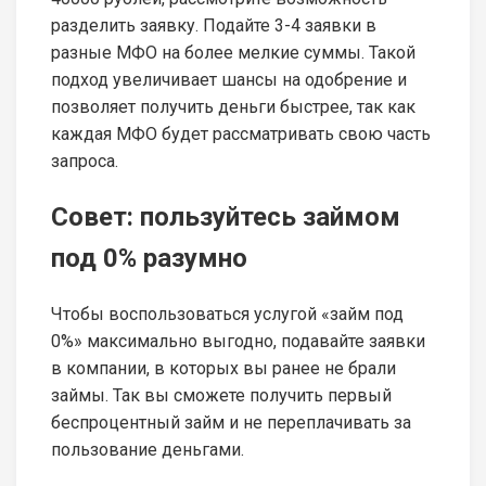
разделить заявку. Подайте 3-4 заявки в
разные МФО на более мелкие суммы. Такой
подход увеличивает шансы на одобрение и
позволяет получить деньги быстрее, так как
каждая МФО будет рассматривать свою часть
запроса.
Совет: пользуйтесь займом
под 0% разумно
Чтобы воспользоваться услугой «займ под
0%» максимально выгодно, подавайте заявки
в компании, в которых вы ранее не брали
займы. Так вы сможете получить первый
беспроцентный займ и не переплачивать за
пользование деньгами.