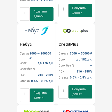
Получить
i
Получить
i
деньги
деньги
Небус
CreditPlus
Сумма
1000 — 100000
Сумма
3000 — 50000 ₽
₽
Срок
до 182 дн.
Срок
до 176 дн.
Срок без %
—
Срок без %
—
ПСК
216 - 288%
ПСК
216 - 288%
Ставка
0.6% - 0.8% дн.
Ставка
0.6% - 0.8% дн.
Получить
i
Получить
i
деньги
деньги