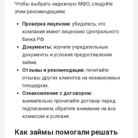
Чтобы выбрать надежную МФО, следуйте
этим рекомендациям:
Проверка лицензии:
убедитесь, что
компания имеет лицензию Центрального
банка РФ.
Документы:
изучите учредительные
документы и условия предоставления
займа.
Отзывы и рекомендации:
почитайте
отзывы других клиентов на независимых
площадках.
Ознакомление с договором:
внимательно прочитайте договор перед
подписанием, обратите внимание на все
комиссии и условия.
Как займы помогали решать