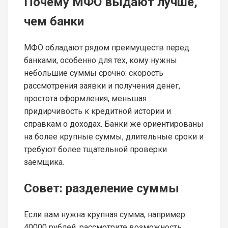
Почему МФО выдают лучше,
чем банки
МФО обладают рядом преимуществ перед
банками, особенно для тех, кому нужны
небольшие суммы срочно: скорость
рассмотрения заявки и получения денег,
простота оформления, меньшая
придирчивость к кредитной истории и
справкам о доходах. Банки же ориентированы
на более крупные суммы, длительные сроки и
требуют более тщательной проверки
заемщика.
Совет: разделение суммы
Если вам нужна крупная сумма, например
40000 рублей, рассмотрите возможность