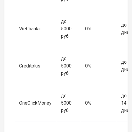
до
до 7
Webbankir
5000
0%
дней
руб.
до
до 7
Creditplus
5000
0%
дней
руб.
до
до
OneClickMoney
5000
0%
14
руб.
дней