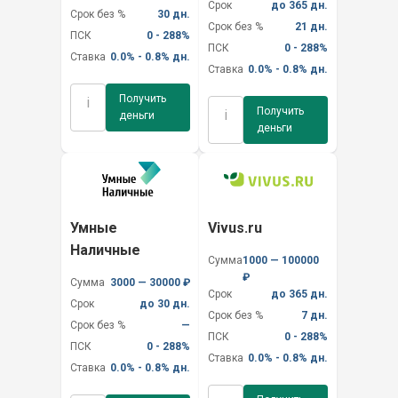
Срок
до 365 дн.
Срок без %
30 дн.
Срок без %
21 дн.
ПСК
0 - 288%
ПСК
0 - 288%
Ставка
0.0% - 0.8% дн.
Ставка
0.0% - 0.8% дн.
Получить
i
Получить
i
деньги
деньги
Умные
Vivus.ru
Наличные
Сумма
1000 — 100000
₽
Сумма
3000 — 30000 ₽
Срок
до 365 дн.
Срок
до 30 дн.
Срок без %
7 дн.
Срок без %
—
ПСК
0 - 288%
ПСК
0 - 288%
Ставка
0.0% - 0.8% дн.
Ставка
0.0% - 0.8% дн.