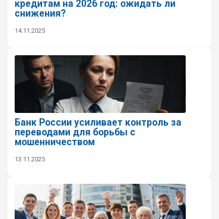
кредитам на 2026 год: ожидать ли
снижения?
14.11.2025
Банк России усиливает контроль за
переводами для борьбы с
мошенничеством
13.11.2025