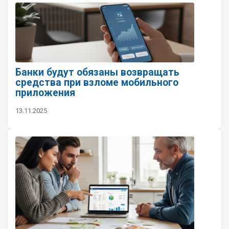
Банки будут обязаны возвращать
средства при взломе мобильного
приложения
13.11.2025