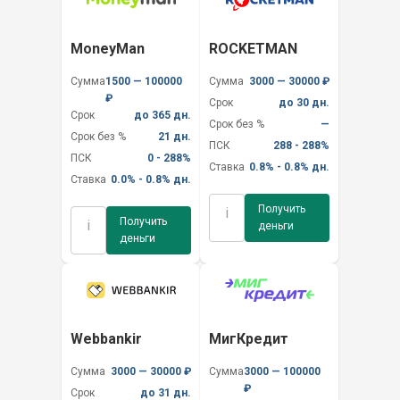
MoneyMan
ROCKETMAN
Сумма
1500 — 100000
Сумма
3000 — 30000 ₽
₽
Срок
до 30 дн.
Срок
до 365 дн.
Срок без %
—
Срок без %
21 дн.
ПСК
288 - 288%
ПСК
0 - 288%
Ставка
0.8% - 0.8% дн.
Ставка
0.0% - 0.8% дн.
Получить
i
Получить
i
деньги
деньги
Webbankir
МигКредит
Сумма
3000 — 30000 ₽
Сумма
3000 — 100000
₽
Срок
до 31 дн.