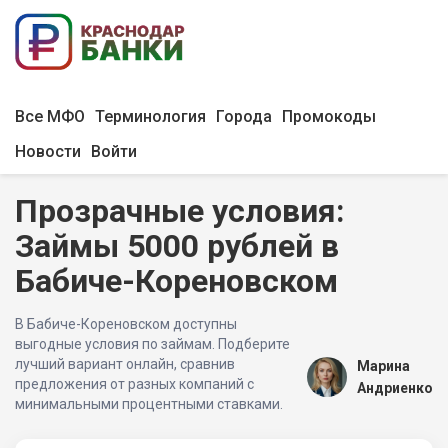
Все МФО
Терминология
Города
Промокоды
Новости
Войти
Прозрачные условия:
Займы 5000 рублей в
Бабиче-Кореновском
В Бабиче-Кореновском доступны
выгодные условия по займам. Подберите
лучший вариант онлайн, сравнив
Марина
предложения от разных компаний с
Андриенко
минимальными процентными ставками.