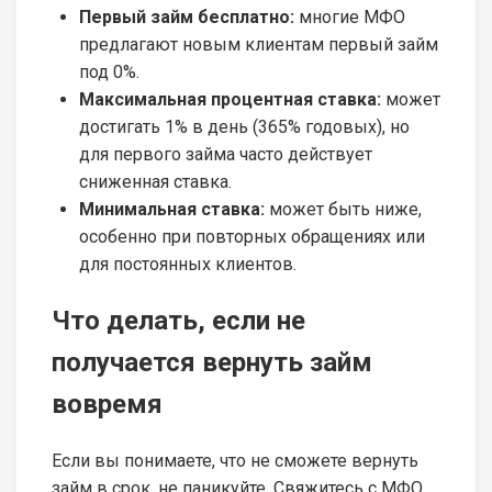
Первый займ бесплатно:
многие МФО
предлагают новым клиентам первый займ
под 0%.
Максимальная процентная ставка:
может
достигать 1% в день (365% годовых), но
для первого займа часто действует
сниженная ставка.
Минимальная ставка:
может быть ниже,
особенно при повторных обращениях или
для постоянных клиентов.
Что делать, если не
получается вернуть займ
вовремя
Если вы понимаете, что не сможете вернуть
займ в срок, не паникуйте. Свяжитесь с МФО