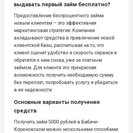
выдавать первый займ бесплатно?
Предоставление беспроцентного займа
новым клиентам – это эффективная
маркетинговая стратегия. Компании
вкладывают средства в привлечение новой
клиентской базы, рассчитывая на то, что
клиент оценит удобство и скорость сервиса и
обратится к ним снова, уже за платным
займом. Для клиента это прекрасная
возможность получить необходимую сумму
без переплат, попробовать услугу и убедиться
в ее надежности.
Основные варианты получения
средств
Получить займ 5000 рублей в Бабиче-
Кореновском можно несколькими способами: