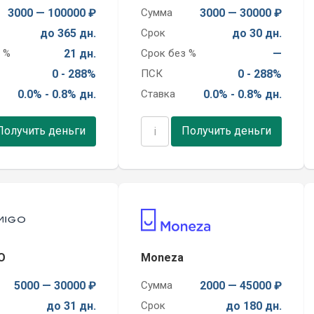
3000 — 100000 ₽
Сумма
3000 — 30000 ₽
до 365 дн.
Срок
до 30 дн.
 %
21 дн.
Срок без %
—
0 - 288%
ПСК
0 - 288%
0.0% - 0.8% дн.
Ставка
0.0% - 0.8% дн.
Получить деньги
Получить деньги
i
O
Moneza
5000 — 30000 ₽
Сумма
2000 — 45000 ₽
до 31 дн.
Срок
до 180 дн.