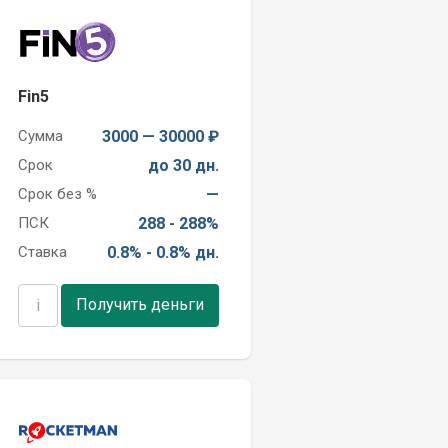
Fin5
Сумма
3000 — 30000 ₽
Срок
до 30 дн.
Срок без %
—
ПСК
288 - 288%
Ставка
0.8% - 0.8% дн.
Получить деньги
i