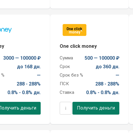
ey
One click money
3000 — 100000 ₽
Сумма
500 — 100000 ₽
до 168 дн.
Срок
до 360 дн.
 %
—
Срок без %
—
288 - 288%
ПСК
288 - 288%
0.8% - 0.8% дн.
Ставка
0.8% - 0.8% дн.
Получить деньги
Получить деньги
i