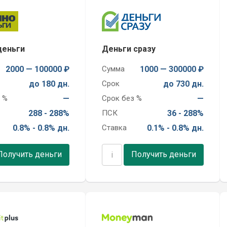
деньги
Деньги сразу
2000 — 100000 ₽
Сумма
1000 — 300000 ₽
до 180 дн.
Срок
до 730 дн.
 %
—
Срок без %
—
288 - 288%
ПСК
36 - 288%
0.8% - 0.8% дн.
Ставка
0.1% - 0.8% дн.
Получить деньги
Получить деньги
i