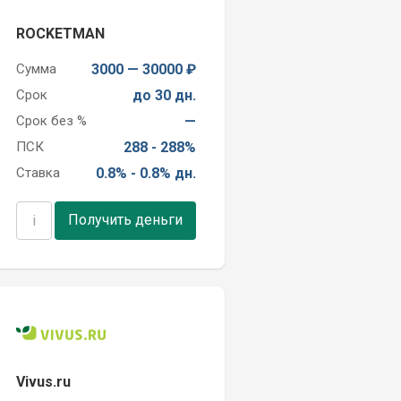
ROCKETMAN
Сумма
3000 — 30000 ₽
Срок
до 30 дн.
Срок без %
—
ПСК
288 - 288%
Ставка
0.8% - 0.8% дн.
Получить деньги
i
Vivus.ru