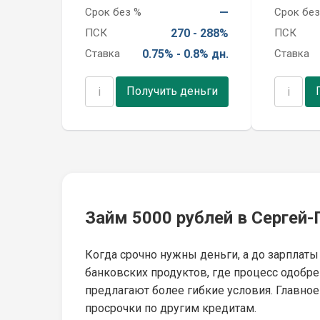
Срок без %
—
Срок без
ПСК
270 - 288%
ПСК
Ставка
0.75% - 0.8% дн.
Ставка
Получить деньги
i
i
Займ 5000 рублей в Сергей
Когда срочно нужны деньги, а до зарплаты
банковских продуктов, где процесс одобр
предлагают более гибкие условия. Главное
просрочки по другим кредитам.