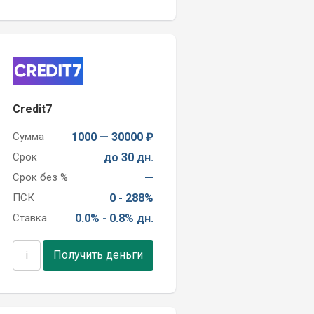
Credit7
Сумма
1000 — 30000 ₽
Срок
до 30 дн.
Срок без %
—
ПСК
0 - 288%
Ставка
0.0% - 0.8% дн.
Получить деньги
i