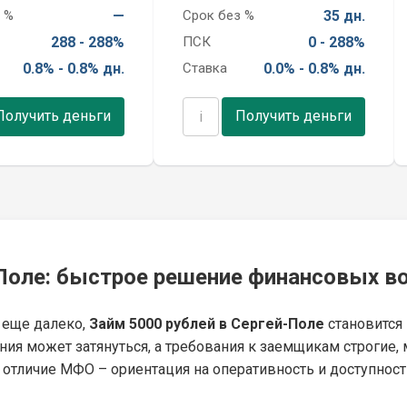
 %
—
Срок без %
35 дн.
288 - 288%
ПСК
0 - 288%
0.8% - 0.8% дн.
Ставка
0.0% - 0.8% дн.
Получить деньги
Получить деньги
i
-Поле: быстрое решение финансовых в
 еще далеко,
Займ 5000 рублей в Сергей-Поле
становится 
ения может затянуться, а требования к заемщикам строги
 отличие МФО – ориентация на оперативность и доступност