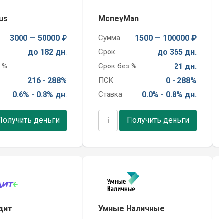
us
MoneyMan
3000 — 50000 ₽
Сумма
1500 — 100000 ₽
до 182 дн.
Срок
до 365 дн.
 %
—
Срок без %
21 дн.
216 - 288%
ПСК
0 - 288%
0.6% - 0.8% дн.
Ставка
0.0% - 0.8% дн.
Получить деньги
Получить деньги
i
дит
Умные Наличные