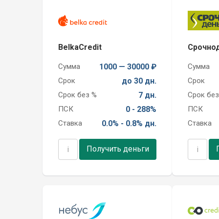
BelkaCredit
Срочно
Сумма
1000 — 30000 ₽
Сумма
Срок
до 30 дн.
Срок
Срок без %
7 дн.
Срок без
ПСК
0 - 288%
ПСК
Ставка
0.0% - 0.8% дн.
Ставка
Получить деньги
i
i