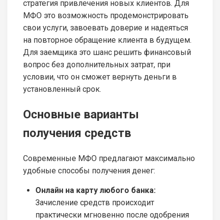
стратегия привлечения новых клиентов. Для
МФО это возможность продемонстрировать
свои услуги, завоевать доверие и надеяться
на повторное обращение клиента в будущем.
Для заемщика это шанс решить финансовый
вопрос без дополнительных затрат, при
условии, что он сможет вернуть деньги в
установленный срок.
Основные варианты
получения средств
Современные МФО предлагают максимально
удобные способы получения денег:
Онлайн на карту любого банка:
Зачисление средств происходит
практически мгновенно после одобрения