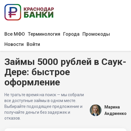
Все МФО
Терминология
Города
Промокоды
Новости
Войти
Займы 5000 рублей в Саук-
Дере: быстрое
оформление
Не тратьте время на поиск — мы собрали
все доступные займы в одном месте.
Выбирайте подходящее предложение и
Марина
получайте деньги без задержек и
Андриенко
отказов.