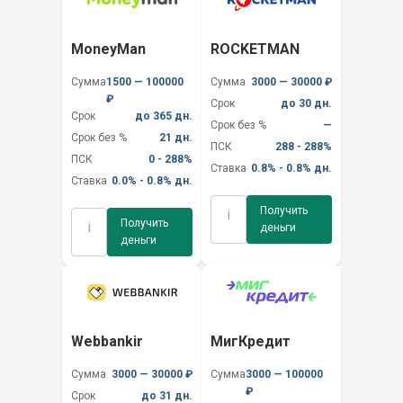
MoneyMan
ROCKETMAN
Сумма
1500 — 100000
Сумма
3000 — 30000 ₽
₽
Срок
до 30 дн.
Срок
до 365 дн.
Срок без %
—
Срок без %
21 дн.
ПСК
288 - 288%
ПСК
0 - 288%
Ставка
0.8% - 0.8% дн.
Ставка
0.0% - 0.8% дн.
Получить
i
Получить
i
деньги
деньги
Webbankir
МигКредит
Сумма
3000 — 30000 ₽
Сумма
3000 — 100000
₽
Срок
до 31 дн.