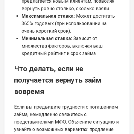
предлагается новым клиентам, позволяя
вернуть ровно столько, сколько взяли.
Максимальная ставка:
Может достигать
365% годовых (при использовании на
очень короткий срок).
Минимальная ставка:
Зависит от
множества факторов, включая ваш
кредитный рейтинг и срок займа.
Что делать, если не
получается вернуть займ
вовремя
Если вы предвидите трудности с погашением
займа, немедленно свяжитесь с
представителями МФО. Объясните ситуацию и
узнайте о возможных вариантах: продление