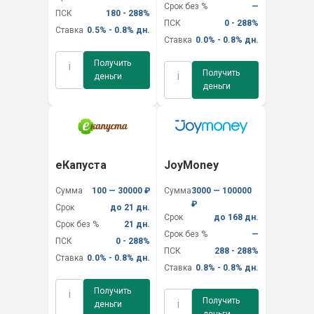
Срок без %
—
ПСК
180 - 288%
ПСК
0 - 288%
Ставка
0.5% - 0.8% дн.
Ставка
0.0% - 0.8% дн.
Получить
i
Получить
i
деньги
деньги
еКапуста
JoyMoney
Сумма
100 — 30000 ₽
Сумма
3000 — 100000
₽
Срок
до 21 дн.
Срок
до 168 дн.
Срок без %
21 дн.
Срок без %
—
ПСК
0 - 288%
ПСК
288 - 288%
Ставка
0.0% - 0.8% дн.
Ставка
0.8% - 0.8% дн.
Получить
i
Получить
i
деньги