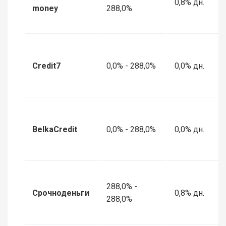
0,8% дн.
money
288,0%
Credit7
0,0% - 288,0%
0,0% дн.
BelkaCredit
0,0% - 288,0%
0,0% дн.
288,0% -
Срочноденьги
0,8% дн.
288,0%