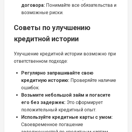
договора:
Понимайте все обязательства и
возможные риски.
Советы по улучшению
кредитной истории
Улучшение кредитной истории возможно при
ответственном подходе:
Регулярно запрашивайте свою
кредитную историю:
Проверяйте наличие
ошибок.
Возьмите небольшой займ и погасите
его без задержек:
Это сформирует
положительный кредитный опыт.
Используйте кредитные карты с умом:
Своевременное погашение
задолженностей по кредитным картам