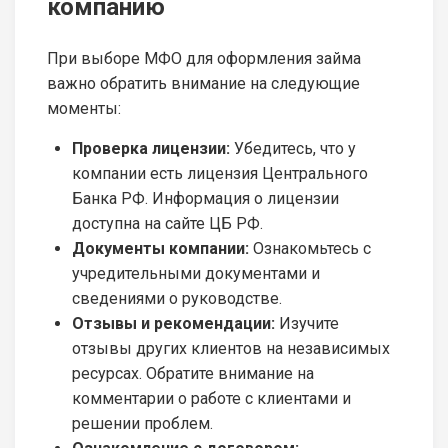
компанию
При выборе МФО для оформления займа
важно обратить внимание на следующие
моменты:
Проверка лицензии:
Убедитесь, что у
компании есть лицензия Центрального
Банка РФ. Информация о лицензии
доступна на сайте ЦБ РФ.
Документы компании:
Ознакомьтесь с
учредительными документами и
сведениями о руководстве.
Отзывы и рекомендации:
Изучите
отзывы других клиентов на независимых
ресурсах. Обратите внимание на
комментарии о работе с клиентами и
решении проблем.