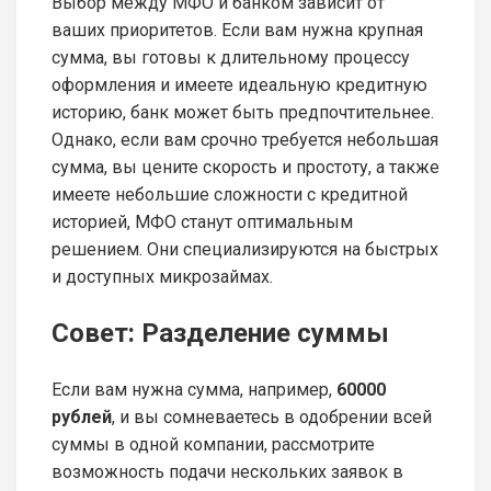
Выбор между МФО и банком зависит от
ваших приоритетов. Если вам нужна крупная
сумма, вы готовы к длительному процессу
оформления и имеете идеальную кредитную
историю, банк может быть предпочтительнее.
Однако, если вам срочно требуется небольшая
сумма, вы цените скорость и простоту, а также
имеете небольшие сложности с кредитной
историей, МФО станут оптимальным
решением. Они специализируются на быстрых
и доступных микрозаймах.
Совет: Разделение суммы
Если вам нужна сумма, например,
60000
рублей
, и вы сомневаетесь в одобрении всей
суммы в одной компании, рассмотрите
возможность подачи нескольких заявок в