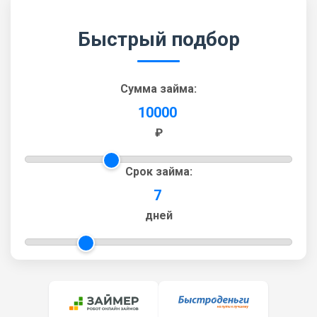
Быстрый подбор
Сумма займа:
10000
₽
Срок займа:
7
дней