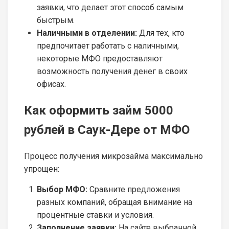
заявки, что делает этот способ самым
быстрым.
Наличными в отделении:
Для тех, кто
предпочитает работать с наличными,
некоторые МФО предоставляют
возможность получения денег в своих
офисах.
Как оформить займ 5000
рублей в Саук-Дере от МФО
Процесс получения микрозайма максимально
упрощен:
Выбор МФО:
Сравните предложения
разных компаний, обращая внимание на
процентные ставки и условия.
Заполнение заявки:
На сайте выбранной