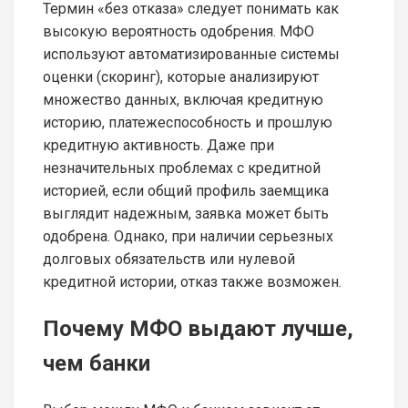
Термин «без отказа» следует понимать как
высокую вероятность одобрения. МФО
используют автоматизированные системы
оценки (скоринг), которые анализируют
множество данных, включая кредитную
историю, платежеспособность и прошлую
кредитную активность. Даже при
незначительных проблемах с кредитной
историей, если общий профиль заемщика
выглядит надежным, заявка может быть
одобрена. Однако, при наличии серьезных
долговых обязательств или нулевой
кредитной истории, отказ также возможен.
Почему МФО выдают лучше,
чем банки