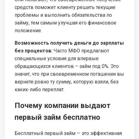
средств поможет клиенту решить текущие
проблемы и выполнить обязательства по
займу, тем самым улучшая его финансовое
положение.
Возможность получить деньги до зарплаты
без процентов:
Часто МФО предлагают
специальные условия для впервые
обращающихся клиентов – займ под 0%. Это
значит, что при своевременном погашении вы
вернете ровно ту сумму, которую взяли, без
каких-либо переплат.
Почему компании выдают
первый займ бесплатно
Бесплатный первый займ — это эффективная