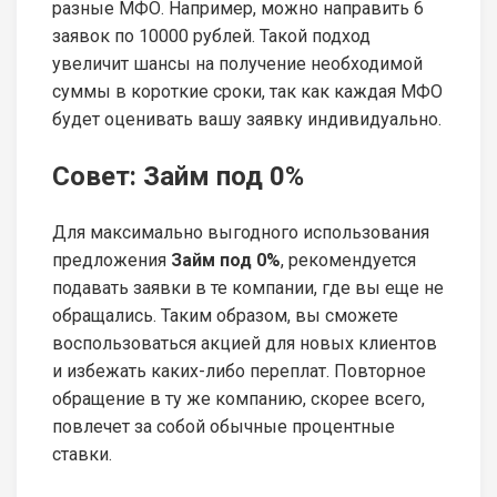
разные МФО. Например, можно направить 6
заявок по 10000 рублей. Такой подход
увеличит шансы на получение необходимой
суммы в короткие сроки, так как каждая МФО
будет оценивать вашу заявку индивидуально.
Совет: Займ под 0%
Для максимально выгодного использования
предложения
Займ под 0%
, рекомендуется
подавать заявки в те компании, где вы еще не
обращались. Таким образом, вы сможете
воспользоваться акцией для новых клиентов
и избежать каких-либо переплат. Повторное
обращение в ту же компанию, скорее всего,
повлечет за собой обычные процентные
ставки.