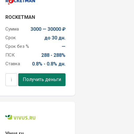
ROCKETMAN
Сумма
3000 — 30000 ₽
Срок
до 30 дн.
Срок без %
—
ПСК
288 - 288%
Ставка
0.8% - 0.8% дн.
Получить деньги
i
Vivus.ru