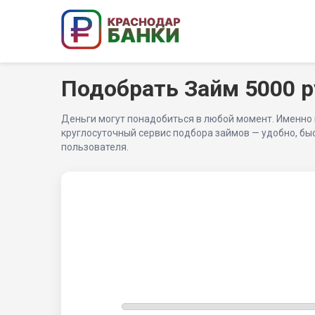
Подобрать Займ 5000 
Деньги могут понадобиться в любой момент. Именно
круглосуточный сервис подбора займов — удобно, бы
пользователя.