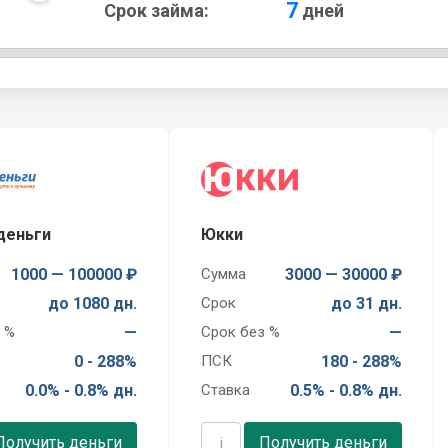
7
Срок займа:
дней
деньги
Юкки
1000 — 100000 ₽
Сумма
3000 — 30000 ₽
до 1080 дн.
Срок
до 31 дн.
 %
—
Срок без %
—
0 - 288%
ПСК
180 - 288%
0.0% - 0.8% дн.
Ставка
0.5% - 0.8% дн.
Получить деньги
Получить деньги
i