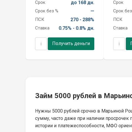
Срок
до 168 дн.
Срок
Срок без %
—
Срок без
ПСК
270 - 288%
ПСК
Ставка
0.75% - 0.8% дн.
Ставка
Получить деньги
i
i
Займ 5000 рублей в Марьин
Нужны 5000 рублей срочно в Марьиной Ро
сумму, часто даже при наличии просрочек 
истории и платежеспособности, МФО орие