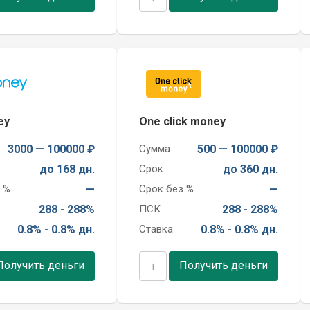
ey
One click money
3000 — 100000 ₽
Сумма
500 — 100000 ₽
до 168 дн.
Срок
до 360 дн.
 %
—
Срок без %
—
288 - 288%
ПСК
288 - 288%
0.8% - 0.8% дн.
Ставка
0.8% - 0.8% дн.
Получить деньги
Получить деньги
i