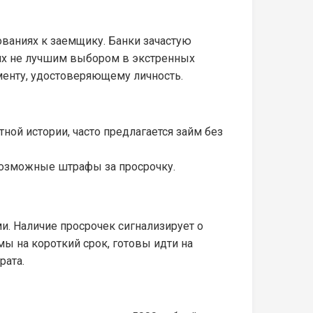
ваниях к заемщику. Банки зачастую
 их не лучшим выбором в экстренных
менту, удостоверяющему личность.
ой истории, часто предлагается займ без
возможные штрафы за просрочку.
и. Наличие просрочек сигнализирует о
ы на короткий срок, готовы идти на
рата.