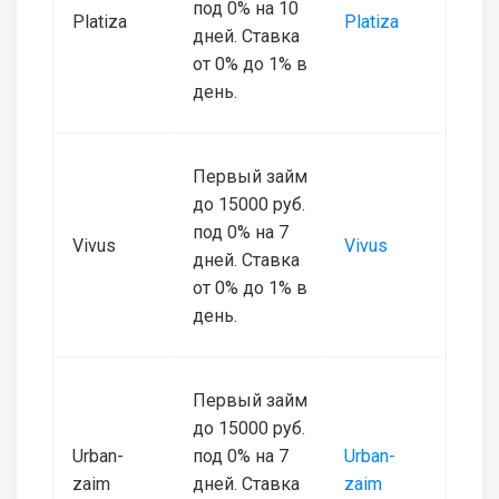
под 0% на 10
Platiza
Platiza
дней. Ставка
от 0% до 1% в
день.
Первый займ
до 15000 руб.
под 0% на 7
Vivus
Vivus
дней. Ставка
от 0% до 1% в
день.
Первый займ
до 15000 руб.
Urban-
под 0% на 7
Urban-
zaim
дней. Ставка
zaim