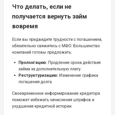
Что делать, если не
получается вернуть займ
вовремя
Если вы предвидите трудности с погашением,
обязательно свяжитесь с МФО. Большинство
компаний готовы предложить:
Пролонгацию:
Продление срока действия
займа за дополнительную плату.
Реструктуризацию:
Изменение графика
погашения долга.
Своевременное информирование кредитора
поможет избежать начисления штрафов и
ухудшения кредитной истории.