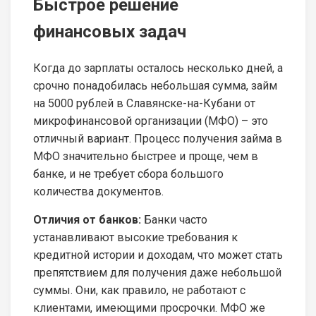
Быстрое решение
финансовых задач
Когда до зарплаты осталось несколько дней, а
срочно понадобилась небольшая сумма, займ
на 5000 рублей в Славянске-на-Кубани от
микрофинансовой организации (МФО) – это
отличный вариант. Процесс получения займа в
МФО значительно быстрее и проще, чем в
банке, и не требует сбора большого
количества документов.
Отличия от банков:
Банки часто
устанавливают высокие требования к
кредитной истории и доходам, что может стать
препятствием для получения даже небольшой
суммы. Они, как правило, не работают с
клиентами, имеющими просрочки. МФО же