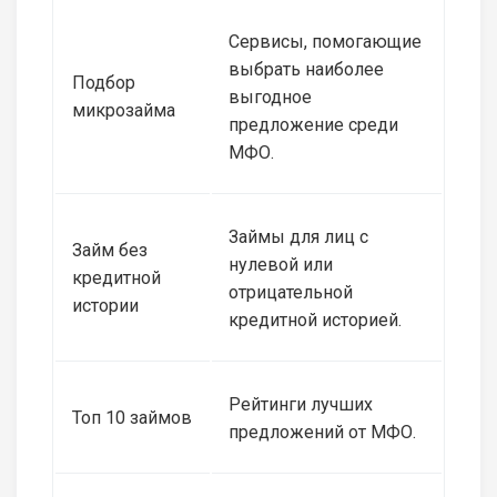
Сервисы, помогающие
выбрать наиболее
Подбор
выгодное
микрозайма
предложение среди
МФО.
Займы для лиц с
Займ без
нулевой или
кредитной
отрицательной
истории
кредитной историей.
Рейтинги лучших
Топ 10 займов
предложений от МФО.