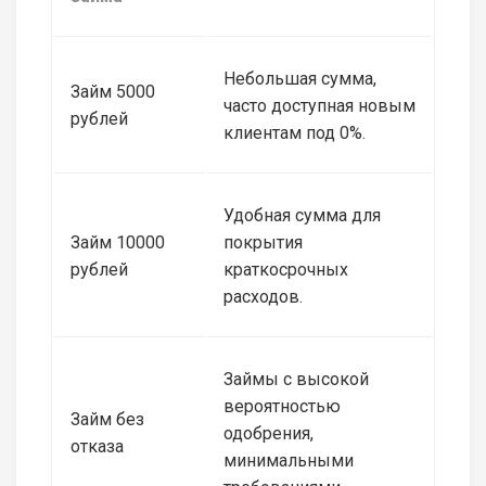
Небольшая сумма,
Займ 5000
часто доступная новым
рублей
клиентам под 0%.
Удобная сумма для
Займ 10000
покрытия
рублей
краткосрочных
расходов.
Займы с высокой
вероятностью
Займ без
одобрения,
отказа
минимальными