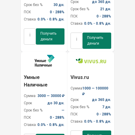
Срок
до 365 дн.
Срок без %
30 дн.
Срок без %
21 дн.
ПСК
0 - 288%
ПСК
0 - 288%
Ставка
0.0% - 0.8% дн.
Ставка
0.0% - 0.8% дн.
Получить
i
Получить
i
деньги
деньги
Умные
Vivus.ru
Наличные
Сумма
1000 — 100000
₽
Сумма
3000 — 30000 ₽
Срок
до 365 дн.
Срок
до 30 дн.
Срок без %
7 дн.
Срок без %
—
ПСК
0 - 288%
ПСК
0 - 288%
Ставка
0.0% - 0.8% дн.
Ставка
0.0% - 0.8% дн.