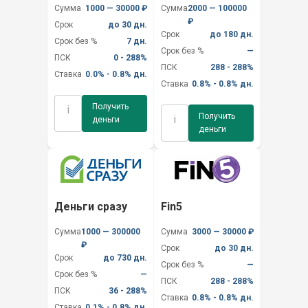
Сумма
1000 — 30000 ₽
Сумма
2000 — 100000
₽
Срок
до 30 дн.
Срок
до 180 дн.
Срок без %
7 дн.
Срок без %
—
ПСК
0 - 288%
ПСК
288 - 288%
Ставка
0.0% - 0.8% дн.
Ставка
0.8% - 0.8% дн.
Получить
i
Получить
i
деньги
деньги
Деньги сразу
Fin5
Сумма
1000 — 300000
Сумма
3000 — 30000 ₽
₽
Срок
до 30 дн.
Срок
до 730 дн.
Срок без %
—
Срок без %
—
ПСК
288 - 288%
ПСК
36 - 288%
Ставка
0.8% - 0.8% дн.
Ставка
0.1% - 0.8% дн.