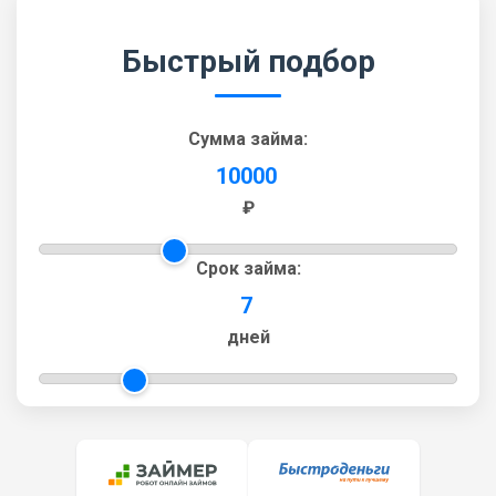
Быстрый подбор
Сумма займа:
10000
₽
Срок займа:
7
дней