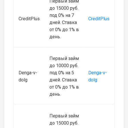
Первый займ
до 15000 руб.
под 0% на 7
CreditPlus
CreditPlus
дней. Ставка
от 0% до 1% в
день.
Первый займ
до 10000 руб.
Denga-v-
под 0% на 5
Denga-v-
dolg
дней. Ставка
dolg
от 0% до 1% в
день.
Первый займ
до 15000 руб.